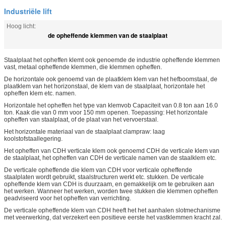
Industriële lift
Hoog licht:
de opheffende klemmen van de staalplaat
Staalplaat het opheffen klemt ook genoemde de industrie opheffende klemmen
vast, metaal opheffende klemmen, die klemmen opheffen.
De horizontale ook genoemd van de plaatklem klem van het hefboomstaal, de
plaatklem van het horizonstaal, de klem van de staalplaat, horizontale het
opheffen klem etc. namen.
Horizontale het opheffen het type van klemvob Capaciteit van 0.8 ton aan 16.0
ton. Kaak die van 0 mm voor 150 mm openen. Toepassing: Het horizontale
opheffen van staalplaat, of de plaat van het vervoerstaal.
Het horizontale materiaal van de staalplaat clampraw: laag
koolstofstaallegering.
Het opheffen van CDH verticale klem ook genoemd CDH de verticale klem van
de staalplaat, het opheffen van CDH de verticale namen van de staalklem etc.
De verticale opheffende die klem van CDH voor verticale opheffende
staalplaten wordt gebruikt, staalstructuren werkt etc. stukken. De verticale
opheffende klem van CDH is duurzaam, en gemakkelijk om te gebruiken aan
het werken. Wanneer het werken, worden twee stukken die klemmen opheffen
geadviseerd voor het opheffen van verrichting.
De verticale opheffende klem van CDH heeft het het aanhalen slotmechanisme
met veerwerking, dat verzekert een positieve eerste het vastklemmen kracht zal.