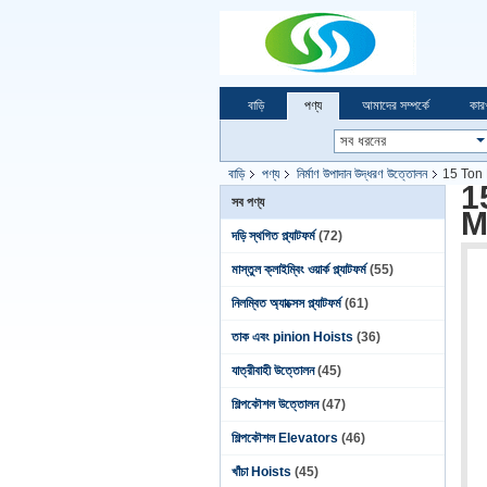
বাড়ি
পণ্য
আমাদের সম্পর্কে
কার
বাড়ি
পণ্য
নির্মাণ উপাদান উদ্ধরণ উত্তোলন
15 Ton 
1
সব পণ্য
M
দড়ি স্থগিত প্ল্যাটফর্ম
(72)
মাস্তুল ক্লাইম্বিং ওয়ার্ক প্ল্যাটফর্ম
(55)
নিলম্বিত অ্যাক্সেস প্ল্যাটফর্ম
(61)
তাক এবং pinion Hoists
(36)
যাত্রীবাহী উত্তোলন
(45)
শিল্পকৌশল উত্তোলন
(47)
শিল্পকৌশল Elevators
(46)
খাঁচা Hoists
(45)