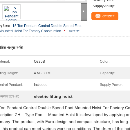
Delivery Time:
Supply Ability:
যোগাযোগ
বড় ইমেজ :
15 Ton Pendant Control Double Speed Foot
Mounted Hoist For Factory Construction
ভালো দাম
ারিত পণ্যের বর্ণনা
terial:
Q235B
Color:
fting Height:
4 M - 30 M
Capacity:
ntrol Pendant:
Included
Supply Power:
electric lifting hoist
েষভাবে তুলে ধরা:
Ton Pendant Control Double Speed Foot Mounted Hoist For Factory Con
cription ZH – Type Foot – Mounted Hoist It is developed by applying a
many. The product, with Euro-design and compact structure, has long-te
 this product can meet various working conditions. The drum of this hoi