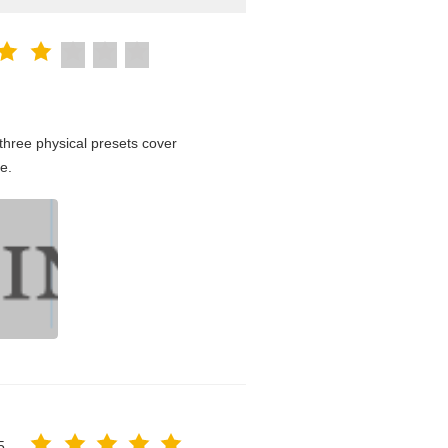
hree physical presets cover
e.
5