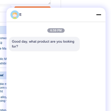
যোগাযোগ
tt
6:59 PM
orways Manual Material Lift ith swivel
Good day, what product are you looking 
Kg
for?
e Manual Material Lift with Manual one
c Manual Material Lift for hotel /
xhibition Hall
ফর্ম
যোগাযোগ করুন
ble mast
যোগাযোগ করুন
form with
উদ্ধৃতির জন্য আবেদন
ht
E-Mail
lloy/ Steel
mbing work
সাইটম্যাপ
imbing work