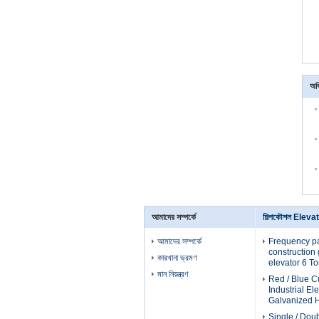
অধি
আমাদের সম্পর্কে
শিল্পকৌশল Eleva
আমাদের সম্পর্কে
Frequency p
construction g
কারখানা ভ্রমণ
elevator 6 T
মান নিয়ন্ত্রণ
Red / Blue 
Industrial El
Galvanized H
Single / Dou