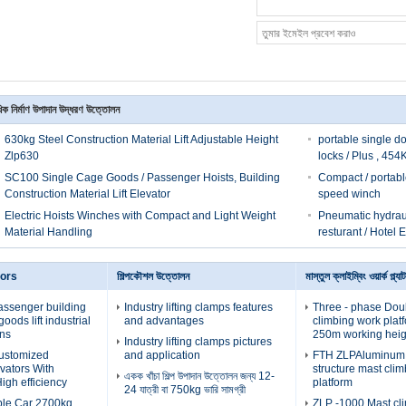
ক নির্মাণ উপাদান উদ্ধরণ উত্তোলন
630kg Steel Construction Material Lift Adjustable Height
portable single do
Zlp630
locks / Plus , 454
SC100 Single Cage Goods / Passenger Hoists, Building
Compact / portabl
Construction Material Lift Elevator
speed winch
Electric Hoists Winches with Compact and Light Weight
Pneumatic hydrauli
Material Handling
resturant / Hotel E
tors
শিল্পকৌশল উত্তোলন
মাস্তুল ক্লাইম্বিং ওয়ার্ক প্ল্যাট
assenger building
Industry lifting clamps features
Three - phase Dou
oods lift industrial
and advantages
climbing work plat
ons
250m working heig
Industry lifting clamps pictures
Customized
and application
FTH ZLPAluminum a
evators With
structure mast cli
একক খাঁচা শিল্প উপাদান উত্তোলন জন্য 12-
igh efficiency
platform
24 যাত্রী বা 750kg ভারি সামগ্রী
ble Car 2700kg
ZLP -1000 Mast cl