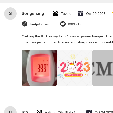
S
Songshang
Tuvalu
Oct 29.2025
trustpilot.com
সহায়ক (1)
"Setting the IPD on my Pico 4 was a game-changer! The t
most ranges, and the difference in sharpness is noticeabl
H
h*o
Vatican City State (Holy See)
Oct 24.202