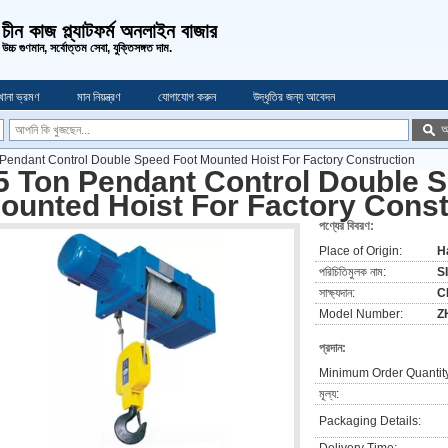
চীন কাজ প্ল্যাটফর্ম অনলাইন বাজার
উচ্চ গুণমান, সর্বোত্তম সেবা, যুক্তিসঙ্গত দাম.
খানা ভ্রমণ
মান নিয়ন্ত্রণ
যোগাযোগ করুন
উদ্ধৃতির জন্য আবেদন
অ
Pendant Control Double Speed Foot Mounted Hoist For Factory Construction
5 Ton Pendant Control Double 
ounted Hoist For Factory Const
পণ্যের বিবরণ:
Place of Origin:
H
পরিচিতিমুলক নাম:
S
সাক্ষ্যদান:
C
Model Number:
Z
প্রদান:
Minimum Order Quantit
মূল্য:
Packaging Details: