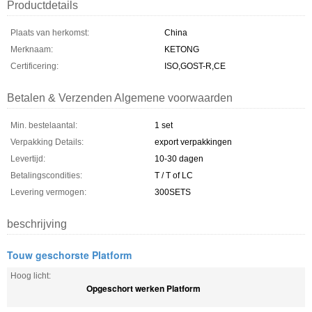
Productdetails
Plaats van herkomst:
China
Merknaam:
KETONG
Certificering:
ISO,GOST-R,CE
Betalen & Verzenden Algemene voorwaarden
Min. bestelaantal:
1 set
Verpakking Details:
export verpakkingen
Levertijd:
10-30 dagen
Betalingscondities:
T / T of LC
Levering vermogen:
300SETS
beschrijving
Touw geschorste Platform
Hoog licht:
Opgeschort werken Platform