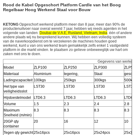
Rood de Kabel Opgeschort Platform Cardle van het Boog
Regelbaar Hoog Werkend Staal voor Bouw
KETONG
Opgeschort werkend platform meer dan 8 jaar, meer dan 90% de
productenuitvoer naar overal wereld 7 jaar, hebben wij reeds agenten in het
volgende van landen:
Doubai de V.A.E, Rusland, Vietnam, India
. één of andere
andere plaats wij nu besprekend kunnen. Wij hebben een volledig systeem
van de naverkoopdienst om te verzekeren de machines houden goed
werkend, kunt u van ons werkend team gemakkelijk zelfs enkel 1 vastgesteld
platform in die markt vinden. te plaatsen zo gelieve onbeweeglijk uw hart om
zaken met ons te doen.
Gegevens van werkend
Model
ZLP100
ZLP250
ZLP300
ZLP50
Materiaal
Aluminium
legering,
Staal
geschi
Ladingscapaciteit
100kgs
250kgs
300kgs
500kg
Het type van
LST30
LST30
LST30
LST30
veiligheidsslot
Hijstoestelmodel
LTD6.3
LTD6.3
LTD6.3
LTD6.
Volume
1.5
2.3
2.4
2.8
Maximum
8.3
8.3
8.3
8.3
Snelheid (m/min)
20GP qty
20
16
12
10
container
Tegen qty gewicht
25x16pcs
25x16pcs
25x24pcs
25x32