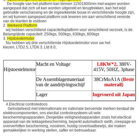
De hoogte van het platform kan binnen 11501800mm met wapen worden
aangepast dat zich uit kan worden uitgerekt en terugtrekken, kan het wijd
gebruikte verschansing en de ingewikkelde bouw in verschillende hoogte zijn,
en wij kunnen aangepast platform ook leveren om aan verschillend vereiste
van de klanten te voldoen
2.
Werkend Platform
wij hebben verschillend capaciteitsplatform voor verschillend verzoek, is de
Belangrijkste capaciteit: 250kgs, 500kgs, 630kgs, 800kgs
3.
Hijstoestelmotor
Nu hebben wij drie verschillende Hijstoestelmotor voor uw het
kiezen, LTD2.5, LTD6.3, Ltd 8.0,
Macht en Voltage
1.8KW*2,
380V-
Hijstoestelmotor
415V, 50HZ, 3phase
De Assemblagemateriaal
38CrMoA1A (
Beste
van de aandrijvingsschijf
materail)
Lager
Ingevoerd uit Japan
4.Electrical controledoos
Geïnstalleerd met internationale en nationale beroemde merken bestaat de
elektrocomponenten, ons electial controlesysteem uit vele
beschermingsapparaten, Dergelijke veiligheidsapparaten zoals het electical
apparaat van de lekkagebescherming, beperkt automatisch swith, creepage en
oververhitten bescherming, noodrem, huidig coverloadbewijs, die maken
gemakkelijker in werking stellen, safter en betrouwbaar.