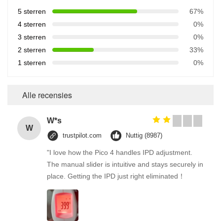
5 sterren
67%
4 sterren
0%
3 sterren
0%
2 sterren
33%
1 sterren
0%
Alle recensies
W*s
W
trustpilot.com
Nuttig (8987)
"I love how the Pico 4 handles IPD adjustment.
The manual slider is intuitive and stays securely in
place. Getting the IPD just right eliminated！