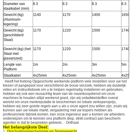
Diameter van
8.3
8.3
8.3
8.3
staalkabel (mm)
Gewicht (kg)
1140
1170
1400
1650
(Aluninum-
legering)
Gewicht (kg)
1170
1220
1500
1740
(geschilderd
Staal)
Gewicht (kg) (het
1170
1220
1500
1740
Staal met
glavanized)
Lengte van
1m
2m
3m
5m
Platform
Staalkabel
4x25mm
4x25mm
4x25mm
4x25
Heeft het Ketong Opgeschorte werkende platform vele modellen voor uw het
kiezen of aangepast voor verschillend de bouw verzoek, hebben wij duidelijk
video en instructieboek om u te helpen regelmatig installeren en gebruiken,
hebben wij ook een reusachtig team van de naverkoopdienst om onze
machines te houden altijd werkend goed, zijn wij ontwikkelstoffen overal
wereld om onze merkreputatie te beschermen en lokale verkopersprijs,
hebben wij zeer goede regels aan u als u onze agent zou willen zijn, zoals wij
kunnen aan uw lokale markt, vergadering met uw kopers hebben als
professionele fabriek komen, kan onze ingenieur aan u komen uw arbeiders
onderwijzen om te kennen ons platform diep, strikt contract aan bescherm
agenten in dat te bespreken gebieds… Onthaal.
Het belangrijkste Deel:
1.
Opschortingsmechanisme en Tegengewicht