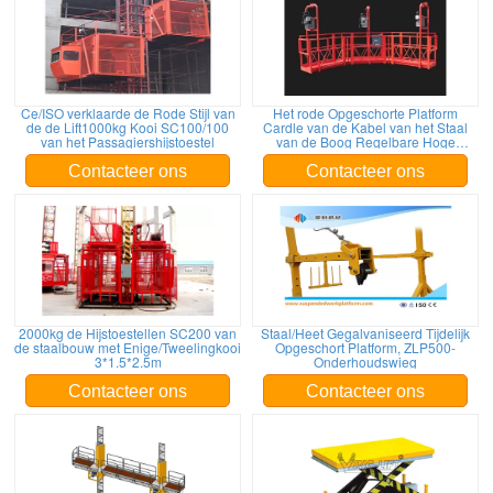
Ce/ISO verklaarde de Rode Stijl van
Het rode Opgeschorte Platform
de de Lift1000kg Kooi SC100/100
Cardle van de Kabel van het Staal
van het Passagiershijstoestel
van de Boog Regelbare Hoge
Werkende voor Bouw
Contacteer ons
Contacteer ons
2000kg de Hijstoestellen SC200 van
Staal/Heet Gegalvaniseerd Tijdelijk
de staalbouw met Enige/Tweelingkooi
Opgeschort Platform, ZLP500-
3*1.5*2.5m
Onderhoudswieg
Contacteer ons
Contacteer ons