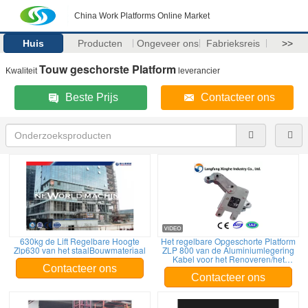
China Work Platforms Online Market
Huis
Producten
Ongeveer ons
Fabrieksreis
>>
Touw geschorste Platform
Kwaliteit
leverancier
Beste Prijs
Contacteer ons
630kg de Lift Regelbare Hoogte
Het regelbare Opgeschorte Platform
Zlp630 van het staalBouwmateriaal
ZLP 800 van de Aluminiumlegering
Kabel voor het Renoveren/het
Schilderen
Contacteer ons
Contacteer ons