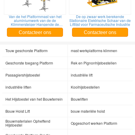
Van de het Platformmast van het
De op zwaar werk berekende
aluminiumwerk van de de
Stationaire Elektrische Schaar van de
Klimmersteiger Hangende de
Liftlijst voor Farmaceutische Industrie
Steigersystemen
Contacteer ons
Contacteer ons
Touw geschorste Platform
mast werkplatforms klimmen
Geschorste toegang Platform
Rek en Pignonhijstoestellen
Passagiershijstoestel
industriële lift
industriële liften
Kooihijstoestellen
Het Hijstoestel van het Bouwterrein
Bouwliften
Bouw Hoist Lift
bouw materiële hoist
Bouwmaterialen Opheffend
Opgeschort werken Platform
Hijstoestel