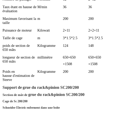
Taux étant en hausse de
M/min
36
36
évaluation
Maximum favorisant la
m
200
200
taille
Puissance de moteur
Kilowatt
2×11
2×2×11
Taille de cage
m
3*1.5*2.5
3*1.5*2.5
poids de section de
Kilogramme
124
148
650 mâts
longueur de section de
millimètre
650×650
650×650
650 mâts
×1508
×1508
Poids en
Kilogramme
200
200
hausse d'estimation de
Steeve
Support de
grue du rack&pinion SC200/200
grue du rack&pinion SC200/200
Section de mât de
Cage de Sc 200/200
Schneider Electric enferment dans une boîte