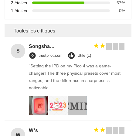
2 étoiles
67%
1 étoiles
0%
Toutes les critiques
Songshang
S
trustpilot.com
Utile (1)
"Setting the IPD on my Pico 4 was a game-
changer! The three physical presets cover most
ranges, and the difference in sharpness is
noticeable.
W*s
W