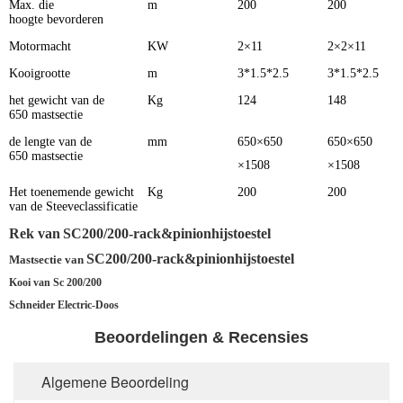
Max. die
m
200
200
hoogte bevorderen
Motormacht
KW
2×11
2×2×11
Kooigrootte
m
3*1.5*2.5
3*1.5*2.5
het gewicht van de
Kg
124
148
650 mastsectie
de lengte van de
mm
650×650
650×650
650 mastsectie
×1508
×1508
Het toenemende gewicht
Kg
200
200
van de Steeveclassificatie
Rek van
SC200/200-rack&pinionhijstoestel
SC200/200-rack&pinionhijstoestel
Mastsectie van
Kooi van Sc 200/200
Schneider Electric-Doos
Beoordelingen & Recensies
Algemene Beoordeling