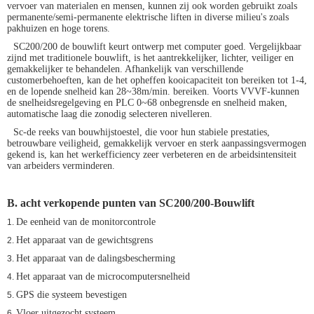
vervoer van materialen en mensen, kunnen zij ook worden gebruikt zoals
permanente/semi-permanente elektrische liften in diverse milieu's zoals
pakhuizen en hoge torens.
SC200/200 de bouwlift keurt ontwerp met computer goed. Vergelijkbaar
zijnd met traditionele bouwlift, is het aantrekkelijker, lichter, veiliger en
gemakkelijker te behandelen. Afhankelijk van verschillende
customerbehoeften, kan de het opheffen kooicapaciteit ton bereiken tot 1-4,
en de lopende snelheid kan 28~38m/min. bereiken. Voorts VVVF-kunnen
de snelheidsregelgeving en PLC 0~68 onbegrensde en snelheid maken,
automatische laag die zonodig selecteren nivelleren.
Sc-de reeks van bouwhijstoestel, die voor hun stabiele prestaties,
betrouwbare veiligheid, gemakkelijk vervoer en sterk aanpassingsvermogen
gekend is, kan het werkefficiency zeer verbeteren en de arbeidsintensiteit
van arbeiders verminderen.
B. acht verkopende punten van
SC200/200-Bouwlift
De eenheid van de monitorcontrole
1.
Het apparaat van de gewichtsgrens
2.
Het apparaat van de dalingsbescherming
3.
Het apparaat van de microcomputersnelheid
4.
GPS die systeem bevestigen
5.
Vloer uitgezocht systeem
6.