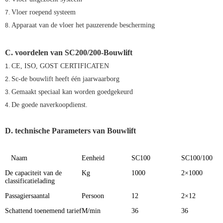
Vloer roepend systeem
7.
Apparaat van de vloer het pauzerende bescherming
8.
C. voordelen van
SC200/200-Bouwlift
CE, ISO, GOST CERTIFICATEN
1.
Sc-de bouwlift heeft één jaarwaarborg
2.
Gemaakt speciaal kan worden goedgekeurd
3.
De goede naverkoopdienst.
4.
D. technische Parameters van Bouwlift
Naam
Eenheid
SC100
SC100/100
De capaciteit van de
Kg
1000
2×1000
classificatielading
Passagiersaantal
Persoon
12
2×12
Schattend toenemend tarief
M/min
36
36