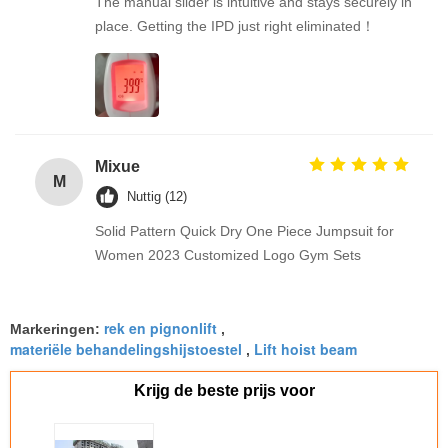
The manual slider is intuitive and stays securely in
place. Getting the IPD just right eliminated！
Mixue
M
Nuttig (12)
Solid Pattern Quick Dry One Piece Jumpsuit for
Women 2023 Customized Logo Gym Sets
rek en pignonlift
Markeringen:
,
materiële behandelingshijstoestel
Lift hoist beam
,
Krijg de beste prijs voor