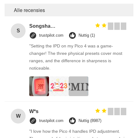
Alle recensies
Songshang
S
trustpilot.com
Nuttig (1)
"Setting the IPD on my Pico 4 was a game-
changer! The three physical presets cover most
ranges, and the difference in sharpness is
noticeable.
W*s
W
trustpilot.com
Nuttig (8987)
"I love how the Pico 4 handles IPD adjustment.