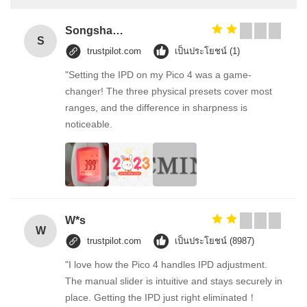
Songshang
S
trustpilot.com
เป็นประโยชน์ (1)
"Setting the IPD on my Pico 4 was a game-
changer! The three physical presets cover most
ranges, and the difference in sharpness is
noticeable.
W*s
W
trustpilot.com
เป็นประโยชน์ (8987)
"I love how the Pico 4 handles IPD adjustment.
The manual slider is intuitive and stays securely in
place. Getting the IPD just right eliminated！