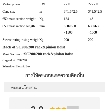
Motor power
KW
2×11
2×2×11
Cage size
m
3*1.5*2.5
3*1.5*2.5
650 mast section weight
Kg
124
148
650 mast section length
mm
650×650
650×650
×1508
×1508
Steeve rating rising weight
Kg
200
200
Rack of
SC200/200 rack&pinion hoist
SC200/200 rack&pinion hoist
Mast Section of
Cage of SC 200/200
Schneider Electric Box
การให้คะแนนและความคิดเห็น
คะแนนโดยรวม