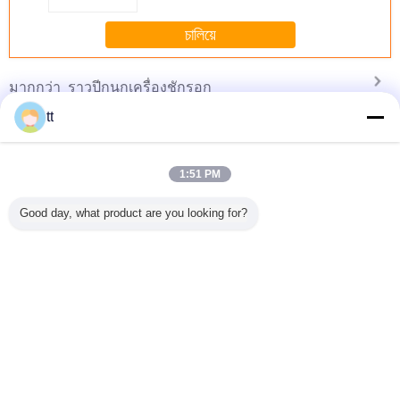
চালিয়ে
ราวปีกนกเครื่องชักรอก
มากกว่า
tt
1:51 PM
0/200
Horizontal Vertical
Neworld ZLP800
เตียงเดี่ยว / เตียงคู่
Sliding Ga
uction
Gears Crossed
ระงับการทำงาน
แร็ครถ 1000kg
Rack
Good day, what product are you looking for?
 Rack and
Helical Gears /
แพลตฟอร์มเรือแจว
ปีกนกรอกสำหรับ
8*30*1005
Elevator
Welded Rack
แพลตฟอร์มชั้นนั่ง
วัสดุก่อสร้าง
Gear Ra
S Fixing
Pinion Flange
ร้านและ Pinion
Sliding
tem
Gears
เปลี่ยนภาษา
s
Thai