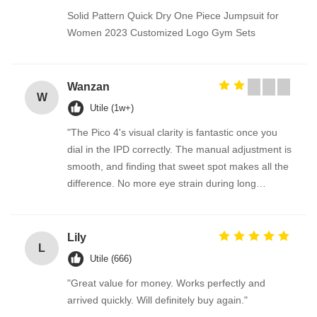
Solid Pattern Quick Dry One Piece Jumpsuit for
Women 2023 Customized Logo Gym Sets
Wanzan
W
Utile (1w+)
"The Pico 4's visual clarity is fantastic once you
dial in the IPD correctly. The manual adjustment is
smooth, and finding that sweet spot makes all the
difference. No more eye strain during long
sessions. Highly recommend taking the time to set
it up properly!""The Pico 4's visual clarity is
fantastic once you dial in the IPD correctly. The
Lily
L
manual adjustment is smooth, and finding that
Utile (666)
sweet spot makes all the difference. No more eye
"Great value for money. Works perfectly and
strain during long sessions. Highly recommend
arrived quickly. Will definitely buy again."
taking the time to set it up properly!""The Pico 4's