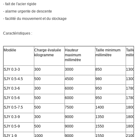
- fait de l'acier rigide
- alarme urgente de descente
- facilité du mouvement et du stockage
Caractéristiques :
Modèle
Charge évaluée
Hauteur
Taille minimum
Taille
kilogramme
maximum
millimètre
millim
millimètre
SJY 0.3-3
300
3000
850
1300×
SJY 0.5-4.5
500
4500
980
1300×
SJY 0.3-6
300
6000
950
1780×
SJY 0.5-6
500
6000
950
1780×
SJY 0.5-7.5
500
7500
1400
1800×
SJY 0.3-9
300
9000
1350
1800×
SJY 0.5-9
500
9000
1550
1800×
SJY 1-9
1000
9000
1550
2100×