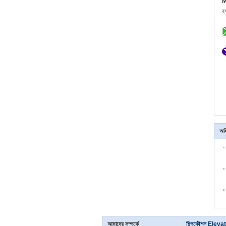
M
ব
অধ
আমাদের সম্পর্কে
শিল্পকৌশল Eleva