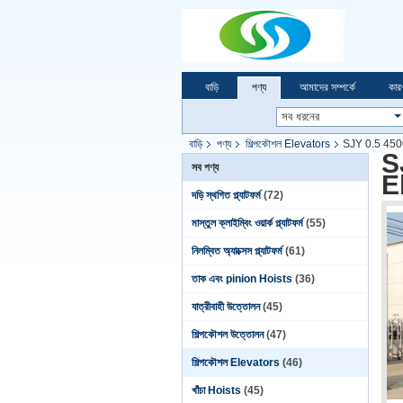
বাড়ি
পণ্য
আমাদের সম্পর্কে
কার
বাড়ি
পণ্য
শিল্পকৌশল Elevators
SJY 0.5 450
S
সব পণ্য
E
দড়ি স্থগিত প্ল্যাটফর্ম
(72)
মাস্তুল ক্লাইম্বিং ওয়ার্ক প্ল্যাটফর্ম
(55)
নিলম্বিত অ্যাক্সেস প্ল্যাটফর্ম
(61)
তাক এবং pinion Hoists
(36)
যাত্রীবাহী উত্তোলন
(45)
শিল্পকৌশল উত্তোলন
(47)
শিল্পকৌশল Elevators
(46)
খাঁচা Hoists
(45)