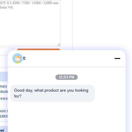
যোগাযোগ
tt
11:53 PM
ary Lift Table Electric Scissor For
Good day, what product are you looking 
dustry
for?
যারেজ অ্যাসেম্বলি বিশেষ করে কাটার GT7250 এর
m Industrial Elevator Control Cabinet
n 18KW SN-DVF-B1
ফর্ম
যোগাযোগ করুন