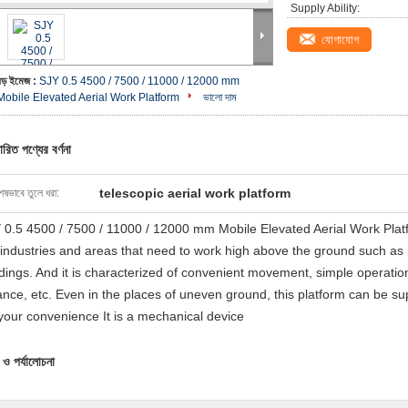
Supply Ability:
যোগাযোগ
বড় ইমেজ :
SJY 0.5 4500 / 7500 / 11000 / 12000 mm
Mobile Elevated Aerial Work Platform
ভালো দাম
ারিত পণ্যের বর্ণনা
telescopic aerial work platform
েষভাবে তুলে ধরা:
 0.5 4500 / 7500 / 11000 / 12000 mm Mobile Elevated Aerial Work Platf
 industries and areas that need to work high above the ground such as i
ldings. And it is characterized of convenient movement, simple operati
ance, etc. Even in the places of uneven ground, this platform can be sup
 your convenience It is a mechanical device
 ও পর্যালোচনা