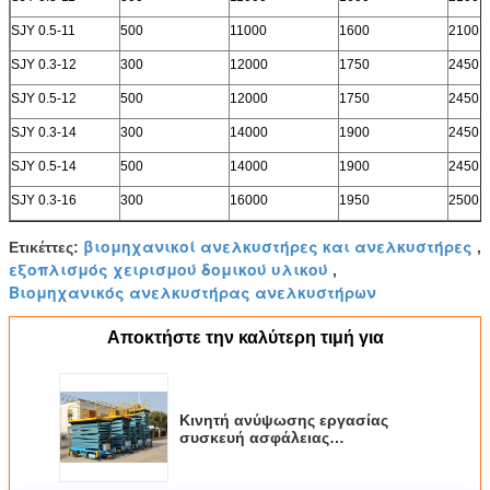
SJY 0.5-11
500
11000
1600
2100×
SJY 0.3-12
300
12000
1750
2450×
SJY 0.5-12
500
12000
1750
2450×
SJY 0.3-14
300
14000
1900
2450×
SJY 0.5-14
500
14000
1900
2450×
SJY 0.3-16
300
16000
1950
2500×
βιομηχανικοί ανελκυστήρες και ανελκυστήρες
Ετικέττες:
,
εξοπλισμός χειρισμού δομικού υλικού
,
Βιομηχανικός ανελκυστήρας ανελκυστήρων
Αποκτήστε την καλύτερη τιμή για
Κινητή ανύψωσης εργασίας
συσκευή ασφάλειας
λειτουργώντας πλατφορμών
πλατφορμών εναέρια