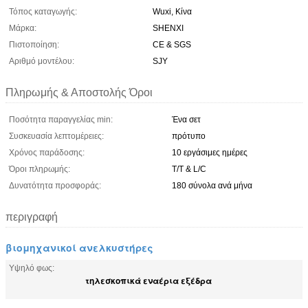
Τόπος καταγωγής:
Wuxi, Κίνα
Μάρκα:
SHENXI
Πιστοποίηση:
CE & SGS
Αριθμό μοντέλου:
SJY
Πληρωμής & Αποστολής Όροι
Ποσότητα παραγγελίας min:
Ένα σετ
Συσκευασία λεπτομέρειες:
πρότυπο
Χρόνος παράδοσης:
10 εργάσιμες ημέρες
Όροι πληρωμής:
T/T & L/C
Δυνατότητα προσφοράς:
180 σύνολα ανά μήνα
περιγραφή
βιομηχανικοί ανελκυστήρες
Υψηλό φως:
τηλεσκοπικά εναέρια εξέδρα