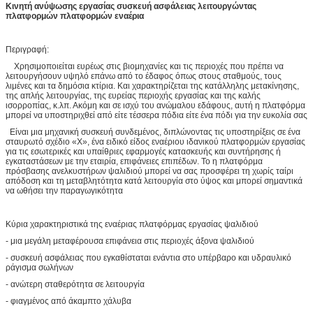
Κινητή ανύψωσης εργασίας συσκευή ασφάλειας λειτουργώντας
πλατφορμών πλατφορμών εναέρια
Περιγραφή:
Χρησιμοποιείται ευρέως στις βιομηχανίες και τις περιοχές που πρέπει να
λειτουργήσουν υψηλό επάνω από το έδαφος όπως στους σταθμούς, τους
λιμένες και τα δημόσια κτίρια. Και χαρακτηρίζεται της κατάλληλης μετακίνησης,
της απλής λειτουργίας, της ευρείας περιοχής εργασίας και της καλής
ισορροπίας, κ.λπ. Ακόμη και σε ισχύ του ανώμαλου εδάφους, αυτή η πλατφόρμα
μπορεί να υποστηριχθεί από είτε τέσσερα πόδια είτε ένα πόδι για την ευκολία σας
Είναι μια μηχανική συσκευή συνδεμένος, διπλώνοντας τις υποστηρίξεις σε ένα
σταυρωτό σχέδιο «Χ», ένα ειδικό είδος εναέριου ιδανικού πλατφορμών εργασίας
για τις εσωτερικές και υπαίθριες εφαρμογές κατασκευής και συντήρησης ή
εγκαταστάσεων με την εταιρία, επιφάνειες επιπέδων. Το η πλατφόρμα
πρόσβασης ανελκυστήρων ψαλιδιού μπορεί να σας προσφέρει τη χωρίς ταίρι
απόδοση και τη μεταβλητότητα κατά λειτουργία στο ύψος και μπορεί σημαντικά
να ωθήσει την παραγωγικότητα
Κύρια χαρακτηριστικά της εναέριας πλατφόρμας εργασίας ψαλιδιού
- μια μεγάλη μεταφέρουσα επιφάνεια στις περιοχές άξονα ψαλιδιού
- συσκευή ασφάλειας που εγκαθίσταται ενάντια στο υπέρβαρο και υδραυλικό
ράγισμα σωλήνων
- ανώτερη σταθερότητα σε λειτουργία
- φιαγμένος από άκαμπτο χάλυβα