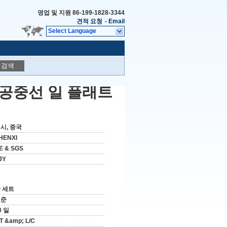
영업 및 지원
86-199-1828-3344
견적 요청
-
Email
Select Language
검색
 공중선 일 플래트
시, 중국
HENXI
E & SGS
JY
 세트
표준
0 일
/T &amp; L/C