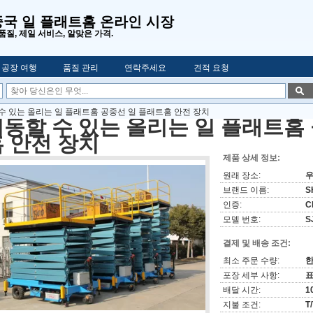
중국 일 플래트홈 온라인 시장
품질, 제일 서비스, 알맞은 가격.
공장 여행
품질 관리
연락주세요
견적 요청
수 있는 올리는 일 플래트홈 공중선 일 플래트홈 안전 장치
동할 수 있는 올리는 일 플래트홈
 안전 장치
제품 상세 정보:
원래 장소:
우
브랜드 이름:
S
인증:
C
모델 번호:
S
결제 및 배송 조건:
최소 주문 수량:
한
포장 세부 사항:
배달 시간:
1
지불 조건:
T