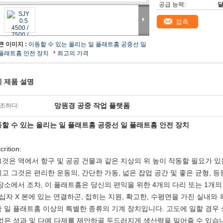
공급 능력:
달
접촉
큰 이미지 :
이동할 수 있는 올리는 일 플래트홈 공중선 일
플래트홈 안전 장치
최고의 가격
 제품 설명
망원경 공중 작업 플랫폼
조하다:
할 수 있는 올리는 일 플래트홈 공중선 일 플래트홈 안전 장치
crition:
은 역에서 항구 및 공공 건물과 같은 지상의 위 높이 작동할 필요가 있
고 그것은 편리한 운동의, 간단한 가동, 넓은 잡업 공간 및 좋은 균형, 
장소에서 조차, 이 플래트홈은 당신의 편익을 위한 4개의 다리 또는 1개
자 X 본에 있는 연결하곤, 접히는 지원, 확고한, 수평면을 가진 실내와 
 일 플래트홈 이상의 특별한 종류의 기계 장치입니다. 고도에 일할 경우
없은 성과 및 다예 다제를 제안하골 두드러지게 생산력을 밀어줄 수 있