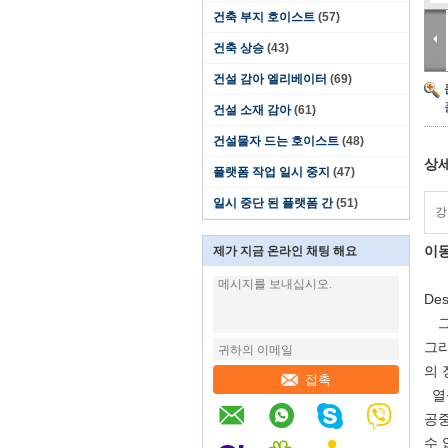
건축 부지 호이스트
(57)
건축 상승
(43)
건설 감아 엘리베이터
(69)
건설 소재 감아
(61)
건설물자 드는 호이스트
(48)
상세
플랫폼 작업 일시 중지
(47)
일시 중단 된 플랫폼 간
(51)
강
이동
제가 지금 온라인 채팅 해요
Des
그것
그리
의 
접촉
열십
공중
수 