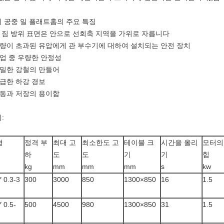
 공중 일 플래트홈의 주요 특징
큰 짐 방위 표면은 안으로 선회축 지역을 가위로 자릅니다
중량이 초과된 유압에게 관 부수기에 대하여 설치되는 안전 장치
작업 중 우량한 안정성
엄밀한 강철의 만들어
긴급한 하강 경보
운동과 저장의 용이함
:
형
정격 부
최대 고
최소한도 고
테이블 크
시간을 올리
모터의
하
도
도
기
기
힘
kg
mm
mm
mm
s
kw
 0.3-3
300
3000
850
1300×850
16
1.5
 0.5-
500
4500
980
1300×850
31
1.5