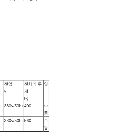
전압
전체의 무
일
v
게
kg
380v/50hz
400
수
동
380v/50hz
560
수
동