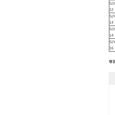
SJY
12
SJY
14
SJY
14
SJY
16
평점