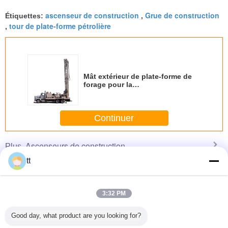
ascenseur de construction
Grue de construction
Étiquettes:
,
tour de plate-forme pétrolière
,
Mât extérieur de plate-forme de
forage pour la
carrière/construction ferroviaire,
à grande vitesse
Continuer
Ascenseurs de construction
Plus
tt
3:32 PM
itif de
Système s'élevant
Grue de la
Axes faits sur
Mât dégros
age
de coffrage
construction
commande de
Polonai
Good day, what product are you looking for?
ique de
d'individu
SC200/200/grue
pignons coniques
tunnels 
industriel
imperméable pour
de
de machine de
haut av