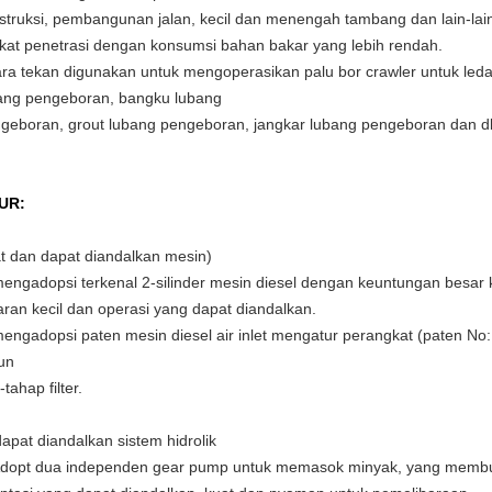
struksi, pembangunan jalan, kecil dan menengah tambang dan lain-lain.Fi
gkat penetrasi dengan konsumsi bahan bakar yang lebih rendah.
ra tekan digunakan untuk mengoperasikan palu bor crawler untuk le
ang pengeboran, bangku lubang
geboran, grout lubang pengeboran, jangkar lubang pengeboran dan dl
UR:
t dan dapat diandalkan mesin)
mengadopsi terkenal 2-silinder mesin diesel dengan keuntungan besa
aran kecil dan operasi yang dapat diandalkan.
mengadopsi paten mesin diesel air inlet mengatur perangkat (paten No:
un
tahap filter.
dapat diandalkan sistem hidrolik
Adopt dua independen gear pump untuk memasok minyak, yang membu