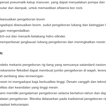
operasi pneumatik katup manuver, yang dapat menyalakan pompa da
putar dan dampak, untuk memastikan efisiensi bor rock.
disesuaikan pengeboran boom
gadopsi disesuaikan boom, sudut pengeboran lubang dan ketinggian l
gan mengendalikan
etch-out dan menarik-belakang hidro-silinder.
 memperbesar jangkauan lubang pengeboran dan meningkatkan mesin 
N:
indeks mekanis pengeboran rig tiang yang semuanya satandard nasiona
mekanisme fleksibel dapat membuat jumbo pengeboran di wajah, lereng, 
ah tambang atau terowongan.
mesin ini mengadopsi baja berkualitas tinggi, Desain canggih dan tek
bilitas dan keandalan yang tinggi mesin.
kami memiliki pengalaman pengeboran selama bertahun-tahun dan da
alatan pengeboran. Mereka didasarkan pada tradisional pengeboran ri
gatasi kekurangan.