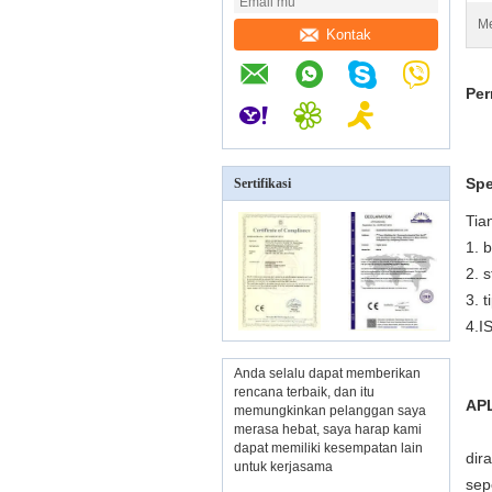
Me
Kontak
Per
Spe
Sertifikasi
Tia
1. 
2. 
3. 
4.I
Anda selalu dapat memberikan
rencana terbaik, dan itu
APL
memungkinkan pelanggan saya
merasa hebat, saya harap kami
dapat memiliki kesempatan lain
dir
untuk kerjasama
sep