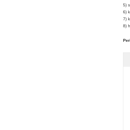
5) 
6) 
7) 
8) 
Per