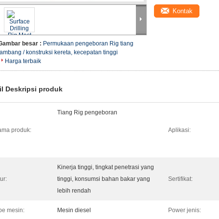
Kontak
Gambar besar :
Permukaan pengeboran Rig tiang
tambang / konstruksi kereta, kecepatan tinggi
Harga terbaik
il Deskripsi produk
Tiang Rig pengeboran
ma produk:
Aplikasi:
Kinerja tinggi, tingkat penetrasi yang
tur:
tinggi, konsumsi bahan bakar yang
Sertifikat:
lebih rendah
pe mesin:
Mesin diesel
Power jenis: