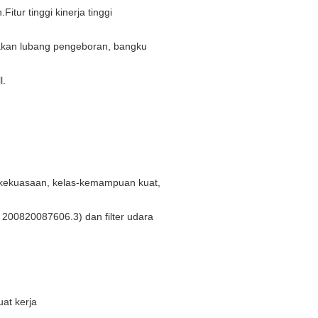
tur tinggi kinerja tinggi
dakan lubang pengeboran, bangku
l.
r kekuasaan, kelas-kemampuan kuat,
 200820087606.3) dan filter udara
at kerja