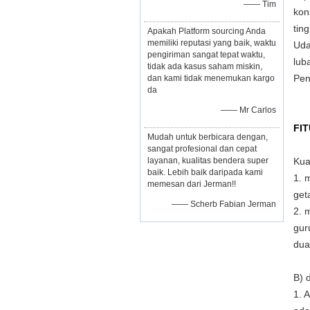
—— Tim
kon
tin
Apakah Platform sourcing Anda
memiliki reputasi yang baik, waktu
Uda
pengiriman sangat tepat waktu,
lub
tidak ada kasus saham miskin,
Pen
dan kami tidak menemukan kargo
da
—— Mr Carlos
FIT
Mudah untuk berbicara dengan,
sangat profesional dan cepat
layanan, kualitas bendera super
Kua
baik. Lebih baik daripada kami
1. 
memesan dari Jerman!!
get
—— Scherb Fabian Jerman
2. 
gur
dua-
B) 
1. 