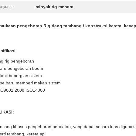
minyak rig menara
nyoroti:
mukaan pengeboran Rig tiang tambang / konstruksi kereta, kecep
sifikasi
ng rig pengeboran
baru pengeboran boom
stabil bepergian sistem
tipe baru memberi makan sistem
SO9001:2008 ISO14000
IKASI:
ancang khusus pengeboran peralatan, yang dapat secara luas diguna
erti tambang, kereta api