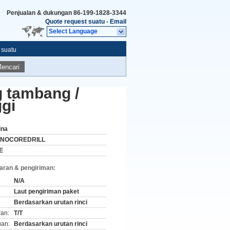
Penjualan & dukungan
86-199-1828-3344
Quote request suatu
-
Email
Select Language
 suatu
encari
 tambang /
ggi
ina
INOCOREDRILL
E
aran & pengiriman:
N/A
Laut pengiriman paket
Berdasarkan urutan rinci
ran:
T/T
an:
Berdasarkan urutan rinci