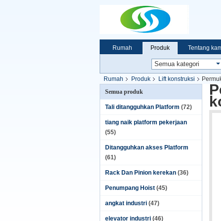
Rumah
Produk
Tentang kam
Rumah
Produk
Lift konstruksi
Permuk
P
Semua produk
k
Tali ditangguhkan Platform
(72)
tiang naik platform pekerjaan
(55)
Ditangguhkan akses Platform
(61)
Rack Dan Pinion kerekan
(36)
Penumpang Hoist
(45)
angkat industri
(47)
elevator industri
(46)