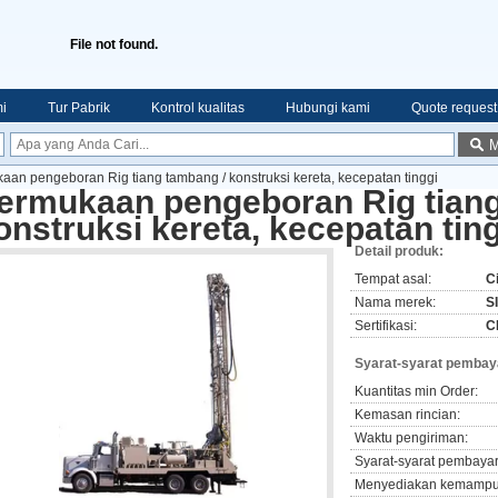
File not found.
i
Tur Pabrik
Kontrol kualitas
Hubungi kami
Quote request
M
aan pengeboran Rig tiang tambang / konstruksi kereta, kecepatan tinggi
ermukaan pengeboran Rig tiang
onstruksi kereta, kecepatan tin
Detail produk:
Tempat asal:
C
Nama merek:
S
Sertifikasi:
C
Syarat-syarat pembay
Kuantitas min Order:
Kemasan rincian:
Waktu pengiriman:
Syarat-syarat pembaya
Menyediakan kemampu