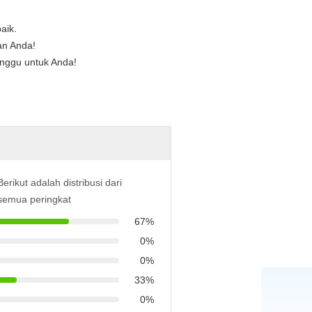
aik.
an Anda!
nggu untuk Anda!
Berikut adalah distribusi dari
semua peringkat
67%
0%
0%
33%
0%