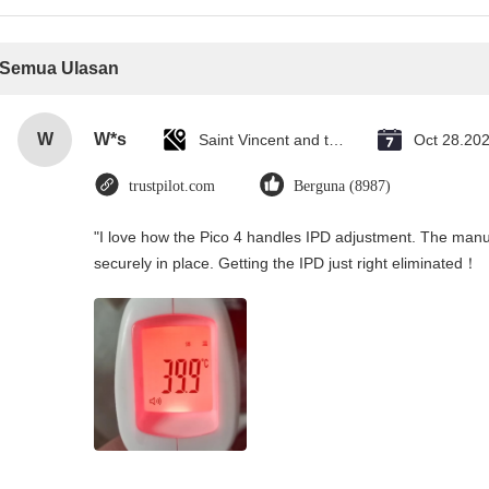
Semua Ulasan
W
W*s
Saint Vincent and the Grenadines
Oct 28.20
trustpilot.com
Berguna (8987)
"I love how the Pico 4 handles IPD adjustment. The manual
securely in place. Getting the IPD just right eliminated！