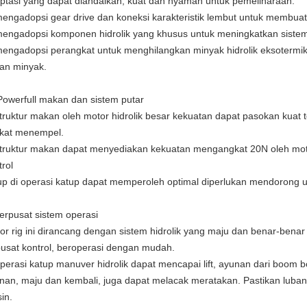
ptasi yang dapat diandalkan, kuat dan nyaman untuk pemeliharaan.
mengadopsi gear drive dan koneksi karakteristik lembut untuk membuat 
mengadopsi komponen hidrolik yang khusus untuk meningkatkan sistem 
mengadopsi perangkat untuk menghilangkan minyak hidrolik eksotermi
ran minyak.
Powerfull makan dan sistem putar
struktur makan oleh motor hidrolik besar kekuatan dapat pasokan kuat
gkat menempel.
struktur makan dapat menyediakan kekuatan mengangkat 20N oleh moto
trol
up di operasi katup dapat memperoleh optimal diperlukan mendorong 
terpusat sistem operasi
bor rig ini dirancang dengan sistem hidrolik yang maju dan benar-benar
pusat kontrol, beroperasi dengan mudah.
operasi katup manuver hidrolik dapat mencapai lift, ayunan dari boom b
nan, maju dan kembali, juga dapat melacak meratakan. Pastikan lubang 
in.