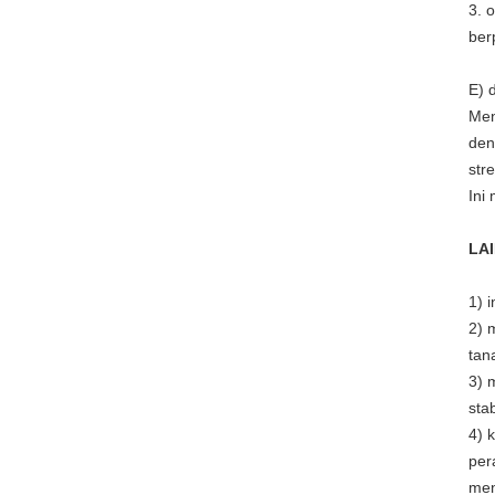
3. 
ber
E) 
Men
den
str
Ini
LAI
1) 
2) 
tan
3) 
sta
4) 
per
men