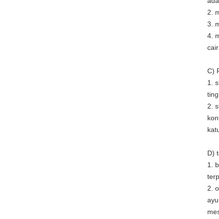
ada
2. 
3. 
4. 
cai
C) 
1. 
tin
2. 
kon
kat
D) 
1. 
ter
2. 
ayu
mes