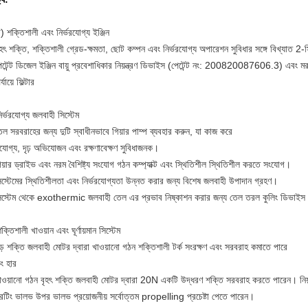
) শক্তিশালী এবং নির্ভরযোগ্য ইঞ্জিন
হৎ শক্তি, শক্তিশালী গ্রেড-ক্ষমতা, ছোট কম্পন এবং নির্ভরযোগ্য অপারেশন সুবিধার সঙ্গে বিখ্যাত 2-স
েটেন্ট ডিজেল ইঞ্জিন বায়ু প্রবেশাধিকার নিয়ন্ত্রণ ডিভাইস (পেটেন্ট নং: 200820087606.3) এবং মরু
্যায়ে ফিল্টার
ির্ভরযোগ্য জলবাহী সিস্টেম
েল সরবরাহের জন্য দুটি স্বাধীনভাবে গিয়ার পাম্প ব্যবহার করুন, যা কাজ করে
ভরযোগ্য, দৃঢ় অভিযোজন এবং রক্ষণাবেক্ষণ সুবিধাজনক।
িয়ার ড্রাইভ এবং নরম বৈশিষ্ট্য সংযোগ গঠন কম্প্যাক্ট এবং স্থিতিশীল স্থিতিশীল করতে সংযোগ।
িস্টেমের স্থিতিশীলতা এবং নির্ভরযোগ্যতা উন্নত করার জন্য বিশেষ জলবাহী উপাদান গ্রহণ।
িস্টেম থেকে exothermic জলবাহী তেল এর প্রভাব নিষ্কাশন করার জন্য তেল তরল কুলিং ডিভাইস 
ক্তিশালী খাওয়ান এবং ঘূর্ণায়মান সিস্টেম
ড় শক্তি জলবাহী মোটর দ্বারা খাওয়ানো গঠন শক্তিশালী টর্ক সংরক্ষণ এবং সরবরাহ কমাতে পারে
িং হার
াওয়ানো গঠন বৃহৎ শক্তি জলবাহী মোটর দ্বারা 20N একটি উদ্ধরণ শক্তি সরবরাহ করতে পারেন।
নিয
েটিং ভালভ উপর ভালভ প্রয়োজনীয় সর্বোত্তম propelling প্রচেষ্টা পেতে পারেন।