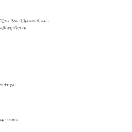
িলিন্ডার ডিজেল ইঞ্জিন অ্যাডপ্ট করুন।
ভূমি বায়ু পরিশোধক
অপেক্ষাকৃত।
়ন্ত্রণ সামঞ্জস্য