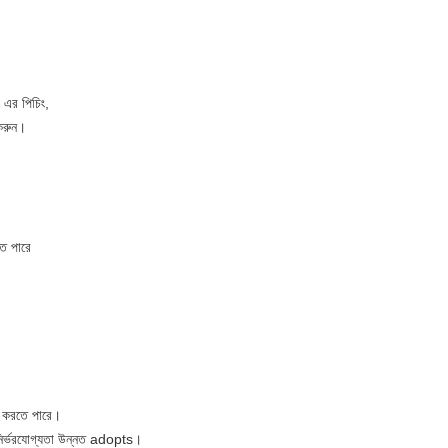
 এর পিচিং,
 করুন।
েতে পারে
লিং করতে পারে।
চ নির্ভরযোগ্যতা উন্নত adopts।