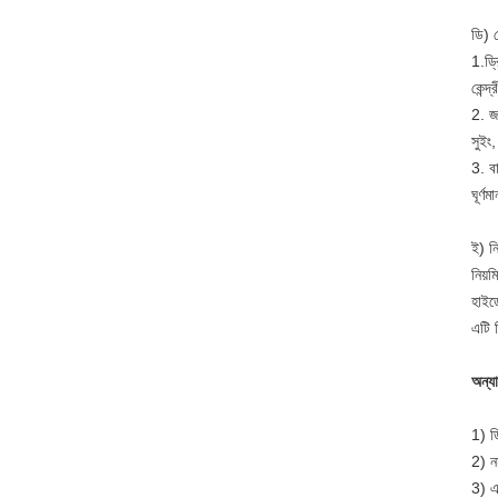
ডি) ক
1.ড্র
কেন্দ
2. জ
সুইং,
3. ব
ঘূর্ণ
ই) নি
নিয়ম
হাইড
এটি 
অন্যা
1) ড্
2) নম
3) এ