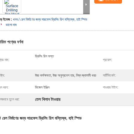
বড় ইমেজ :
খনন / রেল নির্মাণের জন্য সারফেস ড্রিলিং রিগ মস্তিষ্ক, হাই স্পিড
ভালো দাম
ারিত পণ্যের বর্ণনা
ড্রিলিং রিগ মস্ত
যের নাম:
প্রয়োগ:
ষ্ট্য:
উচ্চ কর্মক্ষমতা, উচ্চ অনুপ্রবেশ হার, নিম্ন জ্বালানী খরচ
সার্টিফিকেট:
জিন ধরন:
ডিজেল ইঞ্জিন
পাওয়ার টাইপ:
তেল খিলান টাওয়ার
েষভাবে তুলে ধরা:
 রেল নির্মাণের জন্য সারফেস ড্রিলিং রিগ মস্তিষ্ক, হাই স্পিড