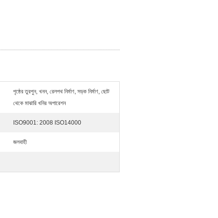
পৃষ্ঠের তুরপুন, খনন, রেলপথ নির্মাণ, সড়ক নির্মাণ, ছোট
থেকে মাঝারি খনির অপারেশন
ISO9001: 2008 ISO14000
জলবাহী