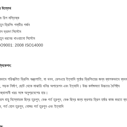
ষ উল্লেখ
িং রিগ মস্তিষ্ক
ুন ড্রিলিং গম্ভীর গর্জন
থল ভ্রমণ সিস্টেম
তুন ধরনের খাওয়ানো সিস্টেম
SO9001: 2008 ISO14000
প্লিকেশন:
ভাবে পরিকল্পিত ড্রিলিং যন্ত্রপাতি, যা খনন, রেলওয়ে ইত্যাদি পৃষ্ঠের ড্রিলিংয়ের জন্য ব্যাপকভাবে ব্যব
াণ, সড়ক নির্মাণ, ছোট থেকে মাঝারি খনির অপারেশন এবং ইত্যাদি। উচ্চ কর্মক্ষমতা উচ্চতর বৈশিষ্ট্য
 জ্বালানী খরচ সঙ্গে অনুপ্রবেশের হার।
রেস বায়ু বিস্ফোরক ছিদ্র তুরপুন, বেঞ্চ গর্ত তুরপুন, বেঞ্চ ছিদ্র জন্য ক্রলার ড্রিল হর্মার কাজ করতে ব্য
ন, গর্ত হোল তুরপুন, নোঙ্গর গর্ত তুরপুন এবং ইত্যাদি
ট্য: