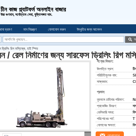
চীন কাজ প্ল্যাটফর্ম অনলাইন বাজার
উচ্চ গুণমান, সর্বোত্তম সেবা, যুক্তিসঙ্গত দাম.
খানা ভ্রমণ
মান নিয়ন্ত্রণ
যোগাযোগ করুন
উদ্ধৃতির জন্য আবেদন
অ
 ড্রিলিং রিগ মস্তিষ্ক, হাই স্পিড
ন / রেল নির্মাণের জন্য সারফেস ড্রিলিং রিগ মস্
পণ্যের বিবরণ:
উৎপত্তি স্থল:
চী
পরিচিতিমুলক নাম:
S
সাক্ষ্যদান:
C
প্রদান:
ন্যূনতম চাহিদার পরিমাণ:
N
প্যাকেজিং বিবরণ:
সা
ডেলিভারি সময়:
বি
পরিশোধের শর্ত:
T
যোগানের ক্ষমতা:
বি
যোগাযোগ