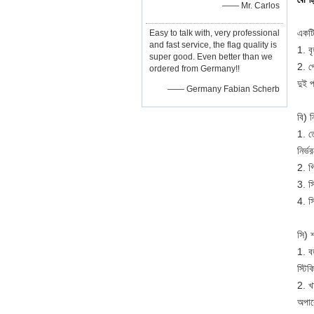
—— Mr. Carlos
একটি
Easy to talk with, very professional
and fast service, the flag quality is
1. বৃ
super good. Even better than we
2. প
ordered from Germany!!
দুই পর
—— Germany Fabian Scherb
বি) ন
1. ত
নির্
2. গ
3. স
4. স
সি) শ
1. ব
স্টিক
2. খ
অপার