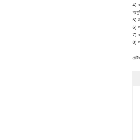
4) আ
প্রয
5) উত
6) আ
7) আ
8) অ
রেটিং