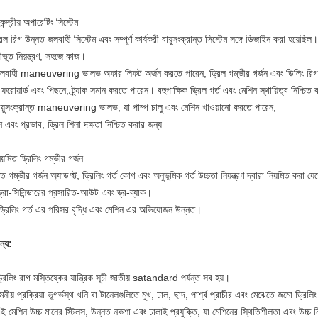
েন্দ্রীয় অপারেটিং সিস্টেম
িল রিগ উন্নত জলবাহী সিস্টেম এবং সম্পূর্ণ কার্যকরী বায়ুসংক্রান্ত সিস্টেম সঙ্গে ডিজাইন করা হয়েছিল।
্রীভূত নিয়ন্ত্রণ, সহজে কাজ।
লবাহী maneuvering ভালভ অফার লিফট অর্জন করতে পারেন, ড্রিল গম্ভীর গর্জন এবং ডিলিং রিগ
 ফরোয়ার্ড এবং পিছনে, ট্র্যাক সমান করতে পারেন।
বহুপাক্ষিক ড্রিল গর্ত এবং মেশিন স্থায়িত্ব নিশ্চিত
ায়ুসংক্রান্ত maneuvering ভালভ, যা পাম্প চালু এবং মেশিন খাওয়ানো করতে পারেন,
মান এবং প্রভাব, ড্রিল শিলা দক্ষতা নিশ্চিত করার জন্য
য়মিত ড্রিলিং গম্ভীর গর্জন
িত গম্ভীর গর্জন অ্যাডপ্ট্ট, ড্রিলিং গর্ত কোণ এবং অনুভূমিক গর্ত উচ্চতা নিয়ন্ত্রণ দ্বারা নিয়মিত করা য
্রো-সিলিন্ডারের প্রসারিত-আউট এবং ড্র-ব্যাক।
ড্রিলিং গর্ত এর পরিসর বৃদ্ধি এবং মেশিন এর অভিযোজন উন্নত।
ন্য:
রিলিং রাগ মস্তিষ্কের যান্ত্রিক সূচী জাতীয় satandard পর্যন্ত সব হয়।
নীয় প্রক্রিয়া ভূগর্ভস্থ খনি বা টানেলগুলিতে মুখ, ঢাল, ছাদ, পার্শ্ব প্রাচীর এবং মেঝেতে জমো ড্রি
ই মেশিন উচ্চ মানের স্টিলস, উন্নত নকশা এবং ঢালাই প্রযুক্তি, যা মেশিনের স্থিতিশীলতা এবং উচ্