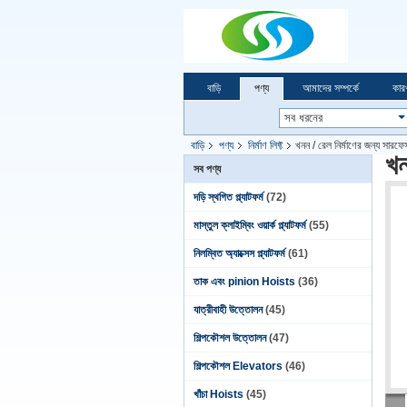
বাড়ি
পণ্য
আমাদের সম্পর্কে
কার
বাড়ি
পণ্য
নির্মাণ লিফ্ট
খনন / রেল নির্মাণের জন্য সারফেস
খন
সব পণ্য
দড়ি স্থগিত প্ল্যাটফর্ম
(72)
মাস্তুল ক্লাইম্বিং ওয়ার্ক প্ল্যাটফর্ম
(55)
নিলম্বিত অ্যাক্সেস প্ল্যাটফর্ম
(61)
তাক এবং pinion Hoists
(36)
যাত্রীবাহী উত্তোলন
(45)
শিল্পকৌশল উত্তোলন
(47)
শিল্পকৌশল Elevators
(46)
খাঁচা Hoists
(45)