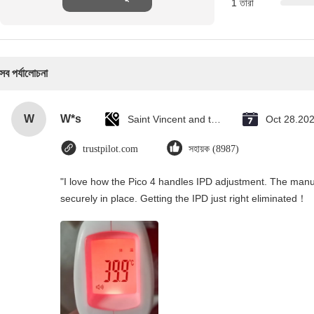
1 তারা
সব পর্যালোচনা
W
W*s
Saint Vincent and the Grenadines
Oct 28.20
trustpilot.com
সহায়ক (8987)
"I love how the Pico 4 handles IPD adjustment. The manual
securely in place. Getting the IPD just right eliminated！