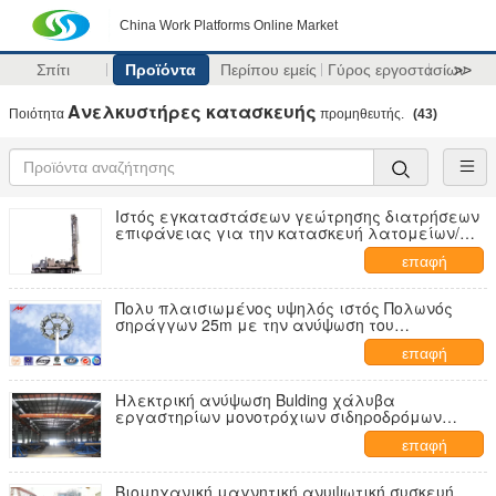
China Work Platforms Online Market
Σπίτι
Προϊόντα
Περίπου εμείς
Γύρος εργοστασίων
>>
Ανελκυστήρες κατασκευής
Ποιότητα
προμηθευτής.
(43)
Ιστός εγκαταστάσεων γεώτρησης διατρήσεων
επιφάνειας για την κατασκευή λατομείων/
σιδηροδρόμων, υψηλή ταχύτητα
επαφή
Πολυ πλαισιωμένος υψηλός ιστός Πολωνός
σηράγγων 25m με την ανύψωση του
συστήματος πάχος 3 χιλ.
επαφή
Ηλεκτρική ανύψωση Bulding χάλυβα
εργαστηρίων μονοτρόχιων σιδηροδρόμων
γερανών υπερυψωμένων γεφυρών
επαφή
Βιομηχανική μαγνητική ανυψωτική συσκευή