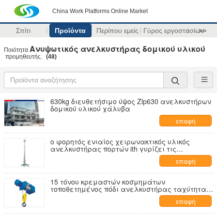
China Work Platforms Online Market
Σπίτι
Προϊόντα
Περίπου εμείς
Γύρος εργοστασίων
>>
Ανυψωτικός ανελκυστήρας δομικού υλικού
Ποιότητα
προμηθευτής.
(48)
630kg διευθετήσιμο ύψος Zlp630 ανελκυστήρων
δομικού υλικού χάλυβα
επαφή
ο φορητός ενιαίος χειρωνακτικός υλικός
ανελκυστήρας πορτών ith γυρίζει τις
κλειδαριές/συν, 454Kg
επαφή
15 τόνου κρεμαστών κοσμημάτων
τοποθετημένος πόδι ανελκυστήρας ταχύτητας
ελέγχου διπλός για την κατασκευή
επαφή
εργοστασίων