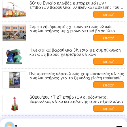
SC100 Ενιαίο κλωβός εμπορευμάτων /
επιβατών βαρούλκα, υλικών κατασκευής του
κτιρίου άρει ανελκυστήρα
επαφή
Συμπαγής/φορητός χειρωνακτικός υλικός
ανελκυστήρας με χειρωνακτικό βαρούλκο
ταχύτητας
επαφή
Ηλεκτρικά βαρούλκα βίντσια με συμπύκνωση
και φως βάρος χειρισμού υλικών
επαφή
Πνευματικός υδραυλικός χειρωνακτικός υλικός
ανελκυστήρας για το ξενοδοχείο/τη resturant/
αίθουσα έκθεσης ξενοδοχείων
επαφή
SC200/200 1T 2T επιβατών οι οδοντωτοί
βαρούλκα, υλικό κατασκευής άρει εξοπλισμοί
επαφή
Κόκκινος χρωματισμένος ανελκυστήρας ιστός
κλουβιών κατασκευής δίδυμος για τα φρεάτια
tt