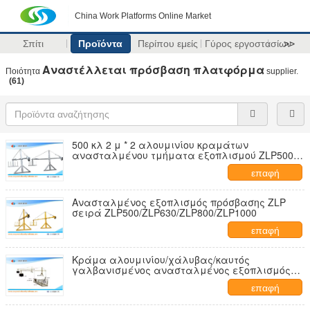
China Work Platforms Online Market
Σπίτι
Προϊόντα
Περίπου εμείς
Γύρος εργοστασίων
>>
Αναστέλλεται πρόσβαση πλατφόρμα
Ποιότητα
supplier.
(61)
500 κλ 2 μ * 2 αλουμινίου κραμάτων
ανασταλμένου τμήματα εξοπλισμού ZLP500
πρόσβασης
επαφή
Ανασταλμένος εξοπλισμός πρόσβασης ZLP
σειρά ZLP500/ZLP630/ZLP800/ZLP1000
επαφή
Κράμα αλουμινίου/χάλυβας/καυτός
γαλβανισμένος ανασταλμένος εξοπλισμός
ZLP630 πρόσβασης
επαφή