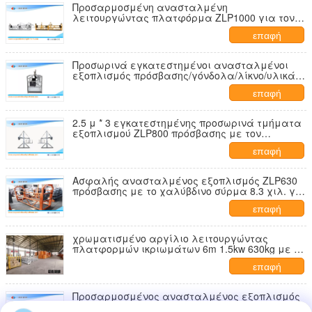
Προσαρμοσμένη ανασταλμένη
λειτουργώντας πλατφόρμα ZLP1000 για τον
καθαρισμό παραθύρων
επαφή
Προσωρινά εγκατεστημένοι ανασταλμένοι
εξοπλισμός πρόσβασης/γόνδολα/λίκνο/υλικά
σκαλωσιάς ZLP500
επαφή
2.5 μ * 3 εγκατεστημένης προσωρινά τμήματα
εξοπλισμού ZLP800 πρόσβασης με τον
ανελκυστήρα 1.8 KW
επαφή
Ασφαλής ανασταλμένος εξοπλισμός ZLP630
πρόσβασης με το χαλύβδινο σύρμα 8.3 χιλ. για
τον καθαρισμό
επαφή
χρωματισμένο αργίλιο λειτουργώντας
πλατφορμών ικριωμάτων 6m 1.5kw 630kg με το
χαλύβδινο σύρμα 8.3mm
επαφή
Προσαρμοσμένος ανασταλμένος εξοπλισμός
πρόσβασης