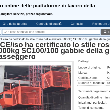
o online delle piattaforme di lavoro della
, migliore servizio, prezzo ragionevole.
Giro della fabbrica
Controllo di qualità
Contattici
Richiedere u
R
 CE/iso ha certificato lo stile rosso dell'elevatore 1000kg SC100/100 gabbie della 
l CE/iso ha certificato lo stile ro
000kg SC100/100 gabbie della g
asseggero
Dettagli:
Luogo di origine:
P
Marca:
H
Certificazione:
C
Numero di modello:
S
Termini di pagamento 
Quantità di ordine mini
Imballaggi particolari:
Tempi di consegna: