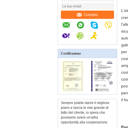
L'e
Contatto
cre
l'a
sic
aut
gabb
per
Certificazione
cos
amp
cos
cos
pos
per
il f
Sempre potete darmi il migliore
piano e lascia le mie grande di
tatto del cliente, io spera che
possiamo avere un'altra
opportunità alla cooperazione
Par