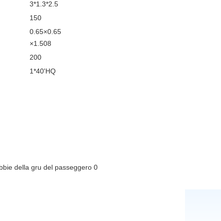
3*1.3*2.5
150
0.65×0.65
×1.508
200
1*40'HQ