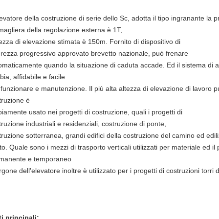
levatore della costruzione di serie dello Sc, adotta il tipo ingranante la
magliera della regolazione esterna è 1T,
ltezza di elevazione stimata è 150m. Fornito di dispositivo di
urezza progressivo approvato brevetto nazionale, può frenare
omaticamente quando la situazione di caduta accade. Ed il sistema di a
ia, affidabile e facile
 funzionare e manutenzione. Il più alta altezza di elevazione di lavoro p
truzione è
iamente usato nei progetti di costruzione, quali i progetti di
truzione industriali e residenziali, costruzione di ponte,
truzione sotterranea, grandi edifici della costruzione del camino ed edili
to. Quale sono i mezzi di trasporto verticali utilizzati per materiale ed 
manente e temporaneo
urgone dell'elevatore inoltre è utilizzato per i progetti di costruzioni torr
ti principali: