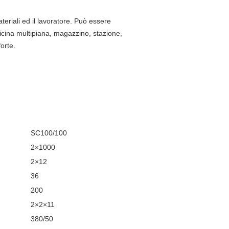
teriali ed il lavoratore. Può essere
icina multipiana, magazzino, stazione,
orte.
SC100/100
2×1000
2×12
36
200
2×2×11
380/50