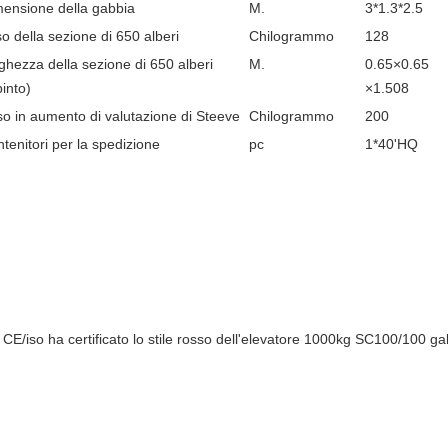
ensione della gabbia
M.
3*1.3*2.5
o della sezione di 650 alberi
Chilogrammo
128
ghezza della sezione di 650 alberi
M.
0.65×0.65
pinto)
×1.508
o in aumento di valutazione di Steeve
Chilogrammo
200
tenitori per la spedizione
pc
1*40'HQ