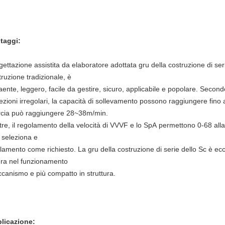
taggi:
gettazione assistita da elaboratore adottata gru della costruzione di se
truzione tradizionale, è
raente, leggero, facile da gestire, sicuro, applicabile e popolare. Second
sezioni irregolari, la capacità di sollevamento possono raggiungere fino a
cia può raggiungere 28~38m/min.
ltre, il regolamento della velocità di VVVF e lo SpA permettono 0-68 alla 
 seleziona e
ellamento come richiesto. La gru della costruzione di serie dello Sc è ecc
ura nel funzionamento
canismo e più compatto in struttura.
licazione: