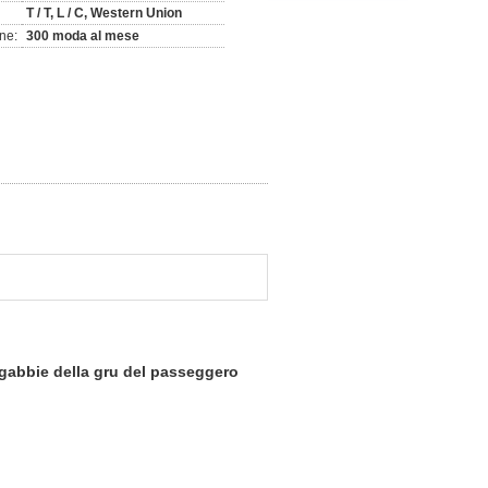
T / T, L / C, Western Union
ne:
300 moda al mese
0 gabbie della gru del passeggero