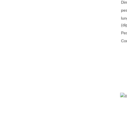
Dim
pes
lun
(di
Pes
Con