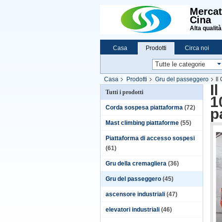
Mercat
Cina
Alta qualità
Casa
Prodotti
Circa noi
Casa
Prodotti
Gru del passeggero
Il
I
Tutti i prodotti
1
Corda sospesa piattaforma
(72)
p
Mast climbing piattaforme
(55)
Piattaforma di accesso sospesi
(61)
Gru della cremagliera
(36)
Gru del passeggero
(45)
ascensore industriali
(47)
elevatori industriali
(46)