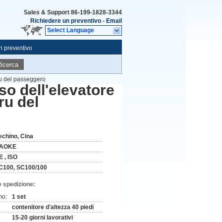
Sales & Support
86-199-1828-3344
Richiedere un preventivo
-
Email
Select Language
n preventivo
icerca
gru del passeggero
sso dell'elevatore
ru del
echino, Cina
AOKE
E , ISO
C100, SC100/100
e spedizione:
mo:
1 set
contenitore d'altezza 40 piedi
15-20 giorni lavorativi