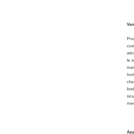
Van
Pro
cos
att
le 
mar
Ino
che
liv
sic
mec
App