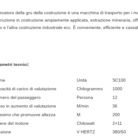
levatore della gru della costruzione è una macchina di trasporto per i ma
truzione in costruzione ampiamente applicata, estrazione mineraria, off
o e l'altra costruzione industriale ecc. È conveniente, efficiente e cassaf
ametri tecnici:
me
Unità
SC100
acità di carico di valutazione
Chilogrammo
1000
mero del passeggero
Persona
12
so in aumento di valutazione
M/min
36
ssimo che promuove altezza
M.
200
ere del motore
Chilowatt
2×11
nsione
V HERTZ
380/50