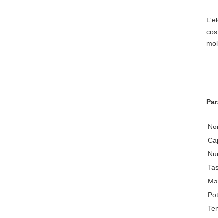
L'e
cos
mol
Par
No
Cap
Nu
Tas
Ma
Pot
Te