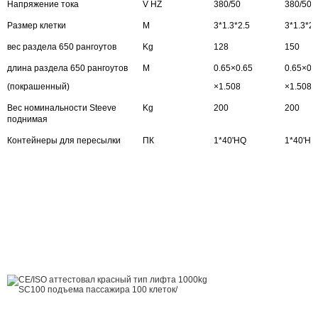
Напряжение тока
V HZ
380/50
380/50
Размер клетки
M
3*1.3*2.5
3*1.3*2.
вес раздела 650 рангоутов
Kg
128
150
длина раздела 650 рангоутов
M
0.65×0.65
0.65×0.
(покрашенный)
×1.508
×1.508
Вес номинальности Steeve
Kg
200
200
поднимая
Контейнеры для пересылки
ПК
1*40'HQ
1*40'HQ