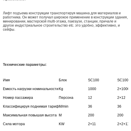
Лифт подъема конструкции транспортируя машина для материалов и
работника. Он может получал широкое применение в конструкции здания,
минировании, мастерской multi-этажа, пакгаузе, станции, причале и
другое индустриальное строительство etc. это удобно, эффективно, и
сейфы.
Технические параметры:
Имя
Блок
SC100
SC100/
Емкость нагрузки номинальности
Kg
1000
2×1000
Номер пассажира
Персона
12
2×12
Классифицируя поднимая тариф
M/min
36
36
Максимальная повышая высота
M
200
200
Сила мотора
KW
2×11
2×2×11