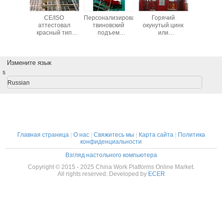
ъем
CE/ISO
Персонализированный
Горячий
Подъ
ажира
аттестовал
твиновский
окунутый цинк
пасса
/50HZ
красный тип
подъем
или
CE/I
клетки лифта
пассажира
покрашенный
SC200/200
клетки 3,0 x 1,5 x
подъем
подъема
2,5 с
SC200/200
Измените язык
пассажира
напряжением
строительной
тока 380V/50HZ
площадки с
s
высотой 150m
Russian
максимума
поднимаясь
Главная страница
|
О нас
|
Свяжитесь мы
|
Карта сайта
|
Политика
конфиденциальности
Взгляд настольного компьютера
Copyright © 2015 - 2025 China Work Platforms Online Market.
All rights reserved. Developed by
ECER