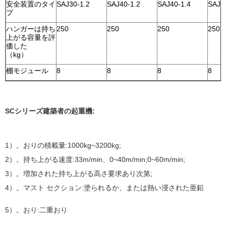
安全装置のタイ
SAJ30-1.2
SAJ40-1.2
SAJ40-1.4
SAJ4
プ
ハンガーは持ち
250
250
250
250
上がる容量を評
価した
（kg）
棚モジュール
8
8
8
8
SCシリーズ建築者の起重機:
1）。おりの積載量:1000kg~3200kg;
2）。持ち上がる速度:33m/min、0~40m/min;0~60m/min;
3）。増加された持ち上がる高さ要求あり次第;
4）。マスト セクション:塗られるか、または熱い浸された亜鉛
5）。おり:二重おり