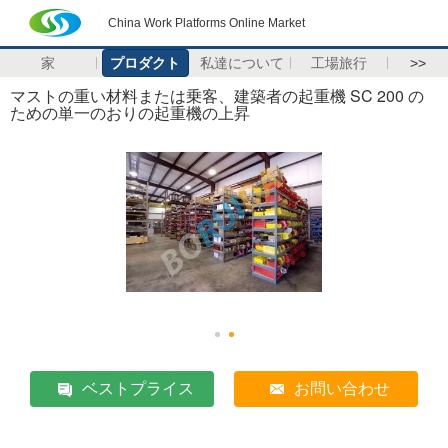
China Work Platforms Online Market
家
プロダクト
私達について
工場旅行
>>
マストの重い材料または乗客、建築者の起重機 SC 200 の
ための単一のおりの起重機の上昇
ベストプライス
お問い合わせ