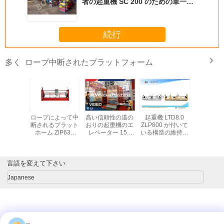
者の起重機 SC 200 のための単一の
おりの起重機の上昇
続行
ロープ中断されたプラットフォーム
多く
い電流を通
ロープによって中
高い信頼性の道の
起重機 LTD8.0
調節可能
時的な中
断されるプラット
おりの起重機のエ
ZLP800 が付いて
合金ロープ
プラット
ホーム ZIP630
レベーター 15 -
いる構造の維持の
のための
LP500
ZIP800
450m
ロープによって中
ホーム ZLP
揺りかご
SC200/200TD
断されるプラット
改装中断
VVVF
ホーム
言語を変えて下さい
Japanese