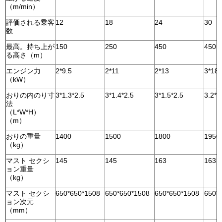
（m/min）
評価される乗客
12
18
24
30
数
最高。持ち上が
150
250
450
450
る高さ（m）
エンジン力
2*9.5
2*11
2*13
3*18.
（kW）
おりの内のり寸
3*1.3*2.5
3*1.4*2.5
3*1.5*2.5
3.2*1
法
（L*W*H）
（m）
おりの重量
1400
1500
1800
195
（kg）
マスト セクシ
145
145
163
163
ョン重量
（kg）
マスト セクシ
650*650*1508
650*650*1508
650*650*1508
650*
ョン次元
（mm）