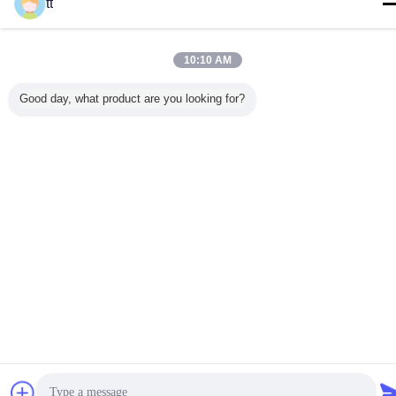
tt
ホーム
|
私達について
|
私達に連絡しなさい
|
地図
|
プライバシーポリシー
デスクトップの眺め
10:10 AM
Copyright © 2015 - 2026 China Work Platforms Online Market.
All rights reserved. Developed by
ECER
Good day, what product are you looking for?