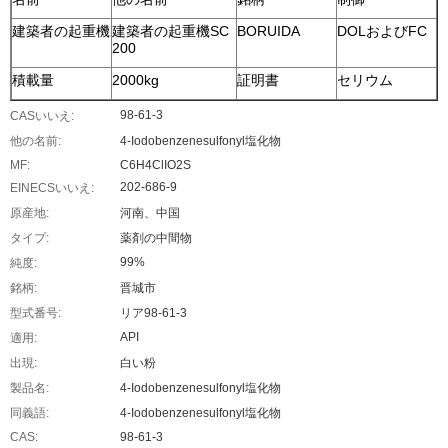
建築者の起重機
建築者の起重機SC
BORUIDA
DOLおよびFC
200
積載量
2000kg
証明書
セリウム
98-61-3
CASいいえ:
他の名前:
4-Iodobenzenesulfonyl塩化物
MF:
C6H4ClIO2S
202-686-9
EINECSいいえ:
原産地:
河南、中国
タイプ:
薬剤の中間物
99%
純度:
銘柄:
晋城市
型式番号:
リア98-61-3
API
適用:
出現:
白い粉
製品名:
4-Iodobenzenesulfonyl塩化物
同義語:
4-Iodobenzenesulfonyl塩化物
CAS:
98-61-3