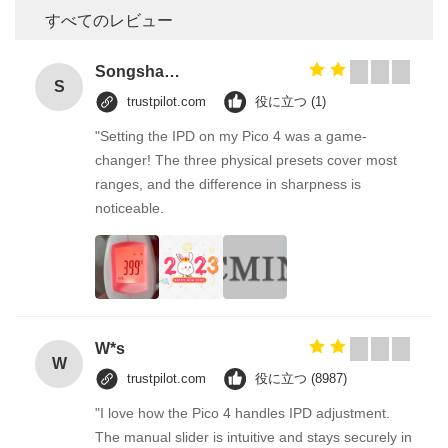
すべてのレビュー
Songshang
S
trustpilot.com
役に立つ (1)
"Setting the IPD on my Pico 4 was a game-
changer! The three physical presets cover most
ranges, and the difference in sharpness is
noticeable.
W*s
W
trustpilot.com
役に立つ (8987)
"I love how the Pico 4 handles IPD adjustment.
The manual slider is intuitive and stays securely in