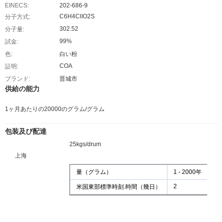
EINECS:
202-686-9
C6H4ClIO2S
分子方式:
302.52
分子量:
99%
試金:
色:
白い粉
COA
証明:
ブランド:
晋城市
供給の能力
1ヶ月あたりの20000のグラム/グラム
包装及び配達
25kgs/drum
上海
量（グラム）
1 - 2000年
2
米国東部標準時刻.時間（幾日）