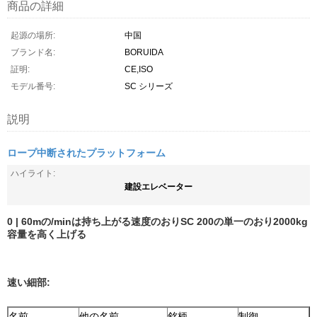
商品の詳細
起源の場所:
中国
ブランド名:
BORUIDA
証明:
CE,ISO
モデル番号:
SC シリーズ
説明
ロープ中断されたプラットフォーム
ハイライト:
建設エレベーター
0 | 60mの/minは持ち上がる速度のおりSC 200の単一のおり2000kg
容量を高く上げる
速い細部:
名前
他の名前
銘柄
制御