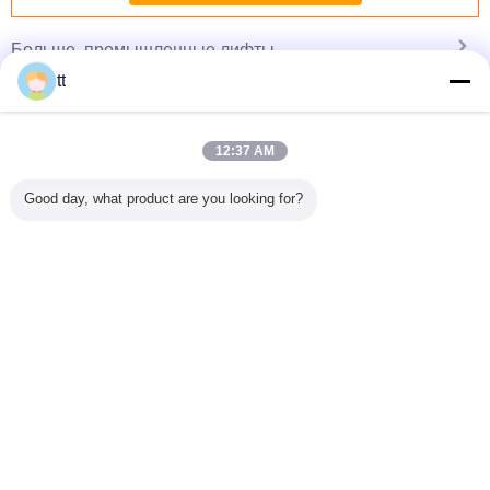
промышленные лифты
Больше
tt
12:37 AM
 4500 /
Smartphone
Механически
Изготовленный
машина 7
11000 /
спецификаций
части, агрегат
на заказ дисплей
лифтом р
Good day, what product are you looking for?
м Mobile
V4 QHD IPS
экипажа лифта
этапа СИД 7
инстру
енных
воинский с
специально
числа стрелки 3
металлич
ушной
пневматической
соответствующий
на индикатор
листа 
очей
температурой 3
для резца
положения
выби
формы
Измените язык
высоты Syncretic
Gt7250 61509007
лифта 0,8 дюйма
мета
Gerber
выби
s
Russian
Главная страница
|
О нас
|
Свяжитесь мы
|
Карта сайта
|
Политика
конфиденциальности
Взгляд настольного компьютера