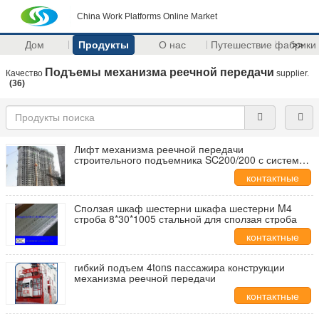
China Work Platforms Online Market
Дом
Продукты
О нас
Путешествие фабрики
>>
Подъемы механизма реечной передачи
Качество
supplier.
(36)
Лифт механизма реечной передачи
строительного подъемника SC200/200 с системой
отладки GPS
контактные
данные
Сползая шкаф шестерни шкафа шестерни M4
строба 8*30*1005 стальной для сползая строба
контактные
данные
гибкий подъем 4tons пассажира конструкции
механизма реечной передачи
контактные
данные