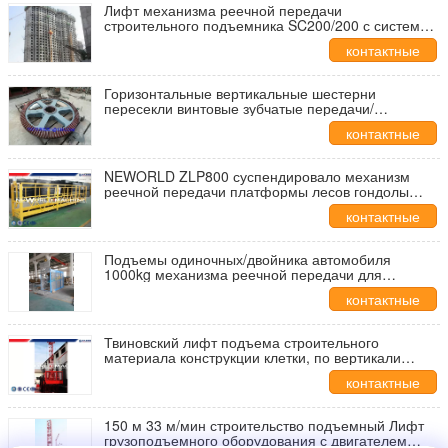
Лифт механизма реечной передачи
строительного подъемника SC200/200 с системой
отладки GPS
контактные
данные
Горизонтальные вертикальные шестерни
пересекли винтовые зубчатые передачи/
сваренные шестерни фланца шестерни шкафа
контактные
данные
NEWORLD ZLP800 суспендировало механизм
реечной передачи платформы лесов гондолы
платформы деятельности
контактные
данные
Подъемы одиночных/двойника автомобиля
1000kg механизма реечной передачи для
конструкционные материала
контактные
данные
Твиновский лифт подъема строительного
материала конструкции клетки, по вертикали
подъем 33m груза/минута
контактные
данные
150 м 33 м/мин строительство подъемный Лифт
грузоподъемного оборудования с двигателем