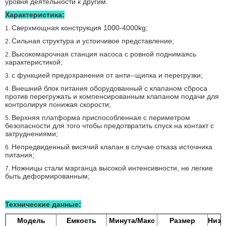
уровня деятельности к другим.
Характеристика:
Сверхмощная конструкция 1000-4000kg;
1.
Сильная структура и устоичивое представление;
2.
Высокомарочная станция насоса с ровной поднимаясь
2.
характеристикой;
с функцией предохранения от анти--щипка и перегрузки;
3.
Внешний блок питания оборудованный с клапаном сброса
4.
против перегружать и компенсированным клапаном подачи для
контролируя понижая скорости;
Верхняя платформа приспособленная с периметром
5.
безопасности для того чтобы предотвратить спуск на контакт с
затруднениями;
Непредвиденный висячий клапан в случае отказа источника
6.
питания;
Ножницы стали марганца высокой интенсивности, не легкие
7.
быть деформированным;
Технические данные:
Модель
Емкость
Минута/Макс
Размер
Низк