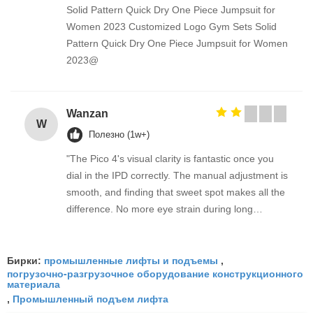
Solid Pattern Quick Dry One Piece Jumpsuit for
Women 2023 Customized Logo Gym Sets Solid
Pattern Quick Dry One Piece Jumpsuit for Women
2023@
Wanzan
W
Полезно (1w+)
"The Pico 4's visual clarity is fantastic once you
dial in the IPD correctly. The manual adjustment is
smooth, and finding that sweet spot makes all the
difference. No more eye strain during long
sessions. Highly recommend taking the time to set
it up properly!""The Pico 4's visual clarity is
промышленные лифты и подъемы
fantastic once you dial in the IPD correctly. The
Бирки:
,
погрузочно-разгрузочное оборудование конструкционного
manual adjustment is smooth, and finding that
материала
sweet spot makes all the difference. No more eye
Промышленный подъем лифта
,
strain during long sessions. Highly recommend