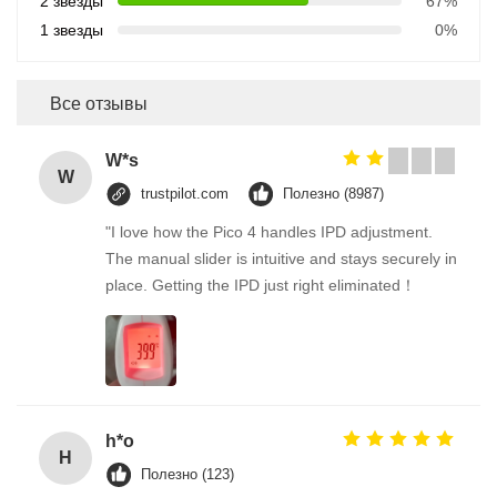
2 звезды
67%
1 звезды
0%
Все отзывы
W*s
W
trustpilot.com
Полезно (8987)
"I love how the Pico 4 handles IPD adjustment.
The manual slider is intuitive and stays securely in
place. Getting the IPD just right eliminated！
h*o
H
Полезно (123)