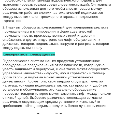
профессиональная таблица гидровлического подъема для
транспортировать товары среди слоев конструкций. Он главным
образом использован для того чтобы снести товары между
различными работая слоями; автоматический подниматься
между высотами слоя трехмерного гаража и подземного
гаража, etc.
Главным образом использованный для предпринимательств
2.
промышленных и минирования и фармацевтической
промышленности, производственных линий индустрии
снабжения, в других индустриях как лифт обслуживания к
движению товаров, подниматься, нагрузки и разгржать товаров
между подвалом к полу
Конкурентное преимущество
Гидровлическая система наших продуктов установленное
оборудование предохранения от безопасности, котор нужно
упасть защищает и перегрузка, и она также может осуществить
управление множественн-пункта, ибо и справьтесь и таблиц-
доска таблицы подъема может кнопки установленной
деятельности. Кроме того, своя твердая структура, тяжелая
нагрузка, конюшня поднимаясь так же, как простая и удобные
установка и обслуживание, это идеально оборудование
перевозки товаров которое может заменить лифт между полами
с низкой ценой. Выберите различные коллокации согласно
различным окружающим средам установки и используйте
требования таблиц подъема получить более лучшее влияние.