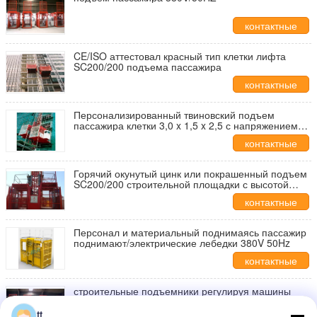
контактные
данные
CE/ISO аттестовал красный тип клетки лифта
SC200/200 подъема пассажира
контактные
данные
Персонализированный твиновский подъем
пассажира клетки 3,0 x 1,5 x 2,5 с напряжением
тока 380V/50HZ
контактные
данные
Горячий окунутый цинк или покрашенный подъем
SC200/200 строительной площадки с высотой
150m максимума поднимаясь
контактные
данные
Персонал и материальный поднимаясь пассажир
поднимают/электрические лебедки 380V 50Hz
контактные
данные
строительные подъемники регулируя машины
380V/50HZ с двойной/одиночной клеткой
tt