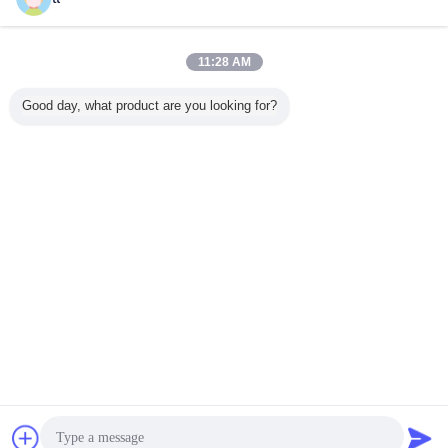
контактные
данные
Твиновский подъем пассажира клетки
11:28 AM
контактные
Good day, what product are you looking for?
данные
1 / 5
Измените язык
Russian
Главная страница
|
О нас
|
Свяжитесь мы
|
Карта сайта
|
Политика
конфиденциальности
Взгляд настольного компьютера
Copyright © 2015 - 2026 China Work Platforms Online Market.
All rights reserved. Developed by
ECER
Чат
Отправить