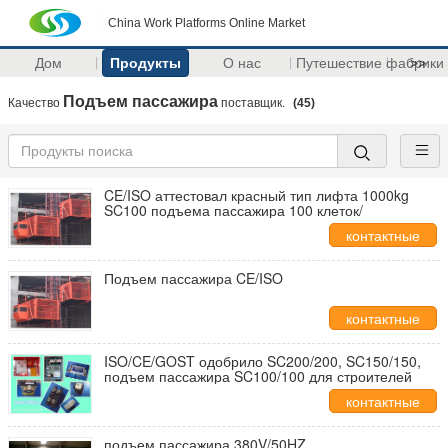
China Work Platforms Online Market
Дом
Продукты
О нас
Путешествие фабрики
>>
Подъем пассажира
Качество
поставщик.
(45)
CE/ISO аттестовал красный тип лифта 1000kg
SC100 подъема пассажира 100 клеток/
контактные
данные
Подъем пассажира CE/ISO
контактные
данные
ISO/CE/GOST одобрило SC200/200, SC150/150,
подъем пассажира SC100/100 для строителей
контактные
данные
подъем пассажира 380V/50HZ