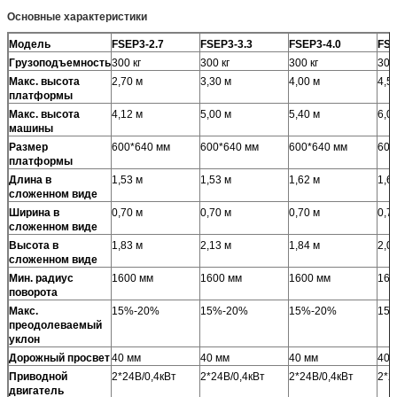
Основные характеристики
Модель
FSEP3-2.7
FSEP3-3.3
FSEP3-4.0
FSE
Грузоподъемность
300 кг
300 кг
300 кг
300 
Макс. высота
2,70 м
3,30 м
4,00 м
4,5
платформы
Макс. высота
4,12 м
5,00 м
5,40 м
6,0
машины
Размер
600*640 мм
600*640 мм
600*640 мм
600
платформы
Длина в
1,53 м
1,53 м
1,62 м
1,6
сложенном виде
Ширина в
0,70 м
0,70 м
0,70 м
0,7
сложенном виде
Высота в
1,83 м
2,13 м
1,84 м
2,0
сложенном виде
Мин. радиус
1600 мм
1600 мм
1600 мм
160
поворота
Макс.
15%-20%
15%-20%
15%-20%
15
преодолеваемый
уклон
Дорожный просвет
40 мм
40 мм
40 мм
40 
Приводной
2*24В/0,4кВт
2*24В/0,4кВт
2*24В/0,4кВт
2*2
двигатель