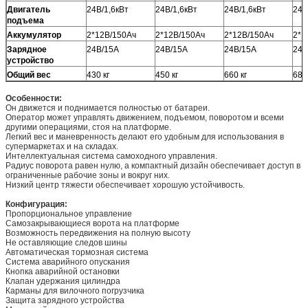
Двигатель
24В/1,6кВт
24В/1,6кВт
24В/1,6кВт
24В
подъема
Аккумулятор
2*12В/150Ач
2*12В/150Ач
2*12В/150Ач
2*1
Зарядное
24В/15А
24В/15А
24В/15А
24В
устройство
Общий вес
430 кг
450 кг
660 кг
680 
Особенности:
Он движется и поднимается полностью от батареи.
Оператор может управлять движением, подъемом, поворотом и всеми
другими операциями, стоя на платформе.
Легкий вес и маневренность делают его удобным для использования в
супермаркетах и на складах.
Интеллектуальная система самоходного управления.
Радиус поворота равен нулю, а компактный дизайн обеспечивает доступ в
ограниченные рабочие зоны и вокруг них.
Низкий центр тяжести обеспечивает хорошую устойчивость.
Конфигурация:
Пропорциональное управление
Самозакрывающиеся ворота на платформе
Возможность передвижения на полную высоту
Не оставляющие следов шины
Автоматическая тормозная система
Система аварийного опускания
Кнопка аварийной остановки
Клапан удержания цилиндра
Карманы для вилочного погрузчика
Защита зарядного устройства