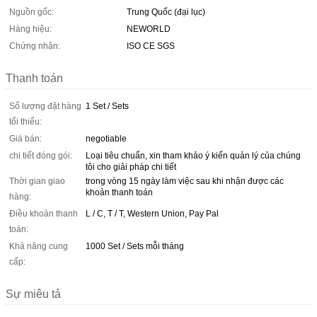
Nguồn gốc:
Trung Quốc (đại lục)
Hàng hiệu:
NEWORLD
Chứng nhận:
ISO CE SGS
Thanh toán
Số lượng đặt hàng
1 Set / Sets
tối thiểu:
Giá bán:
negotiable
chi tiết đóng gói:
Loại tiêu chuẩn, xin tham khảo ý kiến ​​quản lý của chúng
tôi cho giải pháp chi tiết
Thời gian giao
trong vòng 15 ngày làm việc sau khi nhận được các
khoản thanh toán
hàng:
Điều khoản thanh
L / C, T / T, Western Union, Pay Pal
toán:
Khả năng cung
1000 Set / Sets mỗi tháng
cấp:
Sự miêu tả