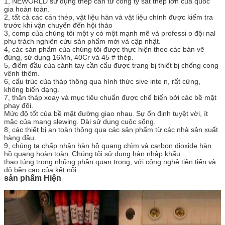
1, NEWORLD sử dụng thép cán từ công ty sắt thép lớn của quốc
gia hoàn toàn.
2, tất cả các cán thép, vật liệu hàn và vật liệu chính được kiểm tra
trước khi vận chuyển đến hội thảo
3, comp của chúng tôi
một
y có một mạnh mẽ và professi
o
đội nal
phụ trách nghiên cứu sản phẩm mới và cập nhật.
4, các sản phẩm của chúng tôi được thực hiện theo các bản vẽ
đúng, sử dụng 16Mn, 40Cr và 45 # thép.
5, điểm đầu của cánh tay cần cẩu được trang bị thiết bị chống cong
vênh thêm.
6, cấu trúc của tháp thông qua
hình thức sive
inte
n, rất cứng,
không biến dạng.
7, thân tháp xoay và mục tiêu chuẩn được chế biến bởi các bề mặt
phay đôi.
Mức độ tốt của bề mặt đường giao nhau.
Sự ổn định tuyệt vời, ít
mặc của mang slewing.
Dài sử dụng cuộc sống.
8, các thiết bị an toàn thông qua các sản phẩm từ các nhà sản xuất
hàng đầu.
9, chúng ta chấp nhận hàn hồ quang chìm
và
carbon dioxide hàn
hồ quang
hoàn toàn.
Chúng tôi sử dụng hàn nhập khẩu
thao túng trong những phần quan trọng, với công nghệ tiên tiến và
độ bền cao của kết nối
sản phẩm Hiện