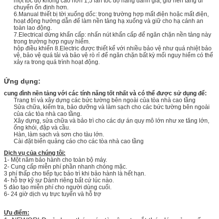
một tốc độ không cao hơn 1,5 lần tốc độ nâng đánh giá, giữ nền tảng di
chuyển ổn định hơn.
6.Manual thiết bị tời xuống dốc: trong trường hợp mất điện hoặc mất điện,
hoạt động hướng dẫn để làm nền tảng hạ xuống và giữ cho hạ cánh an
toàn lao động.
7.Electrical dừng khẩn cấp: nhấn nút khẩn cấp để ngăn chặn nền tảng này
trong trường hợp nguy hiểm.
hộp điều khiển 8.Electric được thiết kế với nhiều bảo vệ như quá nhiệt bảo
vệ, bảo vệ quá tải và bảo vệ rò rỉ để ngăn chặn bất kỳ mối nguy hiểm có thể
xảy ra trong quá trình hoạt động.
Ứng dụng:
cung đình nền tảng với các tính năng tốt nhất và có thể được sử dụng để:
Trang trí và xây dựng các bức tường bên ngoài của tòa nhà cao tầng
Sửa chữa, kiểm tra, bảo dưỡng và làm sạch cho các bức tường bên ngoài
của các tòa nhà cao tầng.
Xây dựng, sửa chữa và bảo trì cho các dự án quy mô lớn như xe tăng lớn,
ống khói, đập và cầu.
Hàn, làm sạch và sơn cho tàu lớn.
Cài đặt biển quảng cáo cho các tòa nhà cao tầng
Dịch vụ của chúng tôi:
1- Một năm bảo hành cho toàn bộ máy.
2- Cung cấp miễn phí phần nhanh chóng mặc.
3 phí thấp cho tiếp tục bảo trì khi bảo hành là hết hạn.
4- hỗ trợ kỹ sư Dành riêng bất cứ lúc nào.
5 đào tạo miễn phí cho người dùng cuối.
6- 24 giờ dịch vụ trực tuyến và hỗ trợ
Ưu điểm: