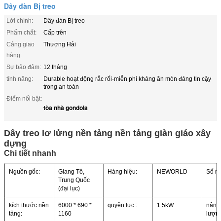
Dây đàn Bị treo
Lời chính:
Dây đàn Bị treo
Phẩm chất:
Cấp trên
Cảng giao
Thượng Hải
hàng:
Sự bảo đảm:
12 tháng
tính năng:
Durable hoạt động rắc rối-miễn phí kháng ăn mòn đáng tin cậy
trong an toàn
Điểm nổi bật:
tòa nhà gondola
Dây treo lơ lửng nền tảng nền tảng giàn giáo xây
dựng
Chi tiết nhanh
Nguồn gốc:
Giang Tô,
Hàng hiệu:
NEWORLD
Số mô
Trung Quốc
(đại lục)
kích thước nền
6000 * 690 *
quyền lực::
1.5kW
nâng 
tảng:
1160
lượng