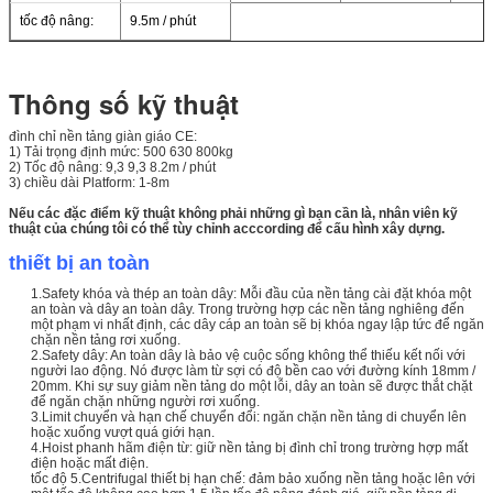
tốc độ nâng:
9.5m / phút
Thông số kỹ thuật
đình chỉ nền tảng giàn giáo CE:
1) Tải trọng định mức: 500 630 800kg
2) Tốc độ nâng: 9,3 9,3 8.2m / phút
3) chiều dài Platform: 1-8m
Nếu các đặc điểm kỹ thuật không phải những gì bạn cần là, nhân viên kỹ
thuật của chúng tôi có thể tùy chỉnh acccording để cấu hình xây dựng.
thiết bị an toàn
1.Safety khóa và thép an toàn dây: Mỗi đầu của nền tảng cài đặt khóa một
an toàn và dây an toàn dây. Trong trường hợp các nền tảng nghiêng đến
một phạm vi nhất định, các dây cáp an toàn sẽ bị khóa ngay lập tức để ngăn
chặn nền tảng rơi xuống.
2.Safety dây: An toàn dây là bảo vệ cuộc sống không thể thiếu kết nối với
người lao động. Nó được làm từ sợi có độ bền cao với đường kính 18mm /
20mm. Khi sự suy giảm nền tảng do một lỗi, dây an toàn sẽ được thắt chặt
để ngăn chặn những người rơi xuống.
3.Limit chuyển và hạn chế chuyển đổi: ngăn chặn nền tảng di chuyển lên
hoặc xuống vượt quá giới hạn.
4.Hoist phanh hãm điện từ: giữ nền tảng bị đình chỉ trong trường hợp mất
điện hoặc mất điện.
tốc độ 5.Centrifugal thiết bị hạn chế: đảm bảo xuống nền tảng hoặc lên với