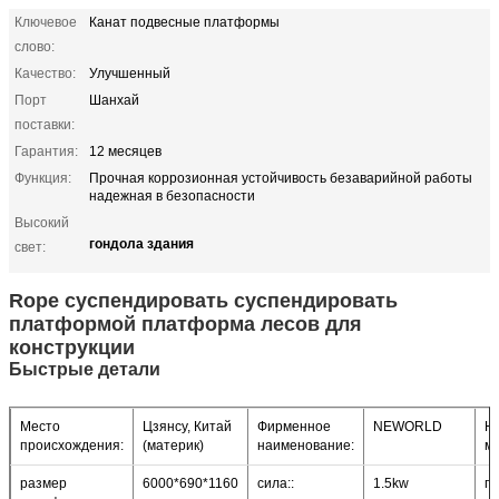
Ключевое
Канат подвесные платформы
слово:
Качество:
Улучшенный
Порт
Шанхай
поставки:
Гарантия:
12 месяцев
Функция:
Прочная коррозионная устойчивость безаварийной работы
надежная в безопасности
Высокий
гондола здания
свет:
Rope суспендировать суспендировать
платформой платформа лесов для
конструкции
Быстрые детали
Место
Цзянсу, Китай
Фирменное
NEWORLD
Н
происхождения:
(материк)
наименование:
м
размер
6000*690*1160
сила::
1.5kw
п