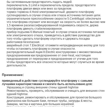
бы затягиванным предотвратить падать людей.
переключатель 3.Limit и переключатель предела: предотвратите
платформу двигая вверх или вниз за пределом.
тормоз тормоза 4.Hoist электромагнитный: держите платформу
суспендировать в случае отказа или отказа источника питания цепи.
ограничительное приспособление скорости 5.Centrifugal: обеспечьте
что платформа спускает или восходит на скорость не более высоко чем
1,5 времени расклассифицированной поднимаясь скорости, держа
платформу двинуть стабилизированное.
прибор подъема 6.Manual покатый: в случае отказа источника питания
или электрического отказа, приведитесь в действие руководство для
того чтобы сделать платформу спустить и сдержать посадка
работников безопасная.
аварийный стоп 7.Electrical: отожмите непредвиденную кнопку для того
чтобы остановить платформу в случае опасности.
распределительный ящик 8.Electric конструирован с множественным
предохранением как предохранение от over-heat, настоящее
предохранение от перегрузки и предохранение от утечки для того
чтобы предотвратить все опасности которые могут случиться во время
деятельности.
Применение:
приведенный в действие суспендируйте платформу с самыми
лучшими характеристиками и смогите быть использовано для:
Украшающ и строящ внешние стены зданий highrise
Ремонтировать, проверять, обслуживание и очищать для внешних стен
зданий highrise.
Конструкция, ремонтировать и обслуживание для проектов большого
диапазона как большие баки, печные трубы, запруды & мосты.
Заварка, чистка и картина для больших кораблей.