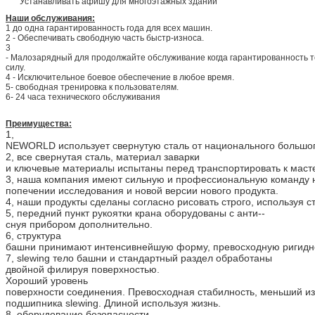
Устанавливать афишу для многоэтажных зданий
Наши обслуживания:
1 до одна гарантированность года для всех машин.
2 - Обеспечивать свободную часть быстр-износа.
3
- Малозарядный для продолжайте обслуживание когда гарантированность 
силу.
4 - Исключительное боевое обеспечение в любое время.
5- свободная тренировка к пользователям.
6- 24 часа технического обслуживания
Преимущества:
1,
NEWORLD использует свернутую сталь от национального большог
2, все свернутая сталь, материал заварки
и ключевые материалы испытаны перед транспортировать к маст
3, наша компания имеют сильную и профессиональную команду 
попечении исследования и новой версии нового продукта.
4, наши продукты сделаны согласно рисовать строго, используя с
5, передний пункт рукоятки крана оборудованы с анти--
снуя прибором дополнительно.
6, структура
башни принимают интенсивнейшую форму, превосходную ригидно
7, slewing тело башни и стандартный раздел обработаны
двойной филируя поверхностью.
Хороший уровень
поверхности соединения. Превосходная стабилность, меньший и
подшипника slewing. Длиной используя жизнь.
8, оборудование безопасности