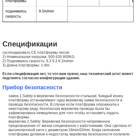
платформы:
ве
поднимаясь
9.5m/min
скорость:
Спецификации
суспендировать CE платформы лесов:
1) Номинальная нагрузка: 500 630 800KG
2) Поднимаясь скорость: 9,3 9,3 8.2m/min
3) Длина платформы: 1-8m
Если спецификация нет, то что вам нужно, наш технический штат может
подгонять согласно конфигурации здания.
Прибор безопасности
замок 1.Safety и веревочка безопасности стальная: Каждый конец
платформы устанавливает одну веревочку замка безопасности и
провода безопасности. В случае если платформа опрокинула к
некоторому ряду, безопасная веревочка провода была бы
зафиксирована немедленно для того чтобы остановить падать
платформы.
веревочка 2.Safety: Веревочка безопасности непременное
предохранение от жизни соединенное с работниками. Она сделана от
высокопрочной нити с диаметром 18mm/20mm. Когда склонение
платформы должное к недостатку, веревочка безопасности получило