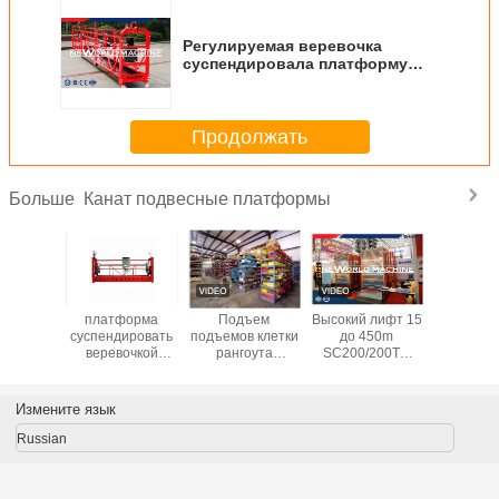
Регулируемая веревочка
суспендировала платформу
для суспендировать
конструкцией безопасности
лесов
Продолжать
Канат подвесные платформы
Больше
ьная/
платформа
Подъем
Высокий лифт 15
Регулир
ячая
суспендировать
подъемов клетки
до 450m
верев
изированная
веревочкой
рангоута
SC200/200TD
алюмини
енная
ZIP630 ZIP800
одиночный для
VVVF подъема
спла
ировать
тяжелых
клетки проходов
суспенди
орма,
материалов или
надежности
платфор
Измените язык
герд
пассажира, SC
800 
ивания
200 подъема
привод
Russian
500
строителя
карт