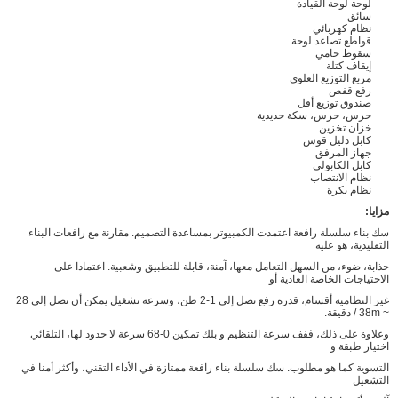
لوحة لوحة القيادة
سائق
نظام كهربائي
قواطع تصاعد لوحة
سقوط حامي
إيقاف كتلة
مربع التوزيع العلوي
رفع قفص
صندوق توزيع أقل
حرس، حرس، سكة حديدية
خزان تخزين
كابل دليل قوس
جهاز المرفق
كابل الكابولي
نظام الانتصاب
نظام بكرة
مزايا:
سك بناء سلسلة رافعة اعتمدت الكمبيوتر بمساعدة التصميم. مقارنة مع رافعات البناء
التقليدية، هو عليه
جذابة، ضوء، من السهل التعامل معها، آمنة، قابلة للتطبيق وشعبية. اعتمادا على
الاحتياجات الخاصة العادية أو
غير النظامية أقسام، قدرة رفع تصل إلى 1-2 طن، وسرعة تشغيل يمكن أن تصل إلى 28
~ 38m / دقيقة.
وعلاوة على ذلك، ففف سرعة التنظيم و بلك تمكين 0-68 سرعة لا حدود لها، التلقائي
اختيار طبقة و
التسوية كما هو مطلوب. سك سلسلة بناء رافعة ممتازة في الأداء التقني، وأكثر أمنا في
التشغيل