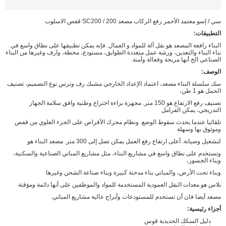
سي / إسو معتمد الأحمر رفع الركاب مصعد SC200 / 200 قفص الاسلوب
التطبيقات:
البناء رافعة المصعد هو نقل آلة للمواد و العمال. فإنه يمكن تطبيقها على نطاق واسع في
بناء البناء والتعدين، ورشة عمل متعددة الطوابق، مستودع، محطة، وارف وغيرها من البناء
الصناعي الخ أنها مريحة وفعالة وآمنة.
الوصف:
سك سلسلة البناء مصعد، اعتماد الإعداد الخارجي مشبك رف وترس نوع التصميم، تصنيف
الحمل هو 1 طن،
تصنيف رفع الارتفاع هو 150 متر. مجهزة براءة اختراع وطنية وافق سلامة الجهاز
التدريجي، يمكن الفرامل
تلقائيا عندما يحدث سقوط الوضع. ونظام محرك الأقراص على الجزء العلوي من قفص
وموثوق بها وسهلة
لتشغيل وصيانة. أعلى ارتفاع رفع العمل يمكن تصل إلى 300 متر. مصعد البناء هو
وتستخدم على نطاق واسع في مشاريع البناء، مثل مشاريع المباني الصناعية والسكنية،
وبناء الجسور،
وبناء تحت الأرض، والمباني بناء مدخنة كبيرة وبناء صناعة الشحن وغيرها
بلاس هو معدات النقل العمودية المستخدمة للمواد والموظفين على أنها دائمة ومؤقتة
مصعد أيضا فان أن تستخدم للمستودعات وأبراج عالية مشاريع المباني.
أجزاء رئيسية:
دليل السكك الحديدية قوس