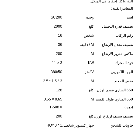
آلية، وأكثر إحكاما في الهيكل.
المعايير الفنية:
اسم
وحدة
SC200
تصنيف قدرة التحميل
كلغ
2000
رقم الركاب
شخص
16
تصنيف معدل الارتفاع
M / دقيقة
36
ماكس. تعزيز الارتفاع
M
200
قوة المحرك
KW
3 × 11
الجهد االكهربى
V / هز
380/50
قفص الحجم
M
3 * 1.5 * 2.5
650 الصاري قسم الوزن
كلغ
128
650 الصاري طول القسم
M
0.65 × 0.65
(دهن)
× 1،508
تصنيف ستيف ارتفاع الوزن
كلغ
200
حاويات للشحن
جهاز كمبيوتر شخصى
1 * 40'HQ