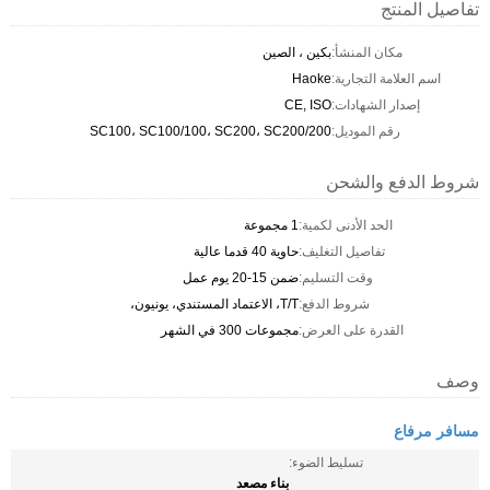
تفاصيل المنتج
مكان المنشأ:
بكين ، الصين
اسم العلامة التجارية:
Haoke
إصدار الشهادات:
CE, ISO
رقم الموديل:
SC100، SC100/100، SC200، SC200/200
شروط الدفع والشحن
الحد الأدنى لكمية:
1 مجموعة
تفاصيل التغليف:
حاوية 40 قدما عالية
وقت التسليم:
ضمن 15-20 يوم عمل
شروط الدفع:
T/T، الاعتماد المستندي، يونيون،
القدرة على العرض:
مجموعات 300 في الشهر
وصف
مسافر مرفاع
تسليط الضوء:
بناء مصعد