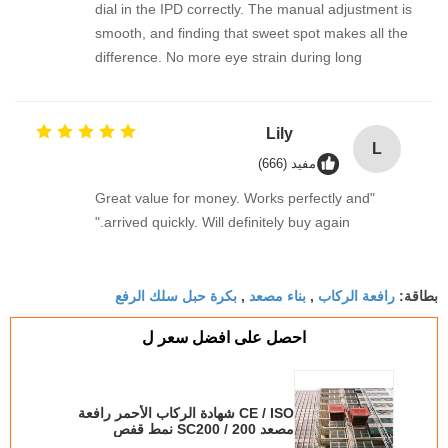
dial in the IPD correctly. The manual adjustment is
smooth, and finding that sweet spot makes all the
difference. No more eye strain during long
sessions. Highly recommend taking the time to set
it up properly!""The Pico 4's visual clarity is
fantastic once you dial in the IPD correctly. The
Lily
L
manual adjustment is smooth, and finding that
مفيد (666)
sweet spot makes all the difference. No more eye
"Great value for money. Works perfectly and
strain during long sessions. Highly recommend
arrived quickly. Will definitely buy again."
taking the time to set it up properly!""The Pico 4's
visual clarity is fantastic once you dial in the IPD
correctly. The manual adjustment is smooth, and
رافعة الركاب
بناء مصعد
بكرة حبل سلك الرفع
بطاقة:
,
,
finding that sweet spot makes all the difference.
No more eye strain during long sessions. Highly
احصل على افضل سعر ل
recommend taking the time to set it up
properly!""The Pico 4's visual clarity is fantastic
once you dial in the IPD correctly. The manual
CE / ISO شهادة الركاب الأحمر رافعة
adjustment is smooth, and finding that sweet spot
مصعد SC200 / 200 نمط قفص
makes all the difference. No more eye strain