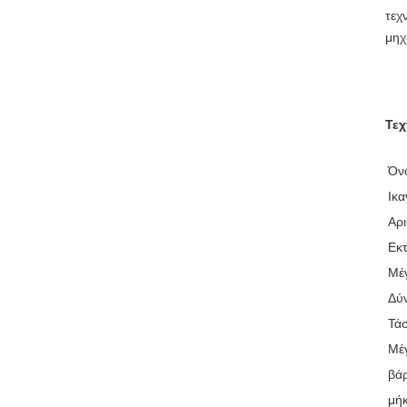
τεχ
μηχ
Τεχ
Όν
Ικ
Αρ
Εκ
Μέ
Δύ
Τά
Μέ
βά
μή