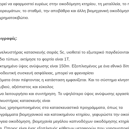
ρεί να εφαρμοστεί ευρέως στην οικοδόμηση κτηρίου, τη μεταλλεία, το 
ορευμάτων, το σταθμό, την αποβάθρα και άλλη βιομηχανική οικοδόμηση
 χρηματοκιβώτιο.
ιγραφές:
νελκυστήρας κατασκευής σειράς Sc, υιοθετεί το εξωτερικό παγιδεύοντας
διο τύπων, εκτίμησε το φορτίο είναι 1T,
εκτιμημένο ύψος ανύψωσης είναι 150m. Εξοπλισμένος με ένα εθνικό δίπ
οδευτική συσκευή ασφάλειας, μπορεί να φρεναρίσει
όματα όταν πέφτοντας η κατάσταση εμφανίζεται. Και το σύστημα κίνηση
υβιού, αξιόπιστος και εύκολος
 να λειτουργήσει και συντήρηση. Το υψηλότερο ύψος ανύψωσης εργασί
λκυστήρας κατασκευής είναι
έως χρησιμοποιημένος στα κατασκευαστικά προγράμματα, όπως τα
γράμματα βιομηχανικού και κατοικημένου κτηρίου, γεφυρώστε την οικ
γεια οικοδόμηση, βιομηχανία μεγάλου καπνοδόχων οικοδόμησης κτηρίου
η. Όποιος είναι ένας εξοπλισμός κάθετων μεταφορών που χρησιμοποιείτ