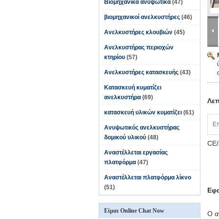
Βιομηχανικά ανυψωτικά
(47)
βιομηχανικοί ανελκυστήρες
(46)
Ανελκυστήρες κλουβιών
(45)
Ανελκυστήρας περιοχών
κτηρίου
(57)
Ανελκυστήρες κατασκευής
(43)
Κατασκευή κυματίζει
ανελκυστήρα
(69)
Λεπ
κατασκευή υλικών κυματίζει
(61)
Επ
Ανυψωτικός ανελκυστήρας
δομικού υλικού
(48)
CE/
Αναστέλλεται εργασίας
πλατφόρμα
(47)
Αναστέλλεται πλατφόρμα λίκνο
(51)
Εφ
Είμαι Online Chat Now
Ο α