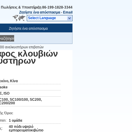
Πωλήσεις & Υποστήριξη
86-199-1828-3344
Ζητήστε ένα απόσπασμα
-
Email
Select Language
Ζητήστε ένα απόσπασμα
ναζήτηση
200 ανελκυστήρων επιβατών
ύφος κλουβιών
κυστήρων
εκίνο, Κίνα
aoke
E, ISO
C100, SC100/100, SC200,
C200/200
ς Όροι:
min:
1 ομάδα
40 πόδι υψηλό
ς:
εμπορευματοκιβώτιο