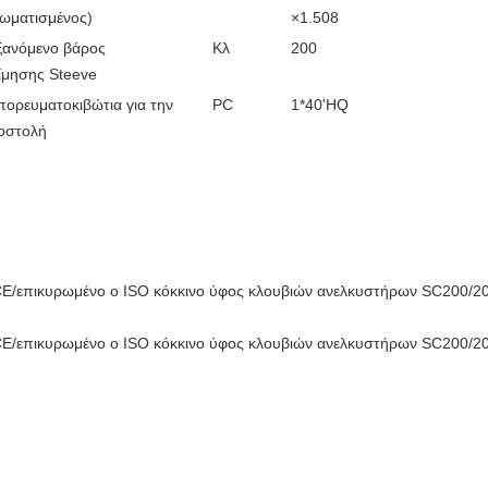
ρωματισμένος)
×1.508
ξανόμενο βάρος
Κλ
200
ίμησης Steeve
ορευματοκιβώτια για την
PC
1*40'HQ
οστολή