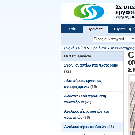
Σε απ
εργασί
Υψηλός - πο
Σπίτι
Προϊόντα
Περίπου εμεί
Αρχική Σελίδα
Προϊόντα
Ανελκυστήρας
C
Όλα τα Προϊόντα
α
Σχοινί αναστέλλεται πλατφόρμα
ε
(72)
πλατφόρμες εργασίας
αναρριχόμενες
(55)
Αναστέλλεται πρόσβαση
πλατφόρμα
(61)
Ανελκυστήρες ραφιών και
γραναζιών
(36)
Ανελκυστήρας επιβατών
(45)