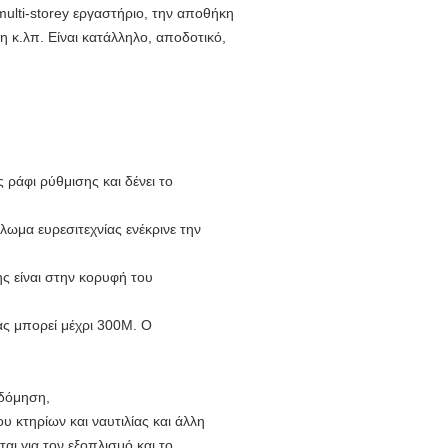
multi-storey εργαστήριο, την αποθήκη
 κ.λπ. Είναι κατάλληλο, αποδοτικό,
 ράφι ρύθμισης και δένει το
λωμα ευρεσιτεχνίας ενέκρινε την
ς είναι στην κορυφή του
ας μπορεί μέχρι 300M. Ο
οδόμηση,
 κτηρίων και ναυτιλίας και άλλη
αι για τον εξοπλισμό και το