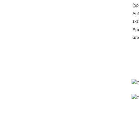
(χ
Αυ
εκτ
Εμπ
απ