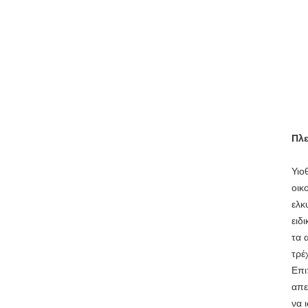
Πλε
Υιο
οικ
ελκ
ειδ
τα 
τρέ
Επι
απε
να 