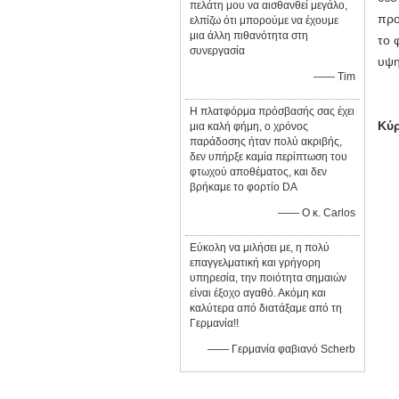
πελάτη μου να αισθανθεί μεγάλο,
προ
ελπίζω ότι μπορούμε να έχουμε
μια άλλη πιθανότητα στη
το 
συνεργασία
υψη
—— Tim
Η πλατφόρμα πρόσβασής σας έχει
Κύρ
μια καλή φήμη, ο χρόνος
παράδοσης ήταν πολύ ακριβής,
δεν υπήρξε καμία περίπτωση του
φτωχού αποθέματος, και δεν
βρήκαμε το φορτίο DA
—— Ο κ. Carlos
Εύκολη να μιλήσει με, η πολύ
επαγγελματική και γρήγορη
υπηρεσία, την ποιότητα σημαιών
είναι έξοχο αγαθό. Ακόμη και
καλύτερα από διατάξαμε από τη
Γερμανία!!
—— Γερμανία φαβιανό Scherb