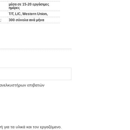
μέσα σε 15-20 εργάσιμες
ημέρες
T/T, L/C, Western Union,
:
300 σύνολα ανά μήνα
 ανελκυστήρων επιβατών
 για τα υλικά και τον εργαζόμενο.