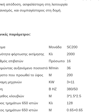
νική απόδοση, ασφαλέστερη στη λειτουργία
ανισμός, και συμπαγέστερος στη δομή.
νικές παράμετροι:
ομα
Μονάδα
SC200
ανότητα φόρτωσης εκτίμησης
Κλ
2000
ιθμός επιβατών
Πρόσωπο
16
τιμώντας αυξανόμενο ποσοστό
M/min
36
γιστο που προωθεί το ύψος
Μ
200
ναμη μηχανών
KW
3×11
ση
Β HZ
380/50
γεθος κλουβιών
Μ
3*1.5*2.5
ρος τμημάτων 650 ιστών
Κλ
128
κος τμημάτων 650 ιστών
Μ
0.65×0.65