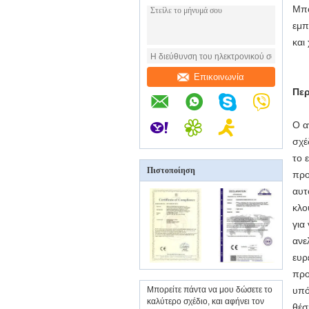
Μπο
εμπ
και
Επικοινωνία
Περ
Ο α
σχέ
το 
Πιστοποίηση
προ
αυτ
κλο
για
ανε
ευρ
προ
Μπορείτε πάντα να μου δώσετε το
υπό
καλύτερο σχέδιο, και αφήνει τον
θέσ