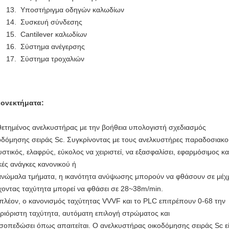
Υποστήριγμα οδηγών καλωδίων
Συσκευή σύνδεσης
Cantilever καλωδίων
Σύστημα ανέγερσης
Σύστημα τροχαλιών
ονεκτήματα:
θετημένος ανελκυστήρας με την βοήθεια υπολογιστή σχεδιασμός
οδόμησης σειράς Sc. Συγκρίνοντας με τους ανελκυστήρες παραδοσιακού
υστικός, ελαφρύς, εύκολος να χειριστεί, να εξασφαλίσει, εφαρμόσιμος κα
ικές ανάγκες κανονικού ή
ανώμαλα τμήματα, η ικανότητα ανύψωσης μπορούν να φθάσουν σε μέχρι
χοντας ταχύτητα μπορεί να φθάσει σε 28~38m/min.
πλέον, ο κανονισμός ταχύτητας VVVF και το PLC επιτρέπουν 0-68 την
ριόριστη ταχύτητα, αυτόματη επιλογή στρώματος και
ισοπεδώσει όπως απαιτείται. Ο ανελκυστήρας οικοδόμησης σειράς Sc εί