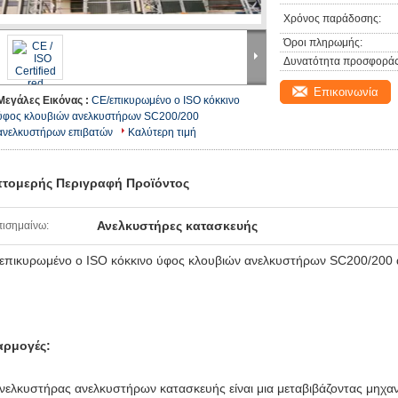
Χρόνος παράδοσης:
Όροι πληρωμής:
Δυνατότητα προσφοράς
Επικοινωνία
Μεγάλες Εικόνας :
CE/επικυρωμένο ο ISO κόκκινο
ύφος κλουβιών ανελκυστήρων SC200/200
ανελκυστήρων επιβατών
Καλύτερη τιμή
τομερής Περιγραφή Προϊόντος
Ανελκυστήρες κατασκευής
ισημαίνω:
επικυρωμένο ο ISO κόκκινο ύφος κλουβιών ανελκυστήρων SC200/200
αρμογές:
νελκυστήρας ανελκυστήρων κατασκευής είναι μια μεταβιβάζοντας μηχανή