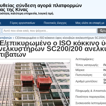
ευθείας σύνδεση αγορά πλατφορμών
ας της Κίνας
ιότητα, καλύτερη υπηρεσία, λογική τιμή.
ς
Γύρος εργοστασίων
Ποιοτικός έλεγχος
Μας ελάτε σε επαφή με
Α
 επιβατών
CE/επικυρωμένο ο ISO κόκκινο ύφος κλουβιών ανελκυστήρων SC200/
E/επικυρωμένο ο ISO κόκκινο 
νελκυστήρων SC200/200 ανελ
πιβατών
Λεπτομέρειες:
Τόπος καταγωγής:
Π
Μάρκα:
H
Πιστοποίηση:
C
S
Αριθμό μοντέλου:
S
Πληρωμής & Αποστολή
Ποσότητα παραγγελίας 
Συσκευασία λεπτομέρειε