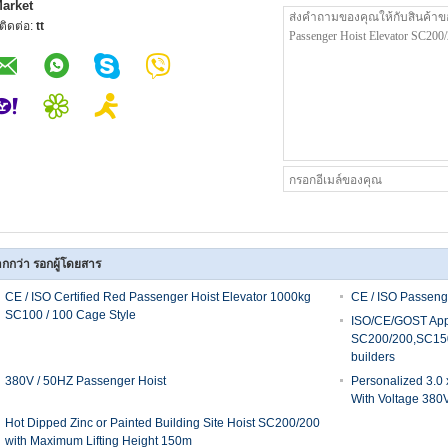
arket
ู้ติดต่อ:
tt
กกว่า รอกผู้โดยสาร
CE / ISO Certified Red Passenger Hoist Elevator 1000kg
CE / ISO Passeng
SC100 / 100 Cage Style
ISO/CE/GOST Ap
SC200/200,SC150
builders
380V / 50HZ Passenger Hoist
Personalized 3.0 
With Voltage 380
Hot Dipped Zinc or Painted Building Site Hoist SC200/200
with Maximum Lifting Height 150m