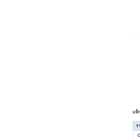
แท็
รา
C