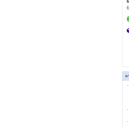
M
ผ
มา