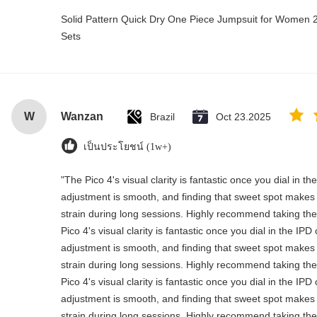
Solid Pattern Quick Dry One Piece Jumpsuit for Wome
Sets
W
Wanzan
Brazil
Oct 23.2025
เป็นประโยชน์ (1w+)
"The Pico 4's visual clarity is fantastic once you dial in t
adjustment is smooth, and finding that sweet spot makes 
strain during long sessions. Highly recommend taking the 
Pico 4's visual clarity is fantastic once you dial in the IP
adjustment is smooth, and finding that sweet spot makes 
strain during long sessions. Highly recommend taking the 
Pico 4's visual clarity is fantastic once you dial in the IP
adjustment is smooth, and finding that sweet spot makes 
strain during long sessions. Highly recommend taking the 