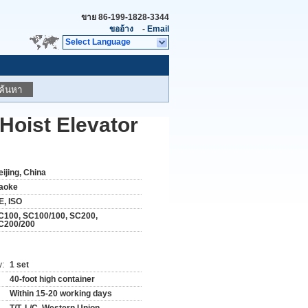
ขาย
86-199-1828-3344
ขออ้าง
-
Email
Select Language
ค้นหา
 Hoist Elevator
eijing, China
aoke
E, ISO
C100, SC100/100, SC200,
C200/200
y:
1 set
40-foot high container
Within 15-20 working days