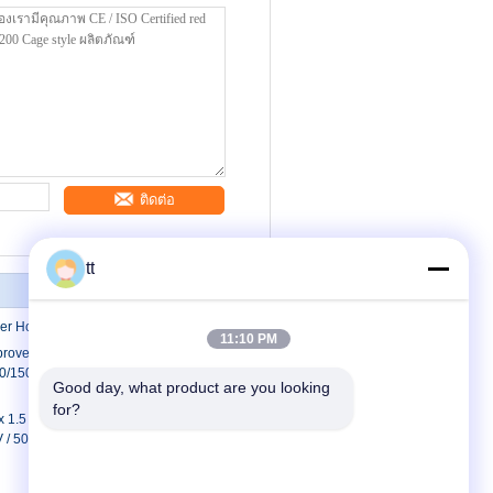
ติดต่อ
tt
er Hoist
11:10 PM
proved
/150,SC100/100 passenger hoist for
Good day, what product are you looking 
for?
x 1.5 x 2.5 Twin Cage Passenger Hoist
V / 50HZ