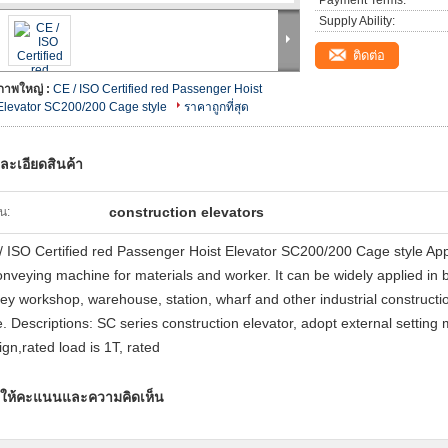
Payment Terms:
Supply Ability:
ติดต่อ
ภาพใหญ่ :
CE / ISO Certified red Passenger Hoist
Elevator SC200/200 Cage style
ราคาถูกที่สุด
ละเอียดสินค้า
construction elevators
้น:
/ ISO Certified red Passenger Hoist Elevator SC200/200 Cage style Appli
onveying machine for materials and worker. It can be widely applied in bu
rey workshop, warehouse, station, wharf and other industrial construction 
e. Descriptions: SC series construction elevator, adopt external setting
ign,rated load is 1T, rated
ให้คะแนนและความคิดเห็น