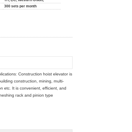
T/T, L/C, Western Union,
300 sets per month
cations: Construction hoist elevator is
ilding construction, mining, multi-
etc. It is convenient, efficient, and
 meshing rack and pinion type