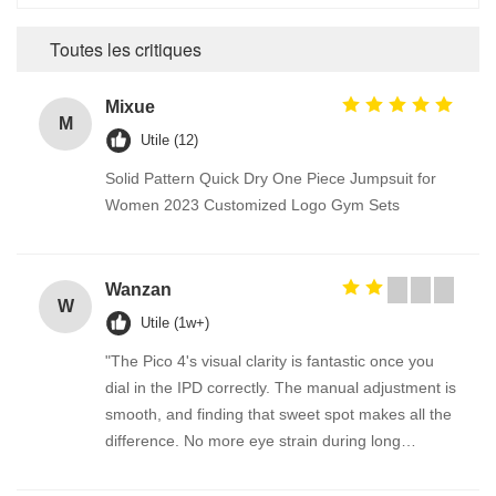
Toutes les critiques
Mixue
M
Utile (12)
Solid Pattern Quick Dry One Piece Jumpsuit for
Women 2023 Customized Logo Gym Sets
Wanzan
W
Utile (1w+)
"The Pico 4's visual clarity is fantastic once you
dial in the IPD correctly. The manual adjustment is
smooth, and finding that sweet spot makes all the
difference. No more eye strain during long
sessions. Highly recommend taking the time to set
it up properly!""The Pico 4's visual clarity is