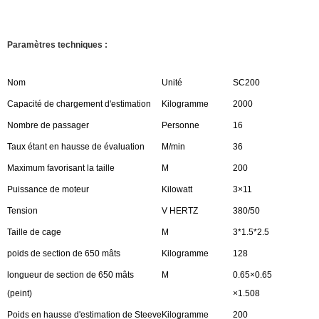
Paramètres techniques :
Nom
Unité
SC200
Capacité de chargement d'estimation
Kilogramme
2000
Nombre de passager
Personne
16
Taux étant en hausse de évaluation
M/min
36
Maximum favorisant la taille
M
200
Puissance de moteur
Kilowatt
3×11
Tension
V HERTZ
380/50
Taille de cage
M
3*1.5*2.5
poids de section de 650 mâts
Kilogramme
128
longueur de section de 650 mâts
M
0.65×0.65
(peint)
×1.508
Poids en hausse d'estimation de Steeve
Kilogramme
200