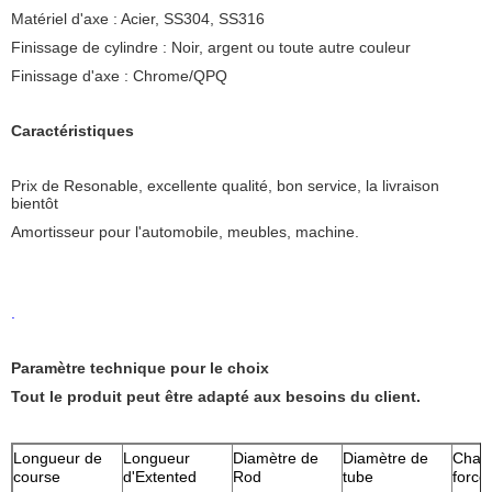
Matériel d'axe : Acier, SS304, SS316
Finissage de cylindre : Noir, argent ou toute autre couleur
Finissage d'axe : Chrome/QPQ
Caractéristiques
Prix de Resonable, excellente qualité, bon service, la livraison
bientôt
Amortisseur pour l'automobile, meubles, machine.
.
Paramètre technique pour le choix
Tout le produit peut être adapté aux besoins du client.
Longueur de
Longueur
Diamètre de
Diamètre de
Chaî
course
d'Extented
Rod
tube
force