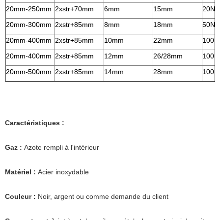
20mm-250mm
2xstr+70mm
6mm
15mm
20N-
20mm-300mm
2xstr+85mm
8mm
18mm
50N-
20mm-400mm
2xstr+85mm
10mm
22mm
100N
20mm-400mm
2xstr+85mm
12mm
26/28mm
100N
20mm-500mm
2xstr+85mm
14mm
28mm
100N
Caractéristiques :
Gaz :
Azote rempli à l'intérieur
Matériel :
Acier inoxydable
Couleur :
Noir, argent ou comme demande du client