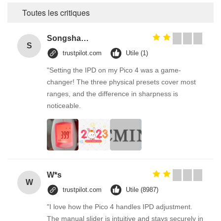
Toutes les critiques
Songshang
S
trustpilot.com
Utile (1)
"Setting the IPD on my Pico 4 was a game-
changer! The three physical presets cover most
ranges, and the difference in sharpness is
noticeable.
W*s
W
trustpilot.com
Utile (8987)
"I love how the Pico 4 handles IPD adjustment.
The manual slider is intuitive and stays securely in