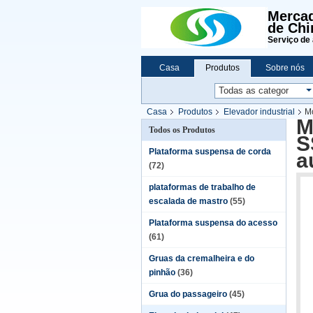
Mercad
de Chi
Serviço de 
Casa
Produtos
Sobre nós
Casa
Produtos
Elevador industrial
M
M
Todos os Produtos
S
Plataforma suspensa de corda
a
(72)
plataformas de trabalho de
escalada de mastro
(55)
Plataforma suspensa do acesso
(61)
Gruas da cremalheira e do
pinhão
(36)
Grua do passageiro
(45)