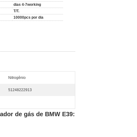
dias 4-7working
T/T.
10000pcs por dia
Nitrogênio
51248222913
vador de gás de BMW E39: