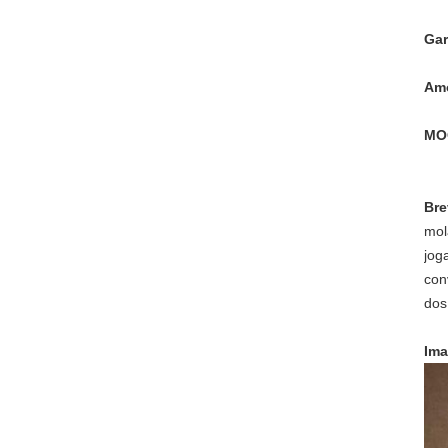
Gar
Am
MO
Bre
mol
jog
con
dos
Ima