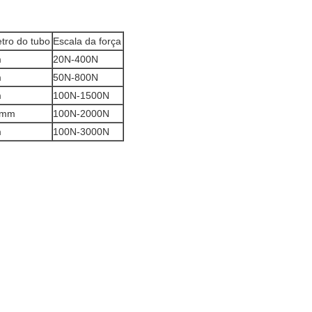
tro do tubo
Escala da força
m
20N-400N
m
50N-800N
m
100N-1500N
8mm
100N-2000N
m
100N-3000N