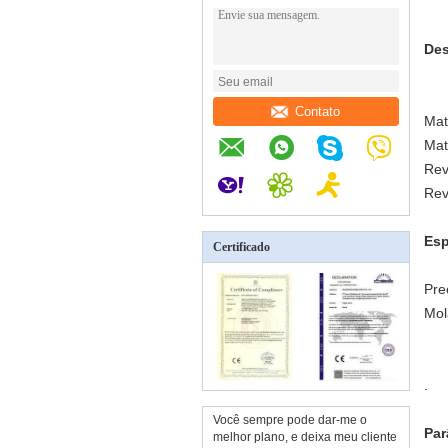
Des
Contato
Mat
Mat
Rev
Rev
Esp
Certificado
Pre
Mol
.
Você sempre pode dar-me o
Par
melhor plano, e deixa meu cliente