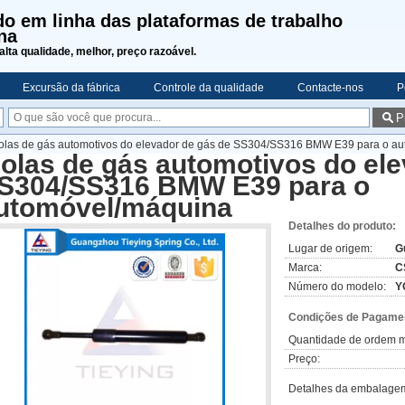
o em linha das plataformas de trabalho
na
alta qualidade, melhor, preço razoável.
Excursão da fábrica
Controle da qualidade
Contacte-nos
P
P
olas de gás automotivos do elevador de gás de SS304/SS316 BMW E39 para o a
olas de gás automotivos do ele
S304/SS316 BMW E39 para o
utomóvel/máquina
Detalhes do produto:
Lugar de origem:
G
Marca:
C
Número do modelo:
Y
Condições de Pagamen
Quantidade de ordem m
Preço:
Detalhes da embalage