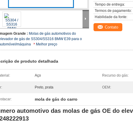
Tempo de entrega:
Termos de pagamento:
Habilidade da fonte:
Contato
Imagem Grande :
Molas de gás automotivos do
elevador de gás de SS304/SS316 BMW E39 para o
automóvel/máquina
Melhor preço
crição de produto detalhada
terial:
Aço
Recurso do gás:
r:
Preto, prata
OEM:
mola de gás do carro
stacar:
mero automotivo das molas de gás OE do ele
248222913