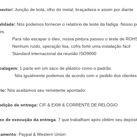
ector:
Junção de bola, olho do metal, braçadeira e assim por diante
lidade:
Nós podemos fornecer o relatório de teste da fadiga. Nosso p
es.
Para não escapar o óleo, nossa pintura passou o teste de ROH
Nenhum ruído, operação lisa, cofre forte uma instalação fácil
Standard internacional da reunião ISO9000
balagem:
1 parte em um saco de plástico como o padrão.
Nós igualmente podemos de acordo com o pedido dos clientes
io:
Nós aceitamos seu remetente apontado.
dição de entrega:
CIF & EXW & CORRENTE DE RELÓGIO
zo de execução da entrega
: 7 que trabalham após obtêm seu depósi
gamento
: Paypal & Western Union