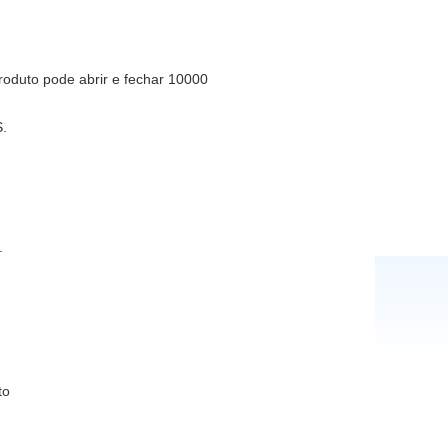
roduto pode abrir e fechar 10000
S.
.
to