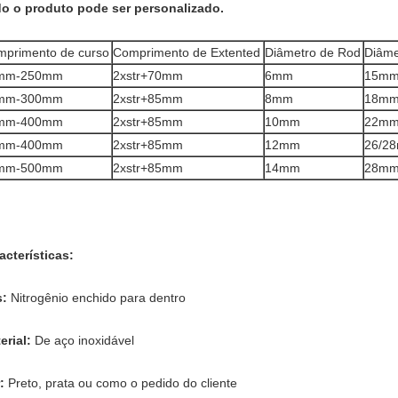
o o produto pode ser personalizado.
primento de curso
Comprimento de Extented
Diâmetro de Rod
Diâme
mm-250mm
2xstr+70mm
6mm
15m
mm-300mm
2xstr+85mm
8mm
18m
mm-400mm
2xstr+85mm
10mm
22m
mm-400mm
2xstr+85mm
12mm
26/2
mm-500mm
2xstr+85mm
14mm
28m
acterísticas:
s:
Nitrogênio enchido para dentro
erial:
De aço inoxidável
r:
Preto, prata ou como o pedido do cliente