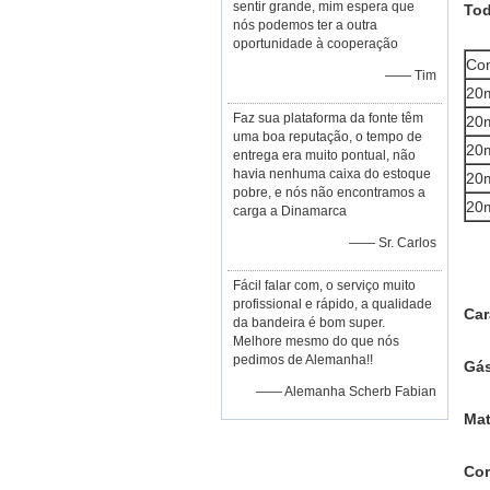
sentir grande, mim espera que
Tod
nós podemos ter a outra
oportunidade à cooperação
Com
—— Tim
20
Faz sua plataforma da fonte têm
20
uma boa reputação, o tempo de
20
entrega era muito pontual, não
havia nenhuma caixa do estoque
20
pobre, e nós não encontramos a
20
carga a Dinamarca
—— Sr. Carlos
Fácil falar com, o serviço muito
profissional e rápido, a qualidade
Car
da bandeira é bom super.
Melhore mesmo do que nós
pedimos de Alemanha!!
Gá
—— Alemanha Scherb Fabian
Mat
Co