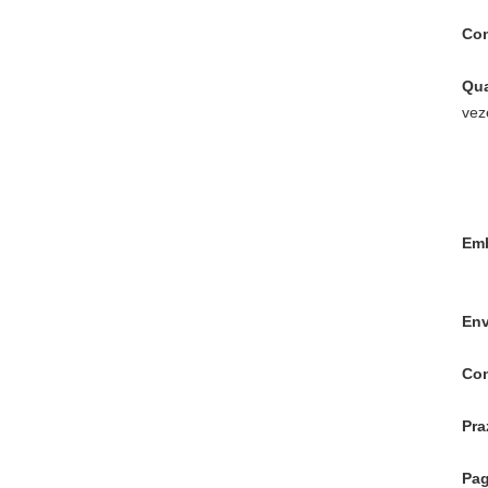
Con
Qua
vez
Em
Env
Con
Pra
Pa