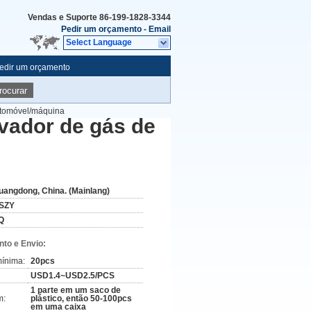
Vendas e Suporte
86-199-1828-3344
Pedir um orçamento
-
Email
Select Language
edir um orçamento
rocurar
utomóvel/máquina
vador de gás de
uangdong, China. (Mainlang)
SZY
Q
to e Envio:
ínima:
20pcs
USD1.4~USD2.5/PCS
1 parte em um saco de
m:
plástico, então 50-100pcs
em uma caixa