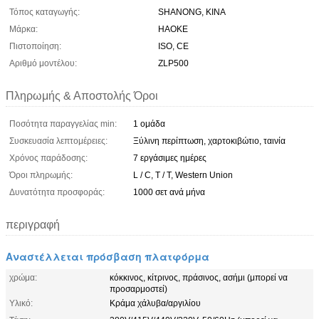
Τόπος καταγωγής:
SHANONG, ΚΙΝΑ
Μάρκα:
HAOKE
Πιστοποίηση:
ISO, CE
Αριθμό μοντέλου:
ZLP500
Πληρωμής & Αποστολής Όροι
Ποσότητα παραγγελίας min:
1 ομάδα
Συσκευασία λεπτομέρειες:
Ξύλινη περίπτωση, χαρτοκιβώτιο, ταινία
Χρόνος παράδοσης:
7 εργάσιμες ημέρες
Όροι πληρωμής:
L / C, T / T, Western Union
Δυνατότητα προσφοράς:
1000 σετ ανά μήνα
περιγραφή
Αναστέλλεται πρόσβαση πλατφόρμα
χρώμα:
κόκκινος, κίτρινος, πράσινος, ασήμι (μπορεί να
προσαρμοστεί)
Υλικό:
Κράμα χάλυβα/αργιλίου