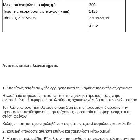
Max που ανυψώνει το ύψος (μ)
300
Ταχύτητα περιστροφής μηχανών (r/min)
1420
Τάση (β) 3PHASES
220V/380V/
415V
Ανταγωνιστικά πλεονεκτήματα:
1. Απολύτως ασφάλεια ζωής εγγύησης κατά τη διάρκεια της εναέριας εργασίας
Η κλειδαριά ασφάλειας στερεώνει το σχοινί χάλυβα αμέσως μόλις γείρει η
ανασταλμένη πλατφόρμα ή οι ολισθήσεις σχοινιών χάλυβα από τον ανελκυστήρα
Το ηλεκτρικό σύστημα ελέγχου σχεδιάζεται με την προστασία διαρροής, την
προστασία υπερθέρμανσης, την τρέχουσες προστασία υπερφόρτωσης και τη
στάση φρένων
Καλής ποιότητας σχοινί χαλύβδινων συρμάτων, σχοινί ασφάλειας και καλώδιο.
2. Σταθερή απόδοση: αυξήστε επάνω και χαμηλώστε κάτω ομαλά
3. Μορφωματικό σχέδιο. Εύκολος να αποσυνθέσει, συγκεντρώστε λειτουργεί και