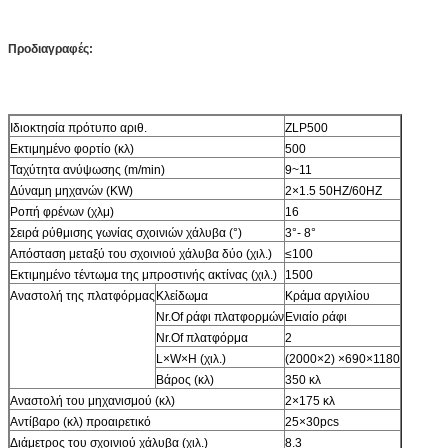
Προδιαγραφές:
Ιδιοκτησία πρότυπο αριθ.
ZLP500
Εκτιμημένο φορτίο (κλ)
500
Ταχύτητα ανύψωσης (m/min)
9~11
Δύναμη μηχανών (KW)
2×1.5 50HZ/60HZ
Ροπή φρένων (χλμ)
16
Σειρά ρύθμισης γωνίας σχοινιών χάλυβα (°)
3°- 8°
Απόσταση μεταξύ του σχοινιού χάλυβα δύο (χιλ.)
≤100
Εκτιμημένο τέντωμα της μπροστινής ακτίνας (χιλ.)
1500
Αναστολή της πλατφόρμας
Κλείδωμα
Κράμα αργιλίου
Nr.Of ράφι πλατφορμών
Ενιαίο ράφι
Nr.Of πλατφόρμα
2
L×W×H (χιλ.)
(2000×2) ×690×1180
Βάρος (κλ)
350 κλ
Αναστολή του μηχανισμού (κλ)
2×175 κλ
Αντίβαρο (κλ) προαιρετικό
25×30pcs
Διάμετρος του σχοινιού χάλυβα (χιλ.)
8.3