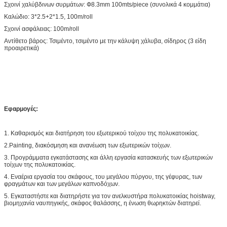
Σχοινί χαλύβδινων συρμάτων: Ф8.3mm 100mts/piece (συνολικά 4 κομμάτια)
Καλώδιο: 3*2.5+2*1.5, 100m/roll
Σχοινί ασφάλειας: 100m/roll
Αντίθετο βάρος: Τσιμέντο, τσιμέντο με την κάλυψη χάλυβα, σίδηρος (3 είδη
προαιρετικά)
Εφαρμογές:
1. Καθαρισμός και διατήρηση του εξωτερικού τοίχου της πολυκατοικίας.
2.Painting, διακόσμηση και ανανέωση των εξωτερικών τοίχων.
3. Προγράμματα εγκατάστασης και άλλη εργασία κατασκευής των εξωτερικών
τοίχων της πολυκατοικίας.
4. Εναέρια εργασία του σκάφους, του μεγάλου πύργου, της γέφυρας, των
φραγμάτων και των μεγάλων καπνοδόχων.
5. Εγκαταστήστε και διατηρήστε για τον ανελκυστήρα πολυκατοικίας hoistway,
βιομηχανία ναυπηγικής, σκάφος θαλάσσης, η ένωση θωρηκτών διατηρεί.