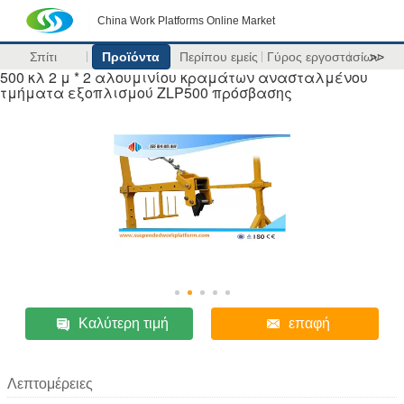
China Work Platforms Online Market
Σπίτι
Προϊόντα
Περίπου εμείς
Γύρος εργοστασίων
>>
500 κλ 2 μ * 2 αλουμινίου κραμάτων ανασταλμένου
τμήματα εξοπλισμού ZLP500 πρόσβασης
Καλύτερη τιμή
επαφή
Λεπτομέρειες