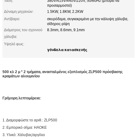
Τάση:
380V/415V/440V/220V, 50/60Hz (μπορεί να
προσαρμοστεί)
Δύναμη μηχανών:
1.5KW, 1.8KW, 2.2KW
Αντίβαρο:
σκυρόδεμα, συγκεκριμένο με την κάλυψη χάλυβα,
σίδηρος-ρίψη
Διάμετρος του σχοινιού
8.3mm, 8.6mm, 9.1mm
χάλυβα:
Υψηλό φως:
γόνδολα κατασκευής
500 κλ 2 μ * 2 τμήματα, ανασταλμένος εξοπλισμός ZLP500 πρόσβασης
κραμάτων αλουμινίου
Γρήγορη λεπτομέρεια:
1. Διαμορφώστε το αριθ.: ZLP500
2. Εμπορικό σήμα: HAOKE
3. Υλικό: Χάλυβας/αργίλιο