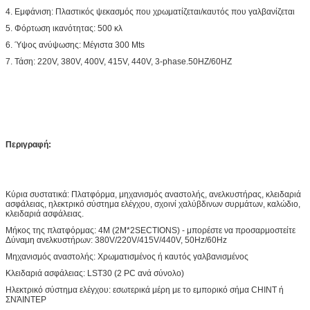
4. Εμφάνιση: Πλαστικός ψεκασμός που χρωματίζεται/καυτός που γαλβανίζεται
5. Φόρτωση ικανότητας: 500 κλ
6. Ύψος ανύψωσης: Μέγιστα 300 Mts
7. Τάση: 220V, 380V, 400V, 415V, 440V, 3-phase.50HZ/60HZ
Περιγραφή:
Κύρια συστατικά: Πλατφόρμα, μηχανισμός αναστολής, ανελκυστήρας, κλειδαριά
ασφάλειας, ηλεκτρικό σύστημα ελέγχου, σχοινί χαλύβδινων συρμάτων, καλώδιο,
κλειδαριά ασφάλειας.
Μήκος της πλατφόρμας: 4M (2M*2SECTIONS) - μπορέστε να προσαρμοστείτε
Δύναμη ανελκυστήρων: 380V/220V/415V/440V, 50Hz/60Hz
Μηχανισμός αναστολής: Χρωματισμένος ή καυτός γαλβανισμένος
Κλειδαριά ασφάλειας: LST30 (2 PC ανά σύνολο)
Ηλεκτρικό σύστημα ελέγχου: εσωτερικά μέρη με το εμπορικό σήμα CHINT ή
ΣΝΆΙΝΤΕΡ