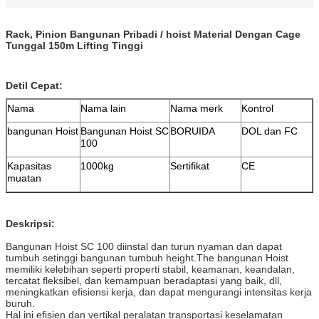
Rack, Pinion Bangunan Pribadi / hoist Material Dengan Cage
Tunggal 150m Lifting Tinggi
Detil Cepat:
Nama
Nama lain
Nama merk
Kontrol
bangunan Hoist
Bangunan Hoist SC
BORUIDA
DOL dan FC
100
Kapasitas
1000kg
Sertifikat
CE
muatan
Deskripsi:
Bangunan Hoist SC 100 diinstal dan turun nyaman dan dapat
tumbuh setinggi bangunan tumbuh height.The bangunan Hoist
memiliki kelebihan seperti properti stabil, keamanan, keandalan,
tercatat fleksibel, dan kemampuan beradaptasi yang baik, dll,
meningkatkan efisiensi kerja, dan dapat mengurangi intensitas kerja
buruh.
Hal ini efisien dan vertikal peralatan transportasi keselamatan