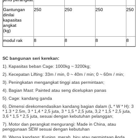
Gantungan
250
250
250
250
dinilai
kapasitas
angkat
(kg)
modul rak
8
8
8
8
SC bangunan seri kerekan:
1).
Kapasitas beban Cage: 1000kg ~ 3200kg;
2).
Kecepatan Lifting: 33m / min, 0 ~ 40m / min; 0 ~ 60m / min;
3).
Peningkatan mengangkat tinggi atas permintaan;
4).
Bagian Mast: Painted atau seng dicelupkan panas
5).
Cage: kandang ganda
6).
Dimensi direkomendasikan kandang bagian dalam (L * W * H): 3
* 1.3 * 2.5m, 3 * 1,4 * 2,5 juta, 3 * 1,5 * 2,5 juta, 3,2 * 1,5 * 2,5 juta,
3,6 * 1,5 * 2,5 juta, sesuai dengan kebutuhan pelanggan;
7).
Motor dan perangkat mengurangi: Made in China, atau
penggunaan SEW sesuai dengan kebutuhan
8).
Warna kandang: Kuning, merah, biru atau permintaan Anda