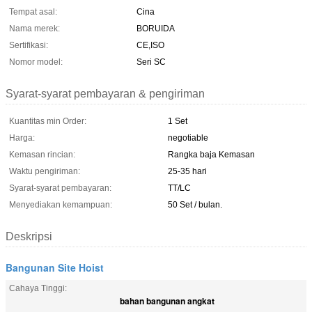
Tempat asal:
Cina
Nama merek:
BORUIDA
Sertifikasi:
CE,ISO
Nomor model:
Seri SC
Syarat-syarat pembayaran & pengiriman
Kuantitas min Order:
1 Set
Harga:
negotiable
Kemasan rincian:
Rangka baja Kemasan
Waktu pengiriman:
25-35 hari
Syarat-syarat pembayaran:
TT/LC
Menyediakan kemampuan:
50 Set / bulan.
Deskripsi
Bangunan Site Hoist
Cahaya Tinggi:
bahan bangunan angkat