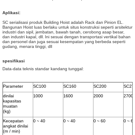
Aplikasi:
SC serialisasi produk Building Hoist adalah Rack dan Pinion EL.
Bangunan Hoist luas berlaku untuk situs konstruksi seperti arsitektur
industri dan sipil, jembatan, bawah tanah, cerobong asap besar,
dan industri kapal, dll.
Ini sesuai dengan transportasi vertikal bahan
dan personel dan juga sesuai kesempatan yang berbeda seperti
gudang, menara tinggi, dll
spesifikasi
Data-data teknis standar kandang tunggal:
Parameter
SC100
SC160
SC200
SC27
dinilai
1000
1600
2000
2700
kapasitas
muatan
(kg)
Kecepatan
0 ~ 40
0 ~ 40
0 ~ 60
0 ~ 6
angkat dinilai
(m / min)