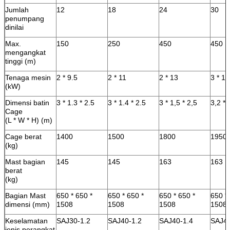
Jumlah
12
18
24
30
penumpang
dinilai
Max.
150
250
450
450
mengangkat
tinggi (m)
Tenaga mesin
2 * 9.5
2 * 11
2 * 13
3 * 18
(kW)
Dimensi batin
3 * 1.3 * 2.5
3 * 1.4 * 2.5
3 * 1,5 * 2,5
3,2 * 
Cage
(L * W * H) (m)
Cage berat
1400
1500
1800
1950
(kg)
Mast bagian
145
145
163
163
berat
(kg)
Bagian Mast
650 * 650 *
650 * 650 *
650 * 650 *
650 *
dimensi (mm)
1508
1508
1508
1508
Keselamatan
SAJ30-1.2
SAJ40-1.2
SAJ40-1.4
SAJ40
jenis perangkat