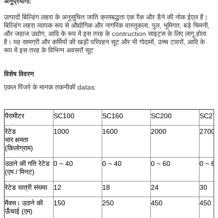
अनुप्रयोगों:
उत्पादों बिल्डिंग लहरा के अनुसूचित जाति क्रमबद्धता एक रैक और डैने की नोक ईएल है।
बिल्डिंग लहरा व्यापक रूप से औद्योगिक और नागरिक वास्तुकला, पुल, भूमिगत, बड़े चिमनी,
और जहाज उद्योग, आदि के रूप में इस तरह के contruction साइट्स के लिए लागू होता
है।
यह सामग्री और कर्मियों की खड़ी परिवहन सूट और भी गोदामों, उच्च टावरों, आदि के
रूप में इस तरह के विभिन्न अवसरों सूट
विशेष विवरण
एकल पिंजरे के मानक तकनीकी datas:
पैरामीटर
SC100
SC160
SC200
SC27
रेटेड
1000
1600
2000
2700
भार क्षमता
(किलोग्राम)
उठाने की गति रेटेड
0 ~ 40
0 ~ 40
0 ~ 60
0 ~ 6
(एम / मिनट)
रेटेड यात्री संख्या
12
18
24
30
मैक्स।
उठाने की
150
250
450
450
ऊँचाई (एम)