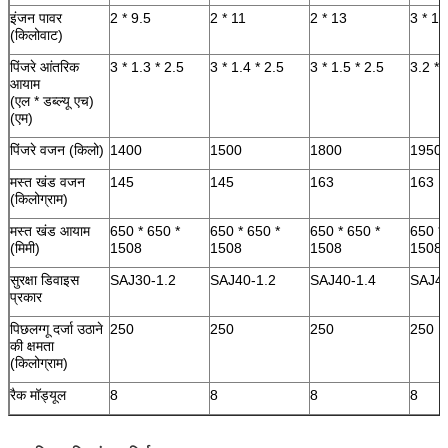
इंजन पावर
2 * 9.5
2 * 11
2 * 13
3 * 18
(किलोवाट)
पिंजरे आंतरिक
3 * 1.3 * 2.5
3 * 1.4 * 2.5
3 * 1.5 * 2.5
3.2 * 
आयाम
(एल * डब्ल्यू एच)
(एम)
पिंजरे वजन (किलो)
1400
1500
1800
1950
मस्त खंड वजन
145
145
163
163
(किलोग्राम)
मस्त खंड आयाम
650 * 650 *
650 * 650 *
650 * 650 *
650 *
(मिमी)
1508
1508
1508
1508
सुरक्षा डिवाइस
SAJ30-1.2
SAJ40-1.2
SAJ40-1.4
SAJ40
प्रकार
पिछलग्गू दर्जा उठाने
250
250
250
250
की क्षमता
(किलोग्राम)
रैक मॉड्यूल
8
8
8
8