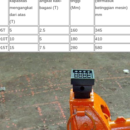
kapasitas
angkat kaki-
tinggi
(termasuk
mengangkat
bagasi (T)
(Mm)
ketinggian mesin)
dari atas
mm
(T)
5T
5
2.5
160
345
10T
10
5
180
410
15T
15
7.5
280
580