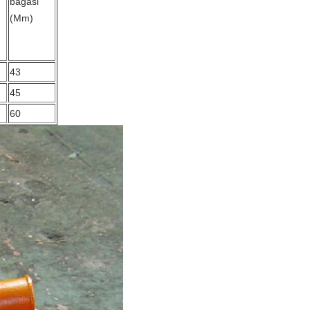
bagasi
(Mm)
43
45
60