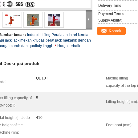
Delivery Time:
Payment Terms:
Supply Ability:
Kontak
Gambar besar :
Industri Lifting Peralatan In rel kereta
api jack jack mekanik tugas berat jack mekanik dengan
harga murah dan qualiaty tinggi
Harga terbaik
il Deskripsi produk
QD10T
Maxing lifting
del:
capacity of the top 
x lifting capacity of
5
Lifting height (mm):
ot-hoot(T):
tal height (include
410
e height of the
Foot-hoot (mm):
achine)mm: