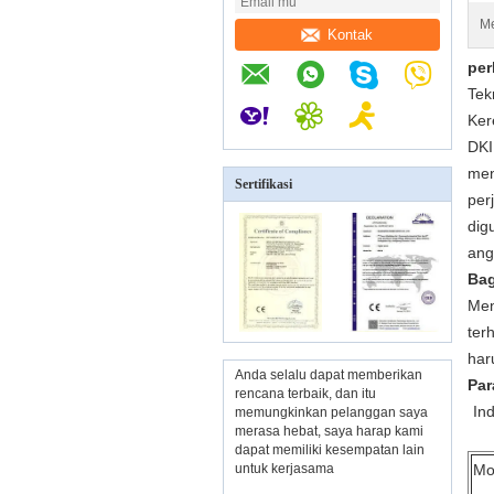
Me
Kontak
per
Tek
Ker
DKI
men
Sertifikasi
per
dig
ang
Bag
Men
ter
har
Anda selalu dapat memberikan
Par
rencana terbaik, dan itu
Ind
memungkinkan pelanggan saya
merasa hebat, saya harap kami
dapat memiliki kesempatan lain
untuk kerjasama
Mo