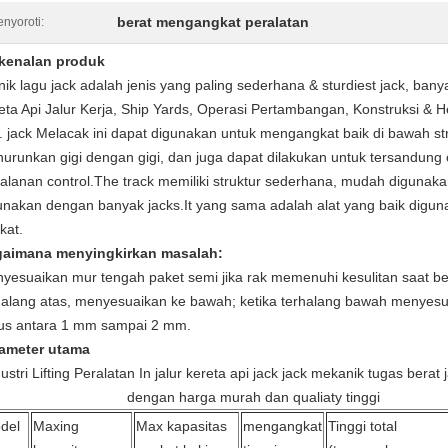
berat mengangkat peralatan
nyoroti:
kenalan produk
nik lagu jack adalah jenis yang paling sederhana & sturdiest jack, ban
eta Api Jalur Kerja, Ship Yards, Operasi Pertambangan, Konstruksi & H
. jack Melacak ini dapat digunakan untuk mengangkat baik di bawah s
urunkan gigi dengan gigi, dan juga dapat dilakukan untuk tersandun
jalanan control.The track memiliki struktur sederhana, mudah digunaka
unakan dengan banyak jacks.It yang sama adalah alat yang baik diguna
kat.
aimana menyingkirkan masalah:
yesuaikan mur tengah paket semi jika rak memenuhi kesulitan saat ber
halang atas, menyesuaikan ke bawah; ketika terhalang bawah menyesu
us antara 1 mm sampai 2 mm.
ameter utama
ustri Lifting Peralatan In jalur kereta api jack jack mekanik tugas berat
dengan harga murah dan qualiaty tinggi
del
Maxing
Max kapasitas
mengangkat
Tinggi total