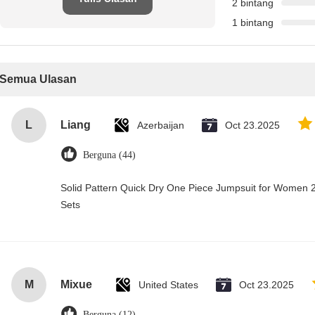
2 bintang
1 bintang
Semua Ulasan
L
Liang
Azerbaijan
Oct 23.2025
Berguna (44)
Solid Pattern Quick Dry One Piece Jumpsuit for Wome
Sets
M
Mixue
United States
Oct 23.2025
Berguna (12)