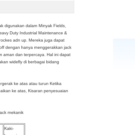
yak digunakan dalam Minyak Fields,
eavy Duty Industrial Maintenance &
trockes adn up. Mereka juga dapat
g off dengan hanya menggerakkan jack
n aman dan terpercaya. Hal ini dapat
kan widefly di berbagai bidang
gerak ke atas atau turun Ketika
aikan ke atas, Kisaran penyesuaian
 jack mekanik
Kaki-