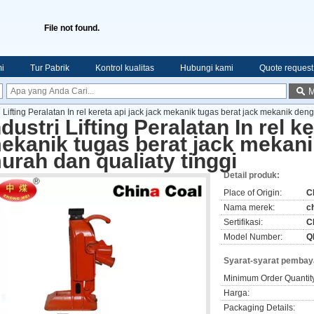
File not found.
i
Tur Pabrik
Kontrol kualitas
Hubungi kami
Quote request
M
i Lifting Peralatan In rel kereta api jack jack mekanik tugas berat jack mekanik de
ndustri Lifting Peralatan In rel k
ekanik tugas berat jack mekan
urah dan qualiaty tinggi
Detail produk:
Place of Origin:
C
Nama merek:
c
Sertifikasi:
C
Model Number:
Q
Syarat-syarat pembay
Minimum Order Quantit
Harga:
Packaging Details: