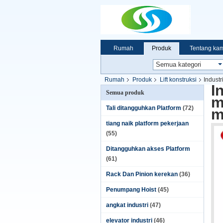
Rumah
Produk
Tentang kam
Rumah
Produk
Lift konstruksi
Industr
I
Semua produk
m
Tali ditangguhkan Platform
(72)
m
tiang naik platform pekerjaan
(55)
Ditangguhkan akses Platform
(61)
Rack Dan Pinion kerekan
(36)
Penumpang Hoist
(45)
angkat industri
(47)
elevator industri
(46)