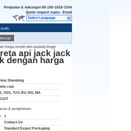
Penjualan & dukungan
86-199-1828-3344
Quote request suatu
-
Email
Select Language
 suatu
encari
ngan harga murah dan qualiaty tinggi
ereta api jack jack
ik dengan harga
hina Shandong
hina coal
E, SGS, TUV, BV, ISO, MA
D10T
aran & pengiriman:
y:
1
Contact Us
Standard Export Packaging