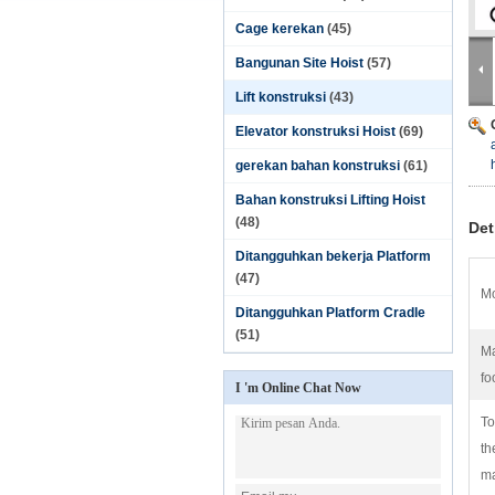
Cage kerekan
(45)
Bangunan Site Hoist
(57)
Lift konstruksi
(43)
Elevator konstruksi Hoist
(69)
gerekan bahan konstruksi
(61)
Bahan konstruksi Lifting Hoist
(48)
Det
Ditangguhkan bekerja Platform
(47)
Mo
Ditangguhkan Platform Cradle
(51)
Ma
fo
I 'm Online Chat Now
To
th
m