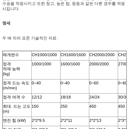
수송을 적응시키고 또한 창고, 높은 탑, 등등과 같은 다른 경우를 적응
시킵니다.
명세
두 배 차의 표준 기술적인 자료:
매개변수
CH1000/1000
CH1600/1600
CH2000/2000
CH27
정격
1000/1000
1600/1600
2000/2000
2700/
적재 능력
(kg)
정격 드는 속도
0~40
0~40
0~60
0~60
(m/min)
정격 여객 수
12/12
18/18
24/24
30/30
최대. 드는 고도
150
250
450
450
(m)
엔진 힘 (kW)
2*2*9.5
2*2*11
2*2*13
2*3*1