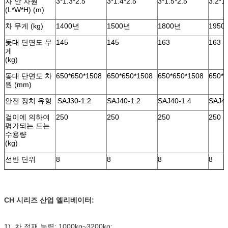
차 안 차원
3*1.3*2.5
3*1.4*2.5
3*1.5*2.5
3.2*1
(L*W*H) (m)
차 무게 (kg)
1400년
1500년
1800년
1950
돛대 단면도 무
145
145
163
163
게
(kg)
돛대 단면도 차
650*650*1508
650*650*1508
650*650*1508
650*6
원 (mm)
안전 장치 유형
SAJ30-1.2
SAJ40-1.2
SAJ40-1.4
SAJ4
걸이에 의하여
250
250
250
250
평가되는 드는
수용량
(kg)
선반 단위
8
8
8
8
CH 시리즈 산업 엘리베이터:
1). 차 적재 능력: 1000kg~3200kg;