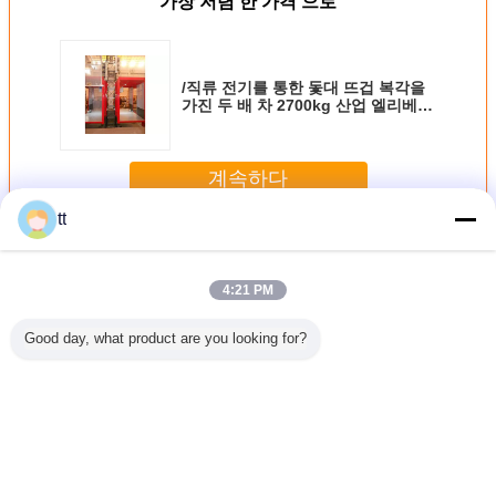
가장 저렴 한 가격 으로
/직류 전기를 통한 돛대 뜨겁 복각을
가진 두 배 차 2700kg 산업 엘리베이
터 골라내십시오
계속하다
tt
산업 엘리베이터
더 많은 것
4:21 PM
Good day, what product are you looking for?
 있는 올
V4 QHD IPS 혼합
61509007 엘리베
엘리베이터 위치
결합 엘리
 플래트홈
주의적 압축 공기
이터 캐리건 앙상
지시자를 위한 주
가진 7.5
일 플래트
를 넣은 고각 온도
블, 특히 커터에 적
문 화살 3 손가락
돋을새김
전 장치
3을 가진 군 Spec
합하다 GT7250
LED 7 세그먼트 전
750mm, 
스마트 폰
시 0.8 인치
새김 
언어를 바꾸십시오
Korean