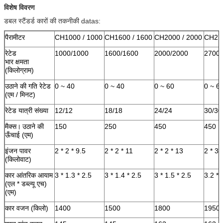
विशेष विवरण
डबल स्टैंडर्ड कारों की तकनीकी datas:
पैरामीटर
CH1000 / 1000
CH1600 / 1600
CH2000 / 2000
CH270
रेटेड
1000/1000
1600/1600
2000/2000
2700/
भार क्षमता
(किलोग्राम)
उठाने की गति रेटेड
0 ~ 40
0 ~ 40
0 ~ 60
0 ~ 6
(एम / मिनट)
रेटेड यात्री संख्या
12/12
18/18
24/24
30/30
मैक्स।
उठाने की
150
250
450
450
ऊँचाई (एम)
इंजन पावर
2 * 2 * 9.5
2 * 2 * 11
2 * 2 * 13
2 * 3 
(किलोवाट)
कार आंतरिक आयाम
3 * 1.3 * 2.5
3 * 1.4 * 2.5
3 * 1.5 * 2.5
3.2 * 
(एल * डब्ल्यू एच)
(एम)
कार वजन (किलो)
1400
1500
1800
1950