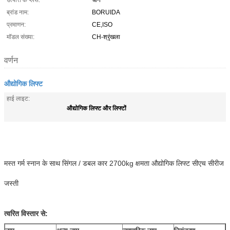
उत्पत्ति के प्लेस:
चीन
ब्रांड नाम:
BORUIDA
प्रमाणन:
CE,ISO
मॉडल संख्या:
CH-श्रृंखला
वर्णन
औद्योगिक लिफ्ट
हाई लाइट:
औद्योगिक लिफ्ट और लिफ्टों
मस्त गर्म स्नान के साथ सिंगल / डबल कार 2700kg क्षमता औद्योगिक लिफ्ट सीएच सीरीज
जस्ती
त्वरित विस्तार से: