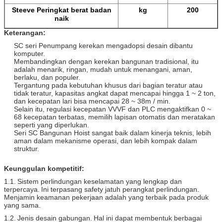
Steeve Peringkat berat badan
kg
200
naik
Keterangan:
SC seri Penumpang kerekan mengadopsi desain dibantu
komputer.
Membandingkan dengan kerekan bangunan tradisional, itu
adalah menarik, ringan, mudah untuk menangani, aman,
berlaku, dan populer.
Tergantung pada kebutuhan khusus dari bagian teratur atau
tidak teratur, kapasitas angkat dapat mencapai hingga 1 ~ 2 ton,
dan kecepatan lari bisa mencapai 28 ~ 38m / min.
Selain itu, regulasi kecepatan VVVF dan PLC mengaktifkan 0 ~
68 kecepatan terbatas, memilih lapisan otomatis dan meratakan
seperti yang diperlukan.
Seri SC Bangunan Hoist sangat baik dalam kinerja teknis, lebih
aman dalam mekanisme operasi, dan lebih kompak dalam
struktur.
Keunggulan kompetitif:
1.1.
Sistem perlindungan keselamatan yang lengkap dan
terpercaya.
Ini terpasang safety jatuh perangkat perlindungan.
Menjamin keamanan pekerjaan adalah yang terbaik pada produk
yang sama.
1.2.
Jenis desain gabungan.
Hal ini dapat membentuk berbagai