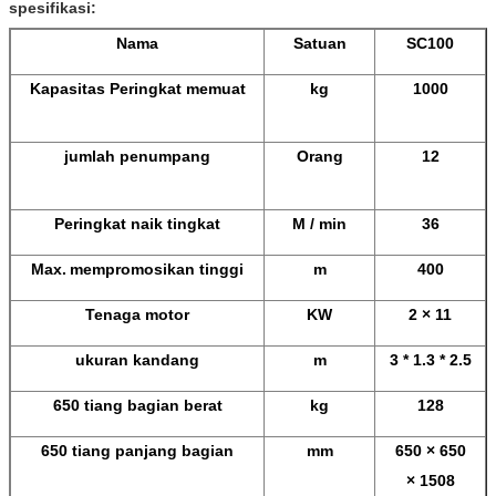
spesifikasi:
Nama
Satuan
SC100
Kapasitas Peringkat memuat
kg
1000
jumlah penumpang
Orang
12
Peringkat naik tingkat
M / min
36
Max.
mempromosikan tinggi
m
400
Tenaga motor
KW
2 × 11
ukuran kandang
m
3 * 1.3 * 2.5
650 tiang bagian berat
kg
128
650 tiang panjang bagian
mm
650 × 650
× 1508