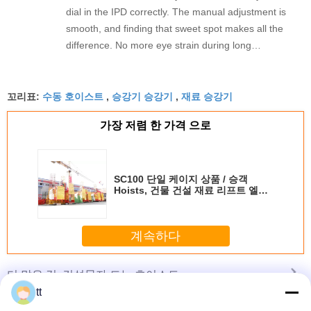
dial in the IPD correctly. The manual adjustment is
smooth, and finding that sweet spot makes all the
difference. No more eye strain during long
sessions. Highly recommend taking the time to set
it up properly!""The Pico 4's visual clarity is
수동 호이스트
승강기 승강기
재료 승강기
fantastic once you dial in the IPD correctly. The
꼬리표:
,
,
manual adjustment is smooth, and finding that
가장 저렴 한 가격 으로
sweet spot makes all the difference. No more eye
strain during long sessions. Highly recommend
taking the time to set it up properly!""The Pico 4's
visual clarity is fantastic once you dial in the IPD
SC100 단일 케이지 상품 / 승객
Hoists, 건물 건설 재료 리프트 엘리
correctly. The manual adjustment is smooth, and
베이터
finding that sweet spot makes all the difference.
No more eye strain during long sessions. Highly
계속하다
recommend taking the time to set it up
properly!""The Pico 4's visual clarity is fantastic
건설물자 드는 호이스트
더 많은 것
once you dial in the IPD correctly. The manual
tt
adjustment is smooth, and finding that sweet spot