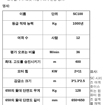
명세:
이름
단위
SC100
등급 적재 능력
Kg
1000년
여객 수
사람
12
평가 오르는 비율
M/min
36
최대. 고도를 승진시키기
m
400
모터 힘
KW
2×11
묘사:
SC 시리
감금소 크기
m
3*1.3*2.5
즈 여객
호이스
650의 돛대 단면도 무게
Kg
128
트는 컴
퓨터 원
조 설계
650의 돛대 단면도 길이
mm
650×650
를 채택