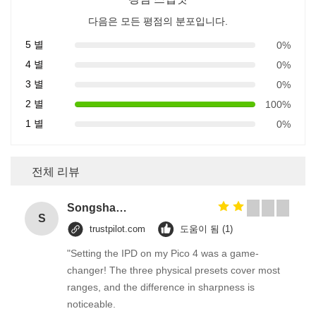
다음은 모든 평점의 분포입니다.
5 별
0%
4 별
0%
3 별
0%
2 별
100%
1 별
0%
전체 리뷰
Songshang
S
trustpilot.com
도움이 됨 (1)
"Setting the IPD on my Pico 4 was a game-
changer! The three physical presets cover most
ranges, and the difference in sharpness is
noticeable.