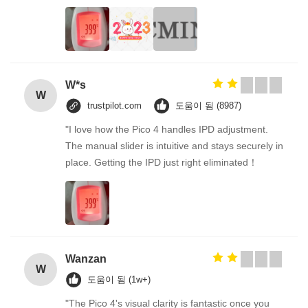
W*s
W
trustpilot.com
도움이 됨 (8987)
"I love how the Pico 4 handles IPD adjustment.
The manual slider is intuitive and stays securely in
place. Getting the IPD just right eliminated！
Wanzan
W
도움이 됨 (1w+)
"The Pico 4's visual clarity is fantastic once you