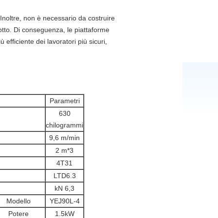
. Inoltre, non è necessario da costruire
dotto. Di conseguenza, le piattaforme
 efficiente dei lavoratori più sicuri,
Parametri
630
chilogrammi
9,6 m/min
2 m*3
4T31
LTD6.3
kN 6,3
Modello
YEJ90L-4
Potere
1.5kW