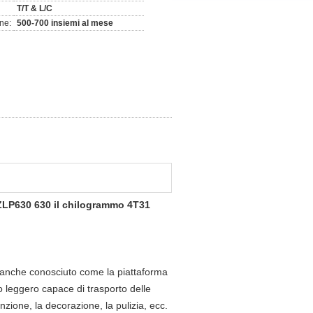
T/T & L/C
ne:
500-700 insiemi al mese
 ZLP630 630 il chilogrammo 4T31
 anche conosciuto come la piattaforma
o leggero capace di trasporto delle
nzione, la decorazione, la pulizia, ecc.