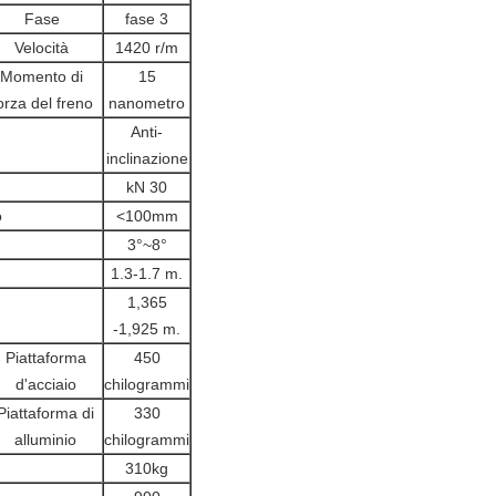
Fase
fase 3
Velocità
1420 r/m
Momento di
15
orza del freno
nanometro
Anti-
inclinazione
kN 30
o
<100mm
3°~8°
1.3-1.7 m.
1,365
-1,925 m.
Piattaforma
450
d'acciaio
chilogrammi
Piattaforma di
330
alluminio
chilogrammi
310kg