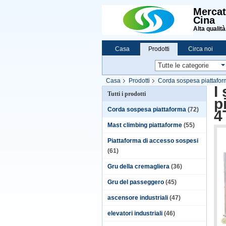
Mercat
Cina
Alta qualità
Casa
Prodotti
Circa noi
Casa
Prodotti
Corda sospesa piattafo
I
Tutti i prodotti
p
Corda sospesa piattaforma
(72)
4
Mast climbing piattaforme
(55)
Piattaforma di accesso sospesi
(61)
Gru della cremagliera
(36)
Gru del passeggero
(45)
ascensore industriali
(47)
elevatori industriali
(46)