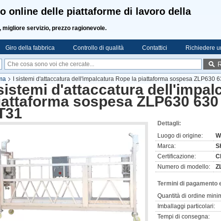
o online delle piattaforme di lavoro della
, migliore servizio, prezzo ragionevole.
Giro della fabbrica
Controllo di qualità
Contattici
Richiedere u
R
rma
I sistemi d'attaccatura dell'impalcatura Rope la piattaforma sospesa ZLP630 
 sistemi d'attaccatura dell'impal
iattaforma sospesa ZLP630 630
T31
Dettagli:
Luogo di origine:
W
Marca:
S
Certificazione:
C
Numero di modello:
Z
Termini di pagamento 
Quantità di ordine mini
Imballaggi particolari:
Tempi di consegna: