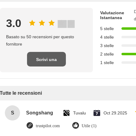
D
Valutazione
Istantanea
d
3.0
5 stelle
Basato su 50 recensioni per questo
4 stelle
fornitore
3 stelle
2 stelle
Scrivi una
1 stelle
recensione
Tutte le recensioni
S
Songshang
Tuvalu
Oct 29.2025
trustpilot.com
Utile (1)