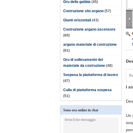
Gru della gabbia
(45)
Costruzione sito argano
(57)
Giunti orizzontali
(43)
Costruzione argano ascensore
(69)
argano materiale di costruzione
(61)
Gru di sollevamento del
Des
materiale da costruzione
(48)
Sospesa la piattaforma di lavoro
Ev
(47)
I s
Culla di piattaforma sospesa
(51)
Des
Sono ora online in chat
Un 
sos
per