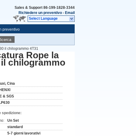
Sales & Support
86-199-1828-3344
Richiedere un preventivo
-
Email
Select Language
n preventivo
icerca
630 il chilogrammo 4T31
catura Rope la
 il chilogrammo
uxi, Cina
HENXI
E & SGS
LP630
e spedizione:
mo:
Un Set
standard
5-7 giorni lavorativi