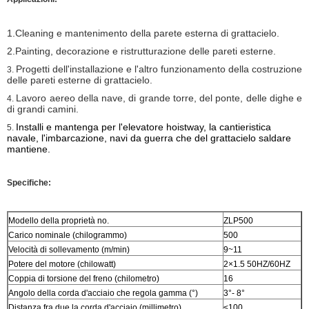
1.Cleaning e mantenimento della parete esterna di grattacielo.
2.Painting, decorazione e ristrutturazione delle pareti esterne.
Progetti dell'installazione e l'altro funzionamento della costruzione
3.
delle pareti esterne di grattacielo.
Lavoro aereo della nave, di grande torre, del ponte, delle dighe e
4.
di grandi camini.
Installi e mantenga per l'elevatore hoistway, la cantieristica
5.
navale, l'imbarcazione, navi da guerra che del grattacielo saldare
mantiene.
Specifiche:
Modello della proprietà no.
ZLP500
Carico nominale (chilogrammo)
500
Velocità di sollevamento (m/min)
9~11
Potere del motore (chilowatt)
2×1.5 50HZ/60HZ
Coppia di torsione del freno (chilometro)
16
Angolo della corda d'acciaio che regola gamma (°)
3°- 8°
Distanza fra due la corda d'acciaio (millimetro)
≤100