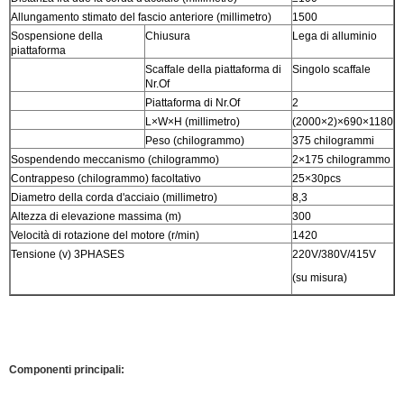
Allungamento stimato del fascio anteriore (millimetro)
1500
Sospensione della
Chiusura
Lega di alluminio
piattaforma
Scaffale della piattaforma di
Singolo scaffale
Nr.Of
Piattaforma di Nr.Of
2
L×W×H (millimetro)
(2000×2)×690×1180
Peso (chilogrammo)
375 chilogrammi
Sospendendo meccanismo (chilogrammo)
2×175 chilogrammo
Contrappeso (chilogrammo) facoltativo
25×30pcs
Diametro della corda d'acciaio (millimetro)
8,3
Altezza di elevazione massima (m)
300
Velocità di rotazione del motore (r/min)
1420
Tensione (v) 3PHASES
220V/380V/415V
(su misura)
Componenti principali: