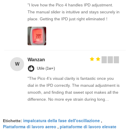
"I love how the Pico 4 handles IPD adjustment.
The manual slider is intuitive and stays securely in
place. Getting the IPD just right eliminated！
Wanzan
W
Utile (1w+)
"The Pico 4's visual clarity is fantastic once you
dial in the IPD correctly. The manual adjustment is
smooth, and finding that sweet spot makes all the
difference. No more eye strain during long
sessions. Highly recommend taking the time to set
it up properly!""The Pico 4's visual clarity is
impalcatura della fase dell'oscillazione
fantastic once you dial in the IPD correctly. The
Etichette:
,
Piattaforma di lavoro aereo
piattaforme di lavoro elevate
,
manual adjustment is smooth, and finding that