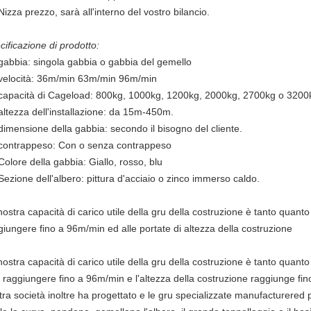
Nizza prezzo, sarà all'interno del vostro bilancio.
cificazione di prodotto:
 gabbia: singola gabbia o gabbia del gemello
 velocità: 36m/min 63m/min 96m/min
 capacità di Cageload: 800kg, 1000kg, 1200kg, 2000kg, 2700kg o 3200
 altezza dell'installazione: da 15m-450m.
 dimensione della gabbia: secondo il bisogno del cliente.
 contrappeso: Con o senza contrappeso
Colore della gabbia: Giallo, rosso, blu
 Sezione dell'albero: pittura d'acciaio o zinco immerso caldo.
nostra capacità di carico utile della gru della costruzione è tanto quant
giungere fino a 96m/min ed alle portate di altezza della costruzione
nostra capacità di carico utile della gru della costruzione è tanto quant
 raggiungere fino a 96m/min e l'altezza della costruzione raggiunge fin
tra società inoltre ha progettato e le gru specializzate manufacturered p