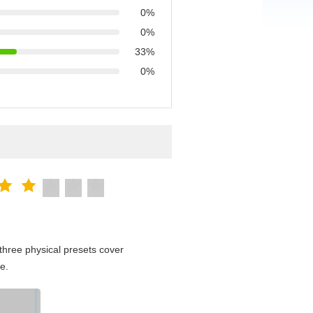
0%
0%
33%
0%
hree physical presets cover
e.