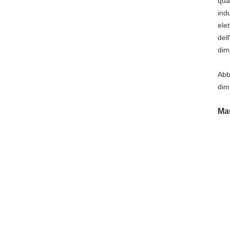
qua
ind
ele
del
dim
Abb
dim
Man