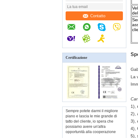
Vel
del
Contatto
Ser
ass
cli
Spe
Certificazione
Gab
La 
Imm
Cara
1), 
Sempre potete darmi il migliore
2), 
piano e lascia le mie grande di
3), 
tatto del cliente, io spera che
possiamo avere un'altra
4),
opportunità alla cooperazione
5),