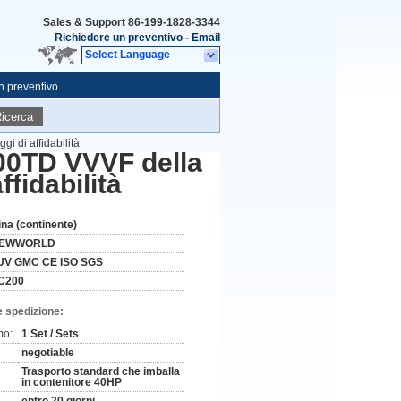
Sales & Support
86-199-1828-3344
Richiedere un preventivo
-
Email
Select Language
n preventivo
icerca
i di affidabilità
200TD VVVF della
ffidabilità
ina (continente)
EWWORLD
UV GMC CE ISO SGS
C200
e spedizione:
mo:
1 Set / Sets
negotiable
Trasporto standard che imballa
in contenitore 40HP