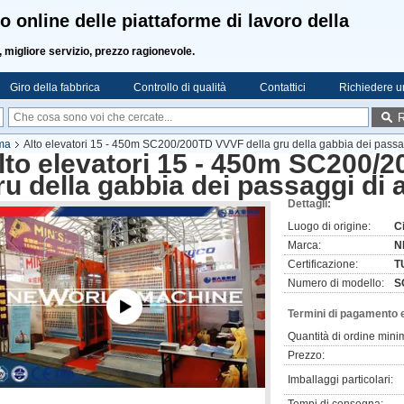
o online delle piattaforme di lavoro della
, migliore servizio, prezzo ragionevole.
Giro della fabbrica
Controllo di qualità
Contattici
Richiedere u
R
rma
Alto elevatori 15 - 450m SC200/200TD VVVF della gru della gabbia dei passagg
lto elevatori 15 - 450m SC200/
ru della gabbia dei passaggi di a
Dettagli:
Luogo di origine:
C
Marca:
N
Certificazione:
T
Numero di modello:
S
Termini di pagamento 
Quantità di ordine mini
Prezzo:
Imballaggi particolari: