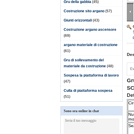
Gru della gabbia
(45)
Costruzione sito argano
(57)
Giunti orizzontali
(43)
Costruzione argano ascensore
(69)
argano materiale di costruzione
(61)
Des
Gru di sollevamento del
materiale da costruzione
(48)
Ev
Sospesa la piattaforma di lavoro
Gr
(47)
SC
Culla di piattaforma sospesa
Det
(51)
Ci
Sono ora online in chat
Nu
mo
Sez