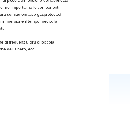
it di piccola dimensione del fabbricato
nte, noi importiamo le componenti
datura semiautomatico gasprotected
di immersione il tempo medio, la
ti.
e di frequenza, gru di piccola
ne dell'albero, ecc.