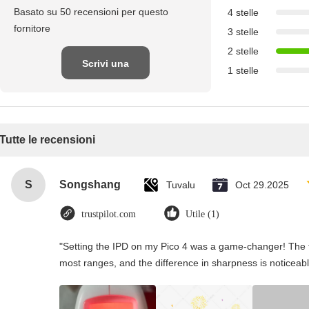
Basato su 50 recensioni per questo
4 stelle
fornitore
3 stelle
2 stelle
Scrivi una
1 stelle
recensione
Tutte le recensioni
S
Songshang
Tuvalu
Oct 29.2025
trustpilot.com
Utile (1)
"Setting the IPD on my Pico 4 was a game-changer! The t
most ranges, and the difference in sharpness is noticeabl