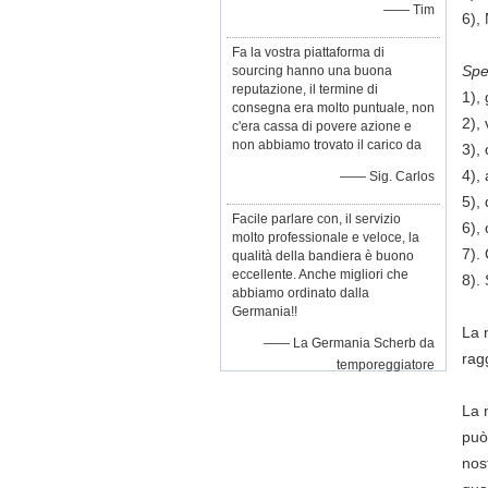
—— Tim
6), 
Fa la vostra piattaforma di
Spe
sourcing hanno una buona
reputazione, il termine di
1),
consegna era molto puntuale, non
2),
c'era cassa di povere azione e
non abbiamo trovato il carico da
3),
4),
—— Sig. Carlos
5),
Facile parlare con, il servizio
6),
molto professionale e veloce, la
7). 
qualità della bandiera è buono
eccellente. Anche migliori che
8).
abbiamo ordinato dalla
Germania!!
La 
—— La Germania Scherb da
rag
temporeggiatore
La 
può
nos