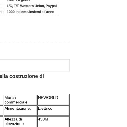
entro 20 giorni
L/C, T/T, Western Union, Paypal
ne:
1000 insieme/insiemi all'anno
ella costruzione di
Marca
NEWORLD
commerciale:
Alimentazione:
Elettrico
Altezza di
450M
elevazione