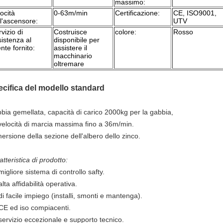
massimo:
ocità
0-63m/min
Certificazione:
CE, ISO9001,
l'ascensore:
UTV
vizio di
Costruisce
colore:
Rosso
istenza al
disponibile per
ente fornito:
assistere il
macchinario
oltremare
cifica del modello standard
bia gemellata, capacità di carico 2000kg per la gabbia,
velocità di marcia massima fino a 36m/min.
ersione della sezione dell'albero dello zinco.
tteristica di prodotto:
migliore sistema di controllo safty.
alta affidabilità operativa.
di facile impiego (installi, smonti e mantenga).
 CE ed iso compiacenti.
 servizio eccezionale e supporto tecnico.