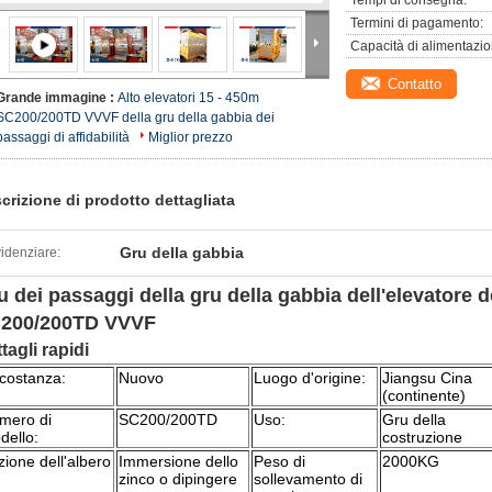
Tempi di consegna:
Termini di pagamento:
Capacità di alimentazio
Contatto
Grande immagine :
Alto elevatori 15 - 450m
SC200/200TD VVVF della gru della gabbia dei
passaggi di affidabilità
Miglior prezzo
crizione di prodotto dettagliata
Gru della gabbia
idenziare:
u dei passaggi della gru della gabbia dell'elevatore d
200/200TD VVVF
tagli rapidi
rcostanza:
Nuovo
Luogo d'origine:
Jiangsu Cina
(continente)
mero di
SC200/200TD
Uso:
Gru della
dello:
costruzione
ione dell'albero
Immersione dello
Peso di
2000KG
zinco o dipingere
sollevamento di