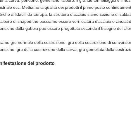
le la curva, pendono, gemellano l'albero, il grande tonnellaggio e il hos
ustriale ecc. Mettiamo la qualità dei prodotti il primo posto continuame
ttriche affidabili da Europa, la struttura d'acciaio siamo sezione di sal
l'albero di shaped.the possiamo essere verniciatura d'acciaio o zinc.at 
ensione della gabbia può essere progettato secondo il bisogno dei clien
iamo gru normale della costruzione, gru della costruzione di conversion
ensione, gru della costruzione della curva, gru gemellata della costruzio
ifestazione del prodotto