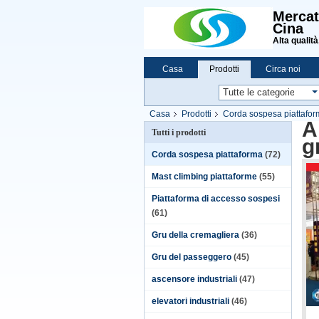
Mercat
Cina
Alta qualità
Casa
Prodotti
Circa noi
Casa
Prodotti
Corda sospesa piattafo
A
Tutti i prodotti
g
Corda sospesa piattaforma
(72)
Mast climbing piattaforme
(55)
Piattaforma di accesso sospesi
(61)
Gru della cremagliera
(36)
Gru del passeggero
(45)
ascensore industriali
(47)
elevatori industriali
(46)