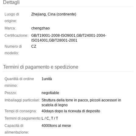
Dettagli
Luogo di
Zhejiang, Cina (continente)
origine:
Marca:
chengzhao
Certificazione:
GB/T19001-2008-ISO9001,GB/T24001-2004-
ISO14001,GB/T28001-2001
Numero di
CZ
modello:
Termini di pagamento e spedizione
Quantità di ordine
1unità
minimo:
Prezzo:
negotiable
Imballaggi particolari:
Struttura della torre in pacco, piccoli accessori in
scatola di legno
Tempi di consegna:
40days dopo la ricevuta di deposito
Termini di pagamento:
L / C, T / T
Capacità di
4000tons al mese
alimentazione: