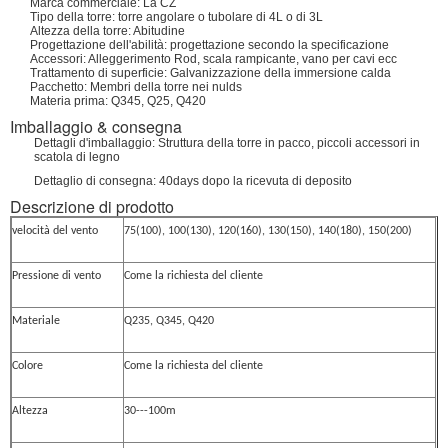
Marca commerciale: La CZ
Tipo della torre: torre angolare o tubolare di 4L o di 3L
Altezza della torre: Abitudine
Progettazione dell'abilità: progettazione secondo la specificazione
Accessori: Alleggerimento Rod, scala rampicante, vano per cavi ecc
Trattamento di superficie: Galvanizzazione della immersione calda
Pacchetto: Membri della torre nei nulds
Materia prima: Q345, Q25, Q420
Imballaggio & consegna
Dettagli d'imballaggio: Struttura della torre in pacco, piccoli accessori in
scatola di legno
Dettaglio di consegna: 40days dopo la ricevuta di deposito
Descrizione di prodotto
velocità del vento
75(100), 100(130), 120(160), 130(150), 140(180), 150(200)
Pressione di vento
Come la richiesta del cliente
Materiale
Q235, Q345, Q420
Colore
Come la richiesta del cliente
Altezza
30---100m