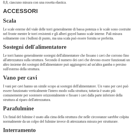
8,8, ciascuno misura con una rosetta elastica.
ACCESSORI
Scala
Le scale esterne del viale delle torri generalmente di bassa potenza o le scale sono costruite
nel fronte mentre le torri resistenti e gli alberi guyed hanno scale interne. Pali misura
solitamente con i bulloni di punto, ma una scala può essere fornita se preferita.
Sostegni dell'alimentatore
Le torri hanno generalmente sostegni dell'alimentatore che fissano i cavi che corrono fino
all'attrezzatura sulla struttura. Secondo il numero dei cavi che devono essere funzionati un
altro insieme dei sostegni dell'alimentatore può aggiungersi ad un'altra gamba o persino
sull'esterno della struttura.
Vano per cavi
I vani per cavi hanno un simile scopo ai sostegni dell'alimentatore. Un vano per cavi può
essere funzionato verticalmente l'intero modo sulla struttura; tuttavia è usato più
comunemente per sostenere orizzontalmente e fissare i cavi dalla parte inferiore della
struttura al riparo dell'attrezzatura.
Parafulmine
Un finial del fulmine è usato alla cima della struttura che nelle circostanze sarebbe colpita
normalmente da un colpo del fulmine invece di attrezzatura misura per strutturare.
Interramento