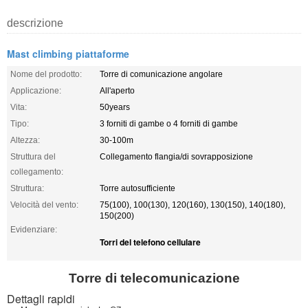
descrizione
Mast climbing piattaforme
Nome del prodotto:
Torre di comunicazione angolare
Applicazione:
All'aperto
Vita:
50years
Tipo:
3 forniti di gambe o 4 forniti di gambe
Altezza:
30-100m
Struttura del
Collegamento flangia/di sovrapposizione
collegamento:
Struttura:
Torre autosufficiente
Velocità del vento:
75(100), 100(130), 120(160), 130(150), 140(180),
150(200)
Evidenziare:
Torri del telefono cellulare
Torre di telecomunicazione
Dettagli rapidi