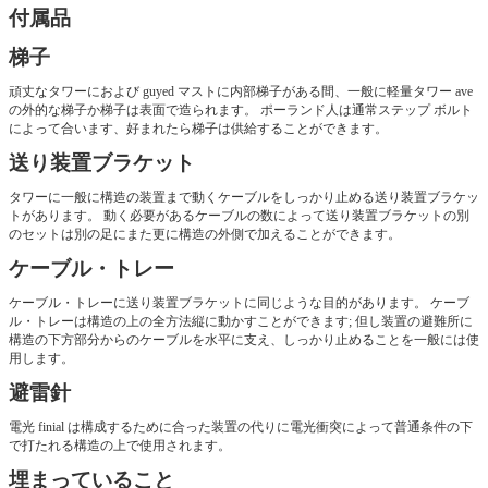
付属品
梯子
頑丈なタワーにおよび guyed マストに内部梯子がある間、一般に軽量タワー ave
の外的な梯子か梯子は表面で造られます。 ポーランド人は通常ステップ ボルト
によって合います、好まれたら梯子は供給することができます。
送り装置ブラケット
タワーに一般に構造の装置まで動くケーブルをしっかり止める送り装置ブラケッ
トがあります。 動く必要があるケーブルの数によって送り装置ブラケットの別
のセットは別の足にまた更に構造の外側で加えることができます。
ケーブル・トレー
ケーブル・トレーに送り装置ブラケットに同じような目的があります。 ケーブ
ル・トレーは構造の上の全方法縦に動かすことができます; 但し装置の避難所に
構造の下方部分からのケーブルを水平に支え、しっかり止めることを一般には使
用します。
避雷針
電光 finial は構成するために合った装置の代りに電光衝突によって普通条件の下
で打たれる構造の上で使用されます。
埋まっていること