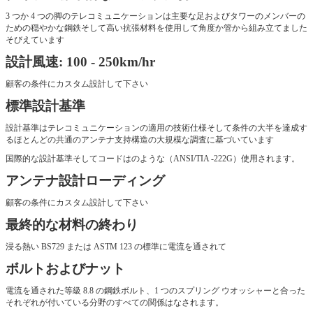
3 つか 4 つの脚のテレコミュニケーションは主要な足およびタワーのメンバーの
ための穏やかな鋼鉄そして高い抗張材料を使用して角度か管から組み立てました
そびえています
設計風速: 100 - 250km/hr
顧客の条件にカスタム設計して下さい
標準設計基準
設計基準はテレコミュニケーションの適用の技術仕様そして条件の大半を達成す
るほとんどの共通のアンテナ支持構造の大規模な調査に基づいています
国際的な設計基準そしてコードはのような（ANSI/TIA -222G）使用されます。
アンテナ設計ローディング
顧客の条件にカスタム設計して下さい
最終的な材料の終わり
浸る熱い BS729 または ASTM 123 の標準に電流を通されて
ボルトおよびナット
電流を通された等級 8.8 の鋼鉄ボルト、1 つのスプリング ウオッシャーと合った
それぞれが付いている分野のすべての関係はなされます。