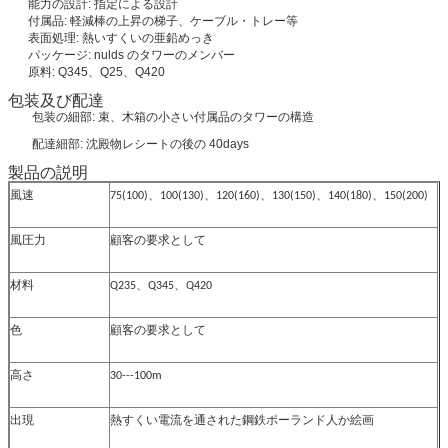
能力の設計: 指定による設計
付属品: 軽減棒の上昇の梯子、ケーブル・トレー等
表面処理: 熱いすくいの亜鉛めっき
パッケージ: nulds のタワーのメンバー
原料: Q345、Q25、Q420
包装及び配達
包装の細部: 束、木箱の小さい付属品のタワーの構造
配達細部: 沈殿物レシートの後の 40days
製品の説明
風速
75(100)、100(130)、120(160)、130(150)、140(180)、150(200)
風圧力
顧客の要求として
材料
Q235、Q345、Q420
色
顧客の要求として
高さ
30---100m
出現
熱すくい電流を通された鋼鉄ポーランド人か絵画