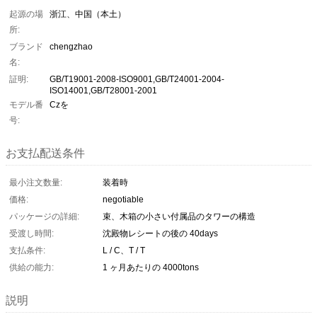
起源の場
浙江、中国（本土）
所:
ブランド
chengzhao
名:
証明:
GB/T19001-2008-ISO9001,GB/T24001-2004-
ISO14001,GB/T28001-2001
モデル番
Czを
号:
お支払配送条件
最小注文数量:
装着時
価格:
negotiable
パッケージの詳細:
束、木箱の小さい付属品のタワーの構造
受渡し時間:
沈殿物レシートの後の 40days
支払条件:
L / C、T / T
供給の能力:
1 ヶ月あたりの 4000tons
説明