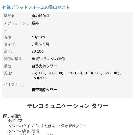
作業プラットフォームの登山マスト
製品名:
角の通信塔
アプリケーショ
屋外
ン:
寿命:
50years
タイプ:
3 脚か 4 脚
高さ:
30-100m
関係の構造:
重複/フランジの関係
構造:
自己支持タワー
風速:
75(100)、100(130)、120(160)、130(150)、140(180)、
150(200)
ハイライト:
携帯電話タワー
テレコミュニケーション タワー
速い細部
銘柄: CZ
タワーのタイプ: 3L または 4L の角か管状タワー
タワーの高さ: 習慣