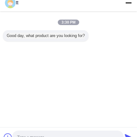
연락처
tt
ZBPT는 분명히 말한 공중 일 플래트홈 유압 불안정한
상승 도표 2 - 20m를 만듭니다
3:30 PM
연락처
Good day, what product are you looking for?
1 / 6
언어를 바꾸십시오
s
Korean
홈
|
우리에 대하여
|
연락주세요
|
사이트맵
|
개인 정보 정책
탁상용 전망
Copyright © 2015 - 2025 China Work Platforms Online Market.
All rights reserved. Developed by
ECER