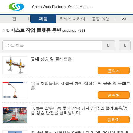
China Work Platforms Online Market
집
제품
우리에 대하여
공장 여행
>>
마스트 작업 플랫폼 등반
품질
supplier.
(55)
돛대 상승 일 플래트홈
연락처
18m 저잡음 Iso 세륨을 가진 접히는 팔 공중 일 플래트
홈
연락처
10m는 알루미늄 돛대 상승 남자 공중 일 플래트홈/공
중 상승 안전을 골라냅니다
연락처
원거리 통신 자활하는 안테나 탑 3L/4L 30M의 유형은