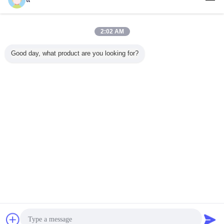
हमसे संपर्क करें
ZBPT मॉडल जोड़ा हुआ हवाई काम मंच हाइड्रोलिक क्रैंक लिफ्ट
तालिका 2 - 20m
2:02 AM
हमसे संपर्क करें
Good day, what product are you looking for?
1 / 6
भाषा बदलें
s
Hindi
होम
|
हमारे बारे में
|
संपर्क करें
|
साइटमैप
|
गोपनीयता नीति
डेस्कटॉप देखें
Copyright © 2015 - 2025 China Work Platforms Online Market.
All rights reserved. Developed by
ECER
चैट
एक बोली का अनुरोध