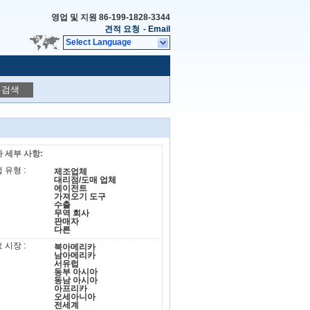
영업 및 지원
86-199-1828-3344
견적 요청
-
Email
Select Language
검색
 세부 사항:
 유형 :
제조업체
대리점/도매 업체
에이전트
가져오기 도구
수출
무역 회사
판매자
다른
 시장 :
북아메리카
남아메리카
서유럽
동부 아시아
동남 아시아
아프리카
오세아니아
전세계